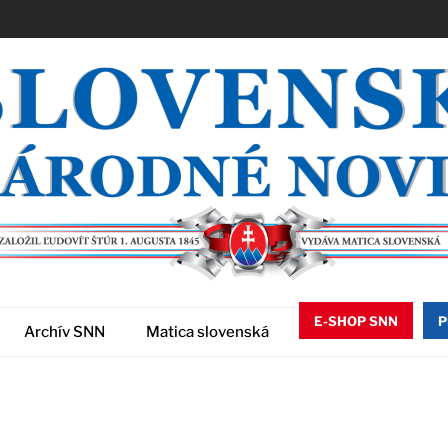
E-SHOP SNN
P
Archív SNN
Matica slovenská