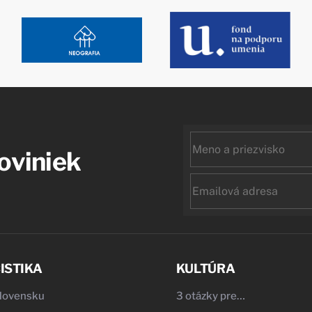
First
noviniek
name
Email
ISTIKA
KULTÚRA
Slovensku
3 otázky pre…