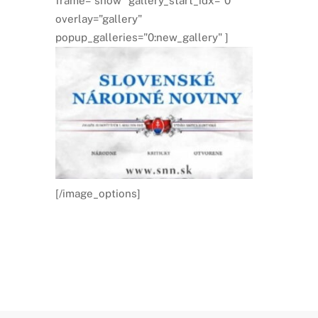
frame="show" gallery_start_idx="0"
overlay="gallery"
popup_galleries="0:new_gallery" ]
[/image_options]