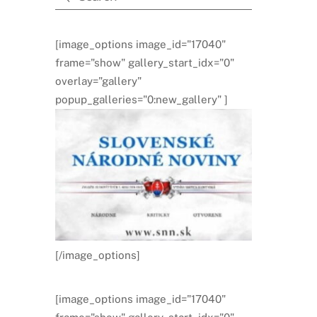
[image_options image_id="17040"
frame="show" gallery_start_idx="0"
overlay="gallery"
popup_galleries="0:new_gallery" ]
[/image_options]
[image_options image_id="17040"