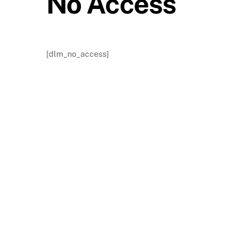
No Access
[dlm_no_access]