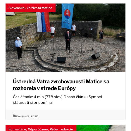
,
Slovensko
Zo života Matice
Ústredná Vatra zvrchovanosti Matice sa
rozhorela v strede Európy
Čas čítania: 4 min (778 slov) Obsah článku Symbol
štátnosti si pripomínali
2 augusta, 2026
,
,
Komentáre
Odporúčame
Výber redakcie