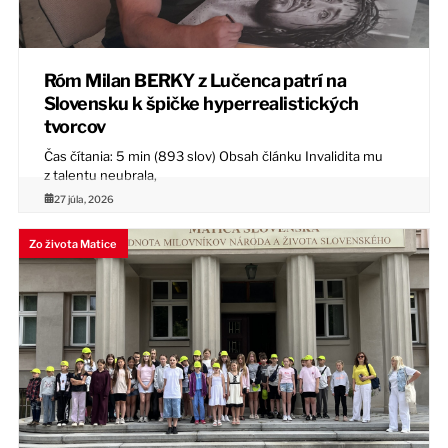
Róm Milan BERKY z Lučenca patrí na
Slovensku k špičke hyperrealistických
tvorcov
Čas čítania: 5 min (893 slov) Obsah článku Invalidita mu
z talentu neubrala,
27 júla, 2026
Zo života Matice