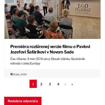
Premiéra rozšírenej verzie filmu o Pavlovi
Jozefovi Šafárikovi v Novom Sade
Čas čítania: 3 min (574 slov) Obsah článku Služobník
národa i celej Európy
18 júla, 2026
1
2
3
4
›
»
Redakcia odporúča