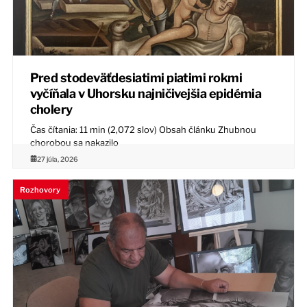
Pred stodeväťdesiatimi piatimi rokmi
vyčíňala v Uhorsku najničivejšia epidémia
cholery
Čas čítania: 11 min (2,072 slov) Obsah článku Zhubnou
chorobou sa nakazilo
27 júla, 2026
Rozhovory