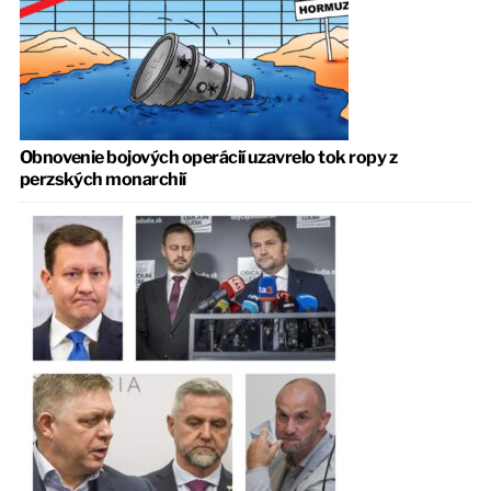
Obnovenie bojových operácií uzavrelo tok ropy z
perzských monarchií