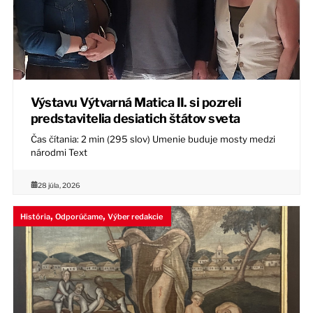
Výstavu Výtvarná Matica II. si pozreli
predstavitelia desiatich štátov sveta
Čas čítania: 2 min (295 slov) Umenie buduje mosty medzi
národmi Text
28 júla, 2026
,
,
História
Odporúčame
Výber redakcie