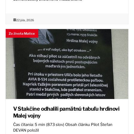
22 júla, 2026
Zo života Matice
V Stakčíne odhalili pamätnú tabuľu hrdinovi
Malej vojny
Čas čítania: 5 min (873 slov) Obsah článku Pilot Štefan
DEVAN položil