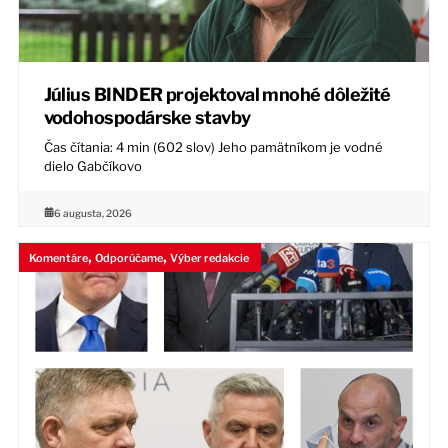
Július BINDER projektoval mnohé dôležité
vodohospodárske stavby
Čas čítania: 4 min (602 slov) Jeho pamätníkom je vodné
dielo Gabčíkovo
6 augusta, 2026
,
,
Komentáre
Odporúčame
Výber redakcie