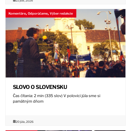
21 júla, 2026
,
,
Komentáre
Odporúčame
Výber redakcie
SLOVO O SLOVENSKU
Čas čítania: 2 min (335 slov) V polovici júla sme si
pamätným dňom
20 júla, 2026