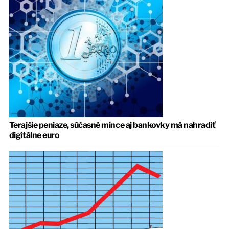
Terajšie peniaze, súčasné mince aj bankovky má nahradiť
digitálne euro