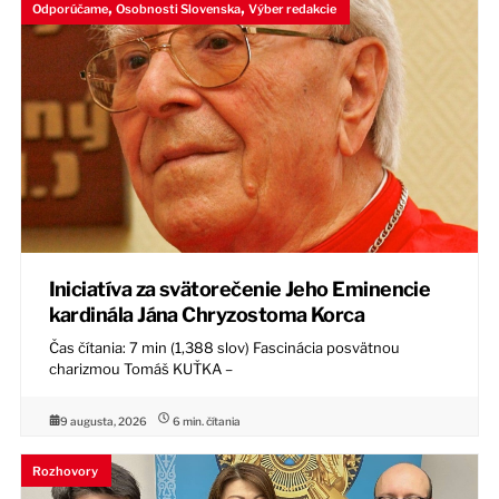
,
,
Odporúčame
Osobnosti Slovenska
Výber redakcie
Iniciatíva za svätorečenie Jeho Eminencie
kardinála Jána Chryzostoma Korca
Čas čítania: 7 min (1,388 slov) Fascinácia posvätnou
charizmou Tomáš KUŤKA –
9 augusta, 2026
6
min. čítania
Rozhovory