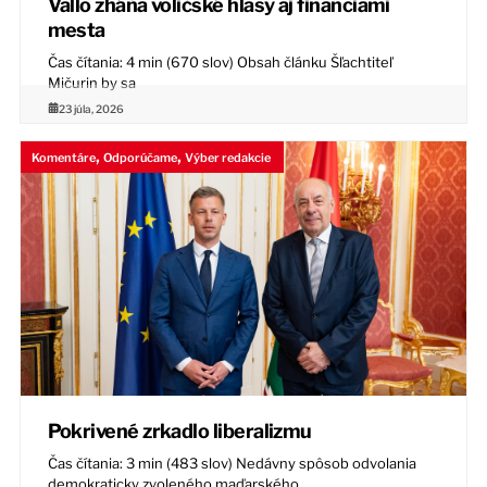
Vallo zháňa voličské hlasy aj financiami
mesta
Čas čítania: 4 min (670 slov) Obsah článku Šľachtiteľ
Mičurin by sa
23 júla, 2026
,
,
Komentáre
Odporúčame
Výber redakcie
Pokrivené zrkadlo liberalizmu
Čas čítania: 3 min (483 slov) Nedávny spôsob odvolania
demokraticky zvoleného maďarského