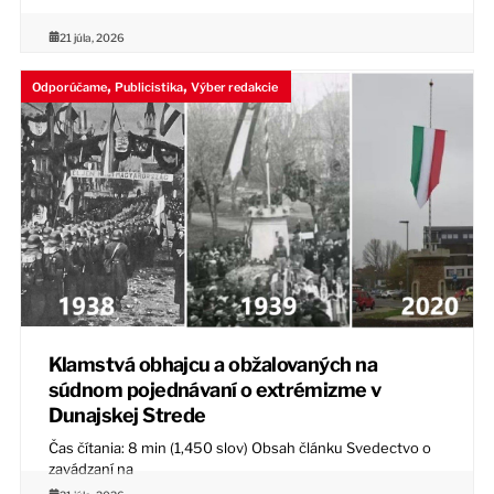
21 júla, 2026
,
,
Odporúčame
Publicistika
Výber redakcie
Klamstvá obhajcu a obžalovaných na
súdnom pojednávaní o extrémizme v
Dunajskej Strede
Čas čítania: 8 min (1,450 slov) Obsah článku Svedectvo o
zavádzaní na