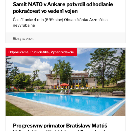
Samit NATO v Ankare potvrdil odhodlanie
pokračovať vo vedení vojen
Čas čítania: 4 min (699 slov) Obsah článku Arzenál sa
nevyrába na
24 júla, 2026
,
,
Odporúčame
Publicistika
Výber redakcie
Progresívny primátor Bratislavy Matúš