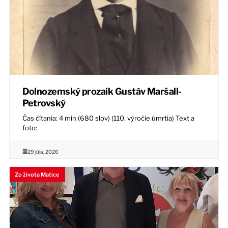
Dolnozemský prozaik Gustáv Maršall-
Petrovský
Čas čítania: 4 min (680 slov) (110. výročie úmrtia) Text a
foto:
29 júla, 2026
Zo života Matice