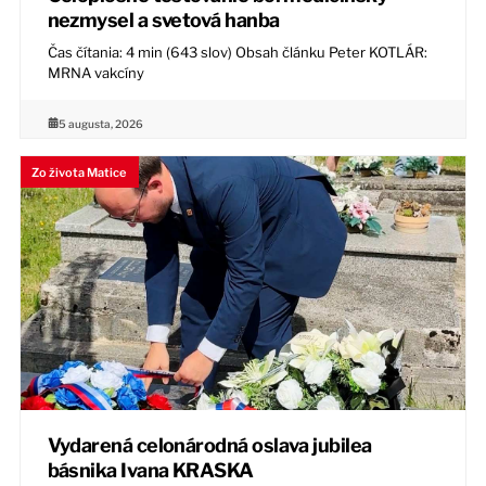
nezmysel a svetová hanba
Čas čítania: 4 min (643 slov) Obsah článku Peter KOTLÁR:
MRNA vakcíny
5 augusta, 2026
Zo života Matice
Vydarená celonárodná oslava jubilea
básnika Ivana KRASKA