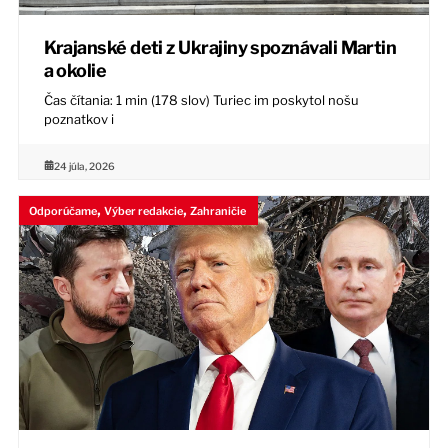
Krajanské deti z Ukrajiny spoznávali Martin
a okolie
Čas čítania: 1 min (178 slov) Turiec im poskytol nošu
poznatkov i
24 júla, 2026
,
,
Odporúčame
Výber redakcie
Zahraničie