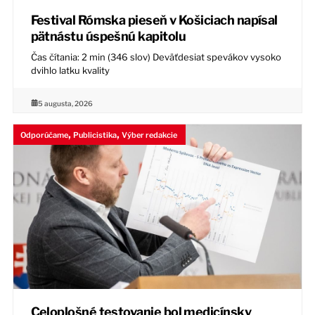
Festival Rómska pieseň v Košiciach napísal
pätnástu úspešnú kapitolu
Čas čítania: 2 min (346 slov) Deväťdesiat spevákov vysoko
dvihlo latku kvality
5 augusta, 2026
,
,
Odporúčame
Publicistika
Výber redakcie
Celoplošné testovanie bol medicínsky