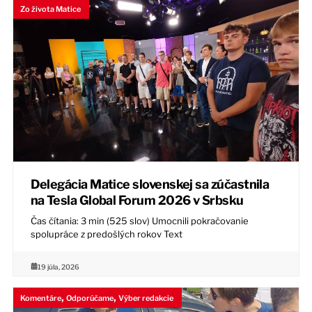
Zo života Matice
Delegácia Matice slovenskej sa zúčastnila
na Tesla Global Forum 2026 v Srbsku
Čas čítania: 3 min (525 slov) Umocnili pokračovanie
spolupráce z predošlých rokov Text
19 júla, 2026
,
,
Komentáre
Odporúčame
Výber redakcie