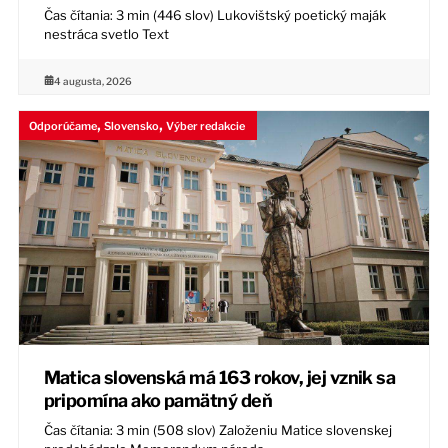
Čas čítania: 3 min (446 slov) Lukovištský poetický maják
nestráca svetlo Text
4 augusta, 2026
,
,
Odporúčame
Slovensko
Výber redakcie
Matica slovenská má 163 rokov, jej vznik sa
pripomína ako pamätný deň
Čas čítania: 3 min (508 slov) Založeniu Matice slovenskej