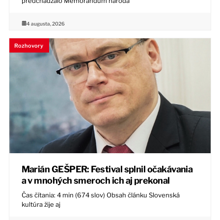
predchádzalo Memorandum národa
4 augusta, 2026
Rozhovory
Marián GEŠPER: Festival splnil očakávania
a v mnohých smeroch ich aj prekonal
Čas čítania: 4 min (674 slov) Obsah článku Slovenská
kultúra žije aj