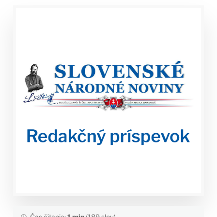
Čas čítania:
1 min
(189 slov)