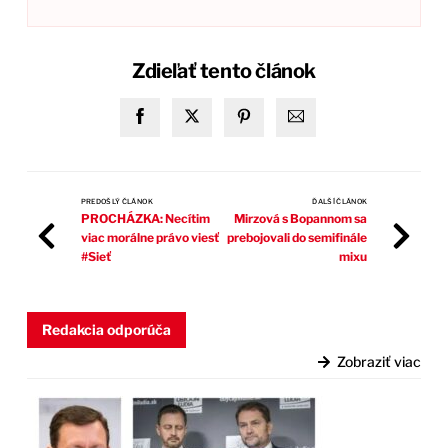
Zdieľať tento článok
PREDOŠLÝ ČLÁNOK
ĎALŠÍ ČLÁNOK
PROCHÁZKA: Necítim
Mirzová s Bopannom sa
viac morálne právo viesť
prebojovali do semifinále
#Sieť
mixu
Redakcia odporúča
Zobraziť viac