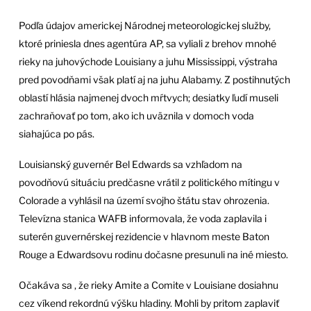
Podľa údajov americkej Národnej meteorologickej služby,
ktoré priniesla dnes agentúra AP, sa vyliali z brehov mnohé
rieky na juhovýchode Louisiany a juhu Mississippi, výstraha
pred povodňami však platí aj na juhu Alabamy. Z postihnutých
oblastí hlásia najmenej dvoch mŕtvych; desiatky ľudí museli
zachraňovať po tom, ako ich uväznila v domoch voda
siahajúca po pás.
Louisianský guvernér Bel Edwards sa vzhľadom na
povodňovú situáciu predčasne vrátil z politického mítingu v
Colorade a vyhlásil na území svojho štátu stav ohrozenia.
Televízna stanica WAFB informovala, že voda zaplavila i
suterén guvernérskej rezidencie v hlavnom meste Baton
Rouge a Edwardsovu rodinu dočasne presunuli na iné miesto.
Očakáva sa , že rieky Amite a Comite v Louisiane dosiahnu
cez víkend rekordnú výšku hladiny. Mohli by pritom zaplaviť