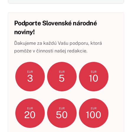
Podporte Slovenské národné
noviny!
Ďakujeme za každú Vašu podporu, ktorá
pomôže v činnosti našej redakcie.
EUR
EUR
EUR
3
5
10
EUR
EUR
EUR
20
50
100