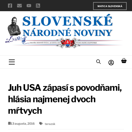
Skip
MATICA SLOVENSKÁ
to
content
Menu
Juh USA zápasí s povodňami,
hlásia najmenej dvoch
mŕtvych
13 augusta, 2016
terazsk