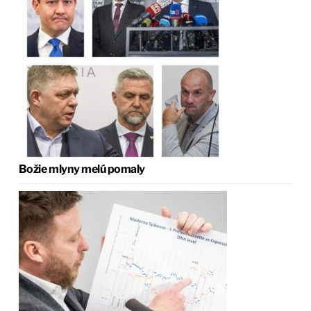
Božie mlyny melú pomaly