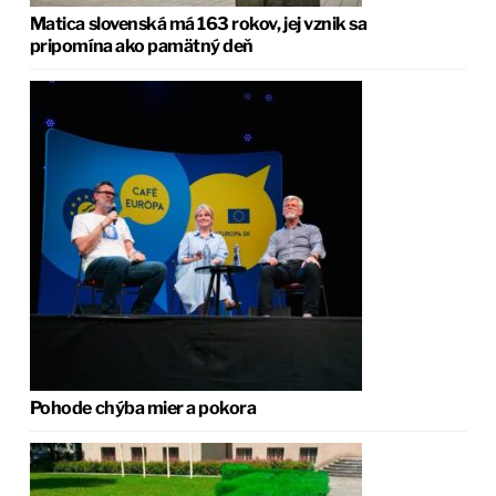
Matica slovenská má 163 rokov, jej vznik sa
pripomína ako pamätný deň
Pohode chýba mier a pokora