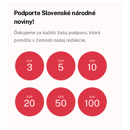
Podporte Slovenské národné
noviny!
Ďakujeme za každú Vašu podporu, ktorá
pomôže v činnosti našej redakcie.
EUR
EUR
EUR
3
5
10
EUR
EUR
EUR
20
50
100