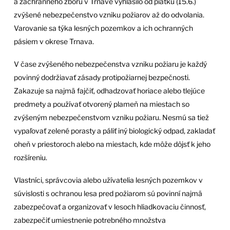
a záchranného zboru v Trnave vyhlásilo od piatku (15.6.)
zvýšené nebezpečenstvo vzniku požiarov až do odvolania.
Varovanie sa týka lesných pozemkov a ich ochranných
pásiem v okrese Trnava.
V čase zvýšeného nebezpečenstva vzniku požiaru je každý
povinný dodržiavať zásady protipožiarnej bezpečnosti.
Zakazuje sa najmä fajčiť, odhadzovať horiace alebo tlejúce
predmety a používať otvorený plameň na miestach so
zvýšeným nebezpečenstvom vzniku požiaru. Nesmú sa tiež
vypaľovať zelené porasty a páliť iný biologický odpad, zakladať
oheň v priestoroch alebo na miestach, kde môže dôjsť k jeho
rozšíreniu.
Vlastníci, správcovia alebo užívatelia lesných pozemkov v
súvislosti s ochranou lesa pred požiarom sú povinní najmä
zabezpečovať a organizovať v lesoch hliadkovaciu činnosť,
zabezpečiť umiestnenie potrebného množstva