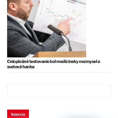
Celoplošné testovanie bol medicínsky nezmysel a
svetová hanba
Inzercia