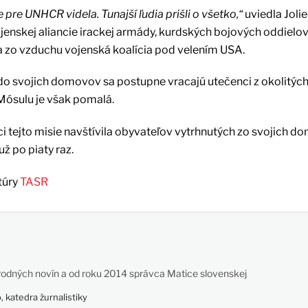
 pre UNHCR videla. Tunajší ľudia prišli o všetko,“
uviedla Joli
ojenskej aliancie irackej armády, kurdských bojových oddielo
la zo vzduchu vojenská koalícia pod velením USA.
, do svojich domovov sa postupne vracajú utečenci z okolitýc
Mósulu je však pomalá.
 tejto misie navštívila obyvateľov vytrhnutých zo svojich d
ž po piaty raz.
túry
TASR
odných novín a od roku 2014 správca Matice slovenskej
 katedra žurnalistiky