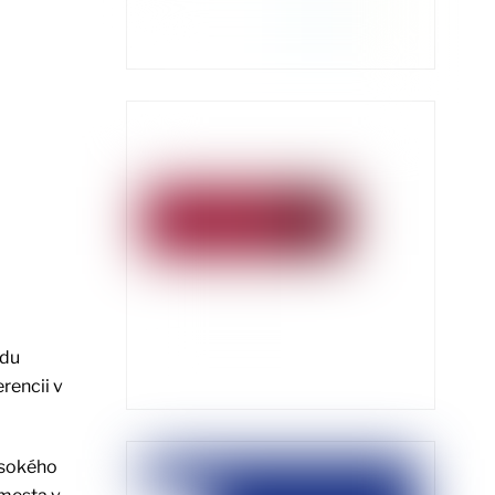
adu
rencii v
ysokého