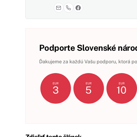
Podporte Slovenské národ
Ďakujeme za každú Vašu podporu, ktorá pom
EUR
EUR
EUR
3
5
10