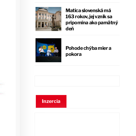
Matica slovenská má
163 rokov, jej vznik sa
pripomína ako pamätný
deň
Pohode chýba mier a
pokora
Inzercia