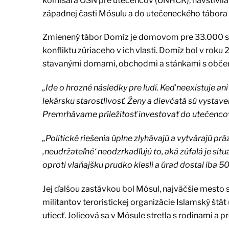
komisára OSN pre utečencov (UNHCR), navštívila 
západnej časti Mósulu a do utečeneckého tábora 
Zmienený tábor Domíz je domovom pre 33.000 sý
konfliktu zúriaceho v ich vlasti. Domíz bol v ro
stavanými domami, obchodmi a stánkami s občerst
„Ide o hrozné následky pre ľudí. Keď neexistuje
lekársku starostlivosť. Ženy a dievčatá sú vystav
Premrhávame príležitosť investovať do utečencov
„Politické riešenia úplne zlyhávajú a vytvárajú 
‚neudržateľné‘ neodzrkadľujú to, aká zúfalá je 
oproti vlaňajšku prudko klesli a úrad dostal iba 5
Jej ďalšou zastávkou bol Mósul, najväčšie mesto s
militantov teroristickej organizácie Islamský štát
utiecť. Jolieová sa v Mósule stretla s rodinami a