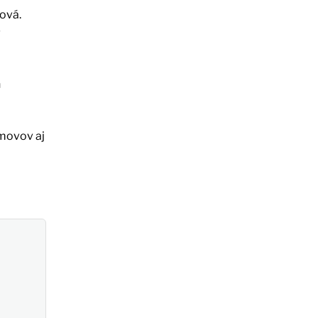
eová.
v
h
omovov aj