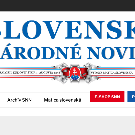
E-SHOP SNN
P
Archív SNN
Matica slovenská