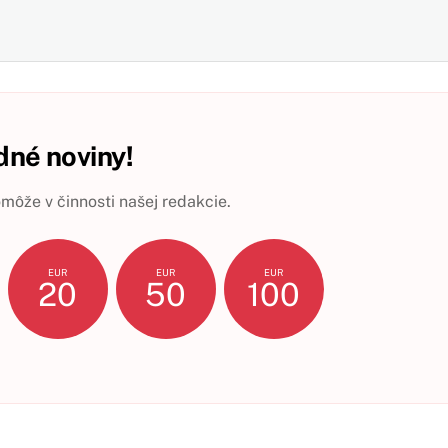
né noviny!
ôže v činnosti našej redakcie.
EUR
EUR
EUR
20
50
100