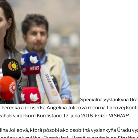
Špeciálna vyslankyňa Úr
rečka a režisérka Angelina Jolieová reční na tlačovej konfe
ahúk v irackom Kurdistane, 17. júna 2018.
Foto: TASR/AP
ina Jolieová, ktorá pôsobí ako osobitná vyslankyňa Úradu v