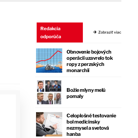
Redakcia
Zobraziť viac
odporúča
Obnovenie bojových
operácií uzavrelo tok
ropy z perzských
monarchií
Božie mlyny melú
pomaly
Celoplošné testovanie
bol medicínsky
nezmysel a svetová
hanba