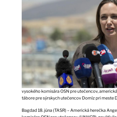
vysokého komisára OSN pre utečencov, americká he
tábore pre sýrskych utečencov Domíz pri meste D
Bagdad 18. júna (TASR) – Americká herečka Angel