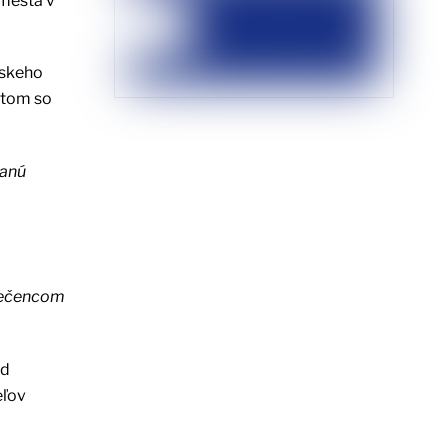
 mesta v
nskeho
stom so
ranú
utečencom
od
eľov