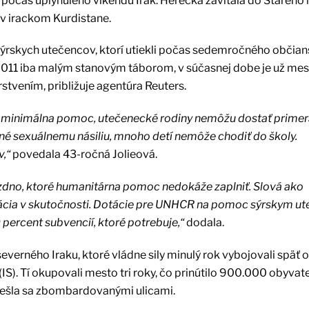
počas uplynulého víkendu Irak. Herečka zavítala do Starého
v irackom Kurdistane.
rskych utečencov, ktorí utiekli počas sedemročného občia
ku 2011 iba malým stanovým táborom, v súčasnej dobe je už me
vením, približuje agentúra Reuters.
 ani minimálna pomoc, utečenecké rodiny nemôžu dostať prime
ené sexuálnemu násiliu, mnoho detí nemôže chodiť do školy.
,“
povedala 43-ročná Jolieová.
prázdno, ktoré humanitárna pomoc nedokáže zaplniť. Slová ako
situácia v skutočnosti. Dotácie pre UNHCR na pomoc sýrskym 
0 percent subvencií, ktoré potrebuje,“
dodala.
everného Iraku, ktoré vládne sily minulý rok vybojovali späť 
 (IS). Tí okupovali mesto tri roky, čo prinútilo 900.000 obyvat
 prešla sa zbombardovanými ulicami.