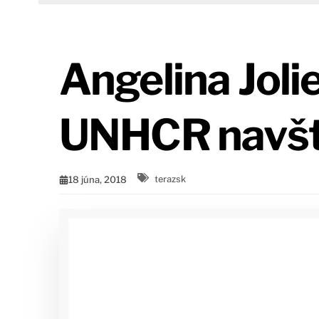
Angelina Joli
UNHCR navští
18 júna, 2018
terazsk