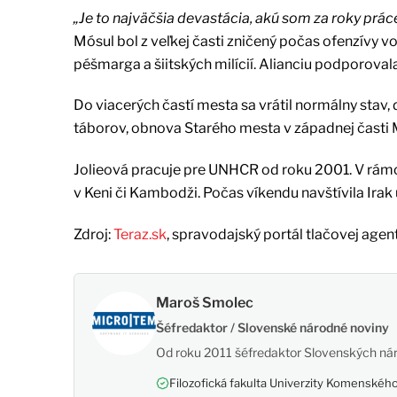
„Je to najväčšia devastácia, akú som za roky práce
Mósul bol z veľkej časti zničený počas ofenzívy v
péšmarga a šiitských milícií. Alianciu podporova
Do viacerých častí mesta sa vrátil normálny stav
táborov, obnova Starého mesta v západnej časti 
Jolieová pracuje pre UNHCR od roku 2001. V rámci
v Keni či Kambodži. Počas víkendu navštívila Irak u
Zdroj:
Teraz.sk
, spravodajský portál tlačovej agen
Maroš Smolec
Šéfredaktor / Slovenské národné noviny
Od roku 2011 šéfredaktor Slovenských nár
Filozofická fakulta Univerzity Komenského,