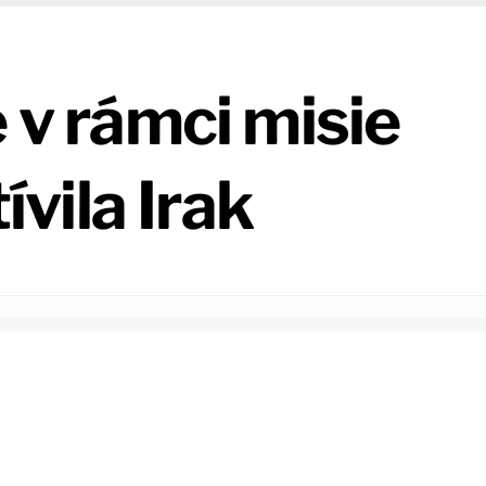
e v rámci misie
vila Irak