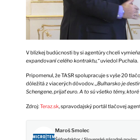
V blízkej budúcnosti by si agentúry chceli vymieňať
expandovaní celého kontraktu,“
uviedol Puchala.
Pripomenul, že TASR spolupracuje s vyše 20 tlač
dôležitá z viacerých dôvodov.
„Bulharsko je destin
Schengene, prijať euro. A to sú všetko témy, ktoré
Zdroj:
Teraz.sk
, spravodajský portál tlačovej agen
Maroš Smolec
Šéfredaktor / Slovenské národné noviny