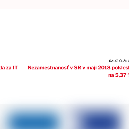
ĎALŠÍ ČLÁN
á za IT
Nezamestnanosť v SR v máji 2018 pokles
na 5,37