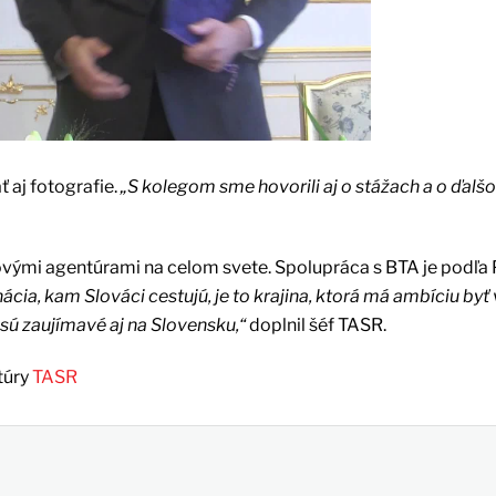
 aj fotografie.
„S kolegom sme hovorili aj o stážach a o ďalš
ovými agentúrami na celom svete. Spolupráca s BTA je podľa
ácia, kam Slováci cestujú, je to krajina, ktorá má ambíciu byť 
 sú zaujímavé aj na Slovensku,“
doplnil šéf TASR.
túry
TASR