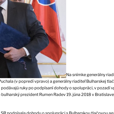
Na snímke generálny riadi
uchala (v popredí vpravo) a generálny riaditeľ Bulharskej tla
i podávajú ruky po podpísaní dohody o spolupráci, v pozadí 
o bulharský prezident Rumen Radev 19. júna 2018 v Bratislave
A) SR podpísala dohodu o spolupráci s Bulharskou tlačovou a