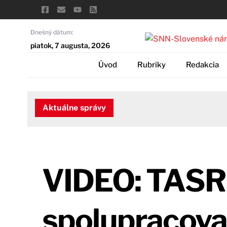
Skip
to
content
Dnešný dátum:
piatok, 7 augusta, 2026
Úvod
Rubriky
Redakcia
Aktuálne správy
VIDEO: TASR
spolupracova