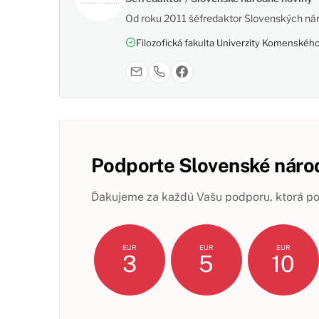
Od roku 2011 šéfredaktor Slovenských nár
Filozofická fakulta Univerzity Komenského,
Podporte Slovenské národ
Ďakujeme za každú Vašu podporu, ktorá pom
EUR
EUR
EUR
3
5
10