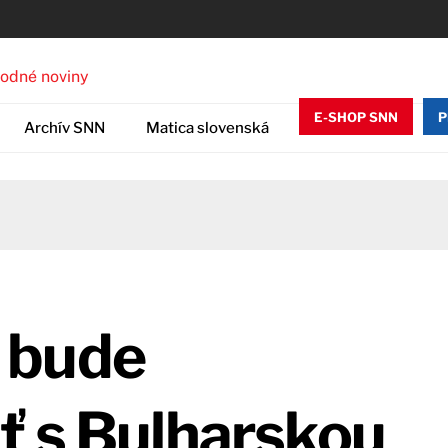
E-SHOP SNN
P
Archív SNN
Matica slovenská
 bude
ť s Bulharskou