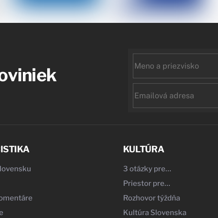
First
noviniek
name
Email
ISTIKA
KULTÚRA
Slovensku
3 otázky pre…
Priestor pre…
komentáre
Rozhovor týždňa
e
Kultúra Slovenska