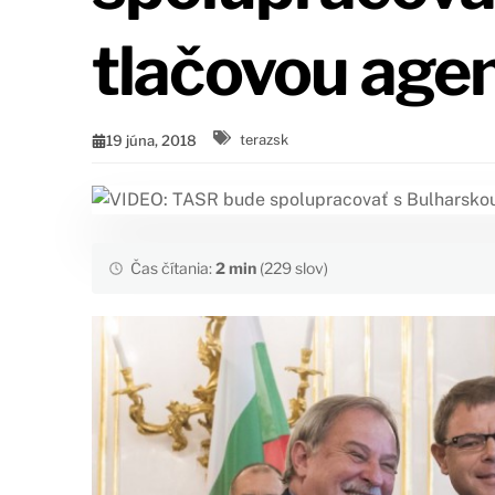
tlačovou age
19 júna, 2018
terazsk
Čas čítania:
2 min
(229 slov)