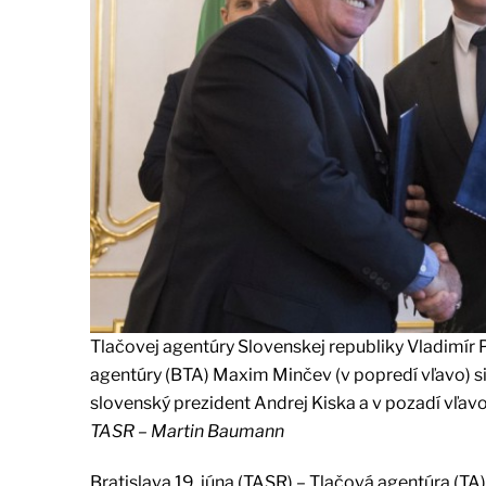
Tlačovej agentúry Slovenskej republiky Vladimír P
agentúry (BTA) Maxim Minčev (v popredí vľavo) s
slovenský prezident Andrej Kiska a v pozadí vľav
TASR – Martin Baumann
Bratislava 19. júna (TASR) – Tlačová agentúra (T