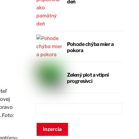
deň
Pohode chýba mier a
pokora
Zelený plot a vtipní
progresívci
teľ
čovej
vpravo
.
Foto:
Inzercia
gentúrou