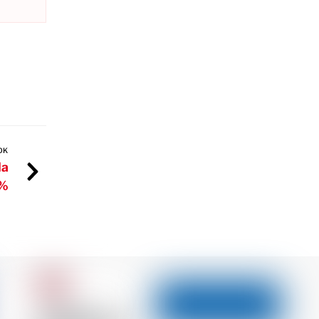
OK
la
 %