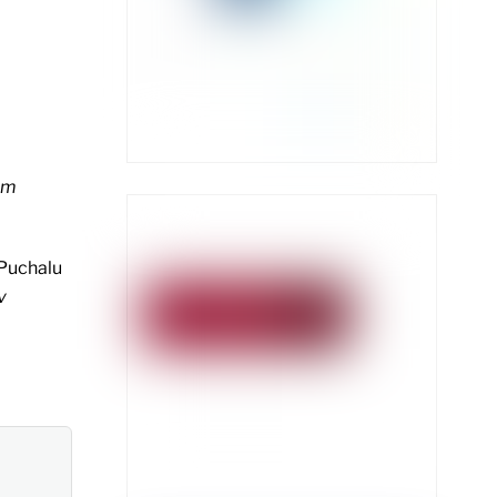
om
 Puchalu
v