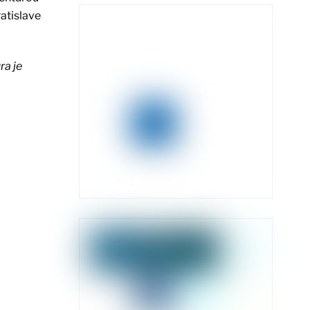
atislave
ra je