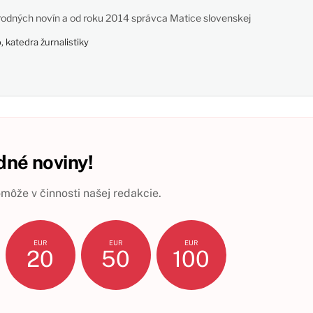
odných novín a od roku 2014 správca Matice slovenskej
 katedra žurnalistiky
né noviny!
ôže v činnosti našej redakcie.
EUR
EUR
EUR
20
50
100