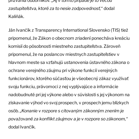
prizvania odborníkov. „
Aj v tomto prípade je to vecou
zastupiteľstva, ktoré za to nesie zodpovednosť,“
dodal
Kaliňák.
Ján Ivančík z Transparency International Slovensko (TIS) tiež
pripomenul, že Zákon o obecnom zriadení ponecháva kreáciu
komisií do pôsobnosti miestneho zastupiteľstva. Zároveň
pripomenul, že na poslancov miestnych zastupiteľstiev v
hlavnom meste sa vzťahujú ustanovenia ústavného zákona o
ochrane verejného záujmu pri výkone funkcií verejných
funkcionárov, ktorého súčasťou je všeobecný zákaz využívať
svoju funkciu, právomoci z nej vyplývajúce a informácie
nadobudnuté pri jej výkone alebo v súvislosti s jej výkonom na
získavanie výhod vo svoj prospech, v prospech jemu blízkych
osôb.
„Konanie v rozpore s citovaným zákonným znením je
považované za konflikt záujmov a je v rozpore so zákonom,“
dodal Ivančík.