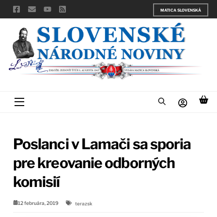
Skip
MATICA SLOVENSKÁ
to
content
Menu
Poslanci v Lamači sa sporia
pre kreovanie odborných
komisií
12 februára, 2019
terazsk