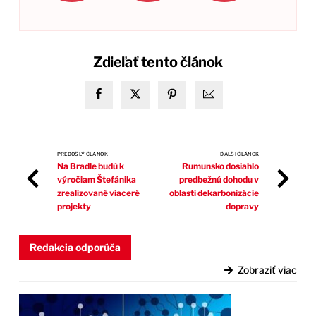
Zdieľať tento článok
PREDOŠLÝ ČLÁNOK
ĎALŠÍ ČLÁNOK
Na Bradle budú k
Rumunsko dosiahlo
výročiam Štefánika
predbežnú dohodu v
zrealizované viaceré
oblasti dekarbonizácie
projekty
dopravy
Redakcia odporúča
Zobraziť viac