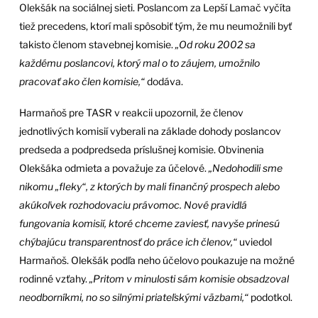
Olekšák na sociálnej sieti. Poslancom za Lepší Lamač vyčíta
tiež precedens, ktorí mali spôsobiť tým, že mu neumožnili byť
takisto členom stavebnej komisie.
„Od roku 2002 sa
každému poslancovi, ktorý mal o to záujem, umožnilo
pracovať ako člen komisie,“
dodáva.
Harmaňoš pre TASR v reakcii upozornil, že členov
jednotlivých komisií vyberali na základe dohody poslancov
predseda a podpredseda príslušnej komisie. Obvinenia
Olekšáka odmieta a považuje za účelové.
„Nedohodili sme
nikomu „fleky“, z ktorých by mali finančný prospech alebo
akúkoľvek rozhodovaciu právomoc. Nové pravidlá
fungovania komisií, ktoré chceme zaviesť, navyše prinesú
chýbajúcu transparentnosť do práce ich členov,“
uviedol
Harmaňoš. Olekšák podľa neho účelovo poukazuje na možné
rodinné vzťahy.
„Pritom v minulosti sám komisie obsadzoval
neodborníkmi, no so silnými priateľskými väzbami,“
podotkol.