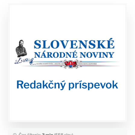
Čas čítania:
3 min
(558 slov)