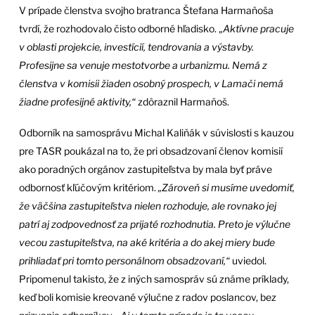
V prípade členstva svojho bratranca Štefana Harmaňoša
tvrdí, že rozhodovalo čisto odborné hľadisko. „
Aktívne pracuje
v oblasti projekcie, investícií, tendrovania a výstavby.
Profesijne sa venuje mestotvorbe a urbanizmu. Nemá z
členstva v komisii žiaden osobný prospech, v Lamači nemá
žiadne profesijné aktivity,“
zdôraznil Harmaňoš.
Odborník na samosprávu Michal Kaliňák v súvislosti s kauzou
pre TASR poukázal na to, že pri obsadzovaní členov komisií
ako poradných orgánov zastupiteľstva by mala byť práve
odbornosť kľúčovým kritériom.
„Zároveň si musíme uvedomiť,
že väčšina zastupiteľstva nielen rozhoduje, ale rovnako jej
patrí aj zodpovednosť za prijaté rozhodnutia. Preto je výlučne
vecou zastupiteľstva, na aké kritéria a do akej miery bude
prihliadať pri tomto personálnom obsadzovaní,“
uviedol.
Pripomenul takisto, že z iných samospráv sú známe príklady,
keď boli komisie kreované výlučne z radov poslancov, bez