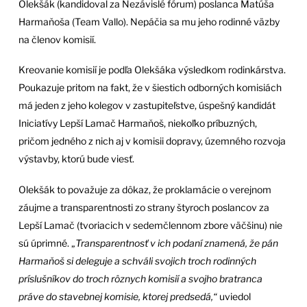
Olekšák (kandidoval za Nezávislé fórum) poslanca Matúša
Harmaňoša (Team Vallo). Nepáčia sa mu jeho rodinné väzby
na členov komisií.
Kreovanie komisií je podľa Olekšáka výsledkom rodinkárstva.
Poukazuje pritom na fakt, že v šiestich odborných komisiách
má jeden z jeho kolegov v zastupiteľstve, úspešný kandidát
Iniciatívy Lepší Lamač Harmaňoš, niekoľko príbuzných,
pričom jedného z nich aj v komisii dopravy, územného rozvoja
výstavby, ktorú bude viesť.
Olekšák to považuje za dôkaz, že proklamácie o verejnom
záujme a transparentnosti zo strany štyroch poslancov za
Lepší Lamač (tvoriacich v sedemčlennom zbore väčšinu) nie
sú úprimné. „
Transparentnosť v ich podaní znamená, že pán
Harmaňoš si deleguje a schváli svojich troch rodinných
príslušníkov do troch rôznych komisií a svojho bratranca
práve do stavebnej komisie, ktorej predsedá,“
uviedol