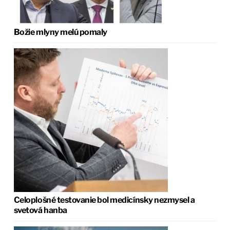
Božie mlyny melú pomaly
Celoplošné testovanie bol medicínsky nezmysel a
svetová hanba