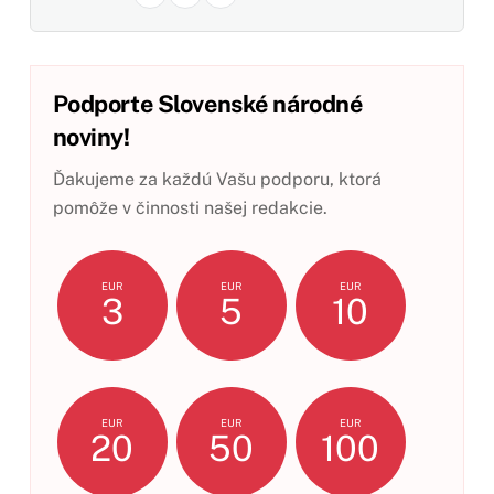
Podporte Slovenské národné
noviny!
Ďakujeme za každú Vašu podporu, ktorá
pomôže v činnosti našej redakcie.
EUR
EUR
EUR
3
5
10
EUR
EUR
EUR
20
50
100