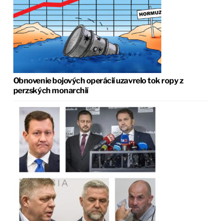
Obnovenie bojových operácií uzavrelo tok ropy z
perzských monarchií