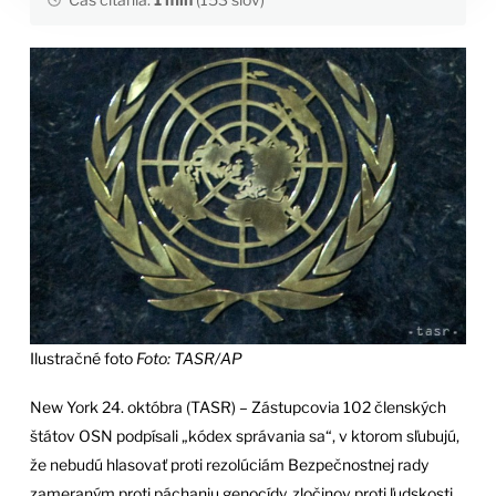
Ilustračné foto
Foto: TASR/AP
New York 24. októbra (TASR) – Zástupcovia 102 členských
štátov OSN podpísali „kódex správania sa“, v ktorom sľubujú,
že nebudú hlasovať proti rezolúciám Bezpečnostnej rady
zameraným proti páchaniu genocídy, zločinov proti ľudskosti