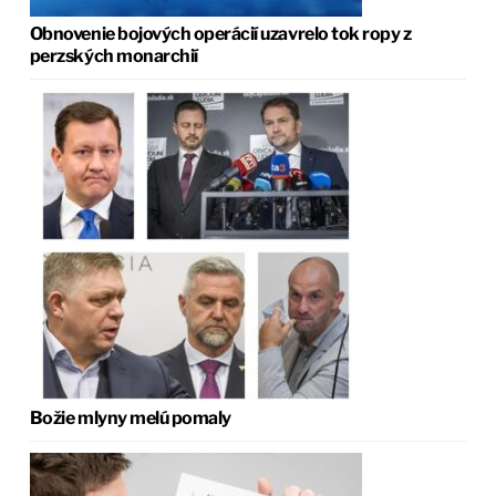
Obnovenie bojových operácií uzavrelo tok ropy z
perzských monarchií
Božie mlyny melú pomaly