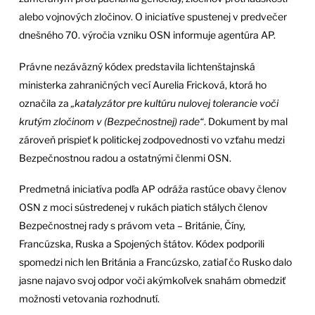
alebo vojnových zločinov. O iniciatíve spustenej v predvečer
dnešného 70. výročia vzniku OSN informuje agentúra AP.
Právne nezáväzný kódex predstavila lichtenštajnská
ministerka zahraničných vecí Aurelia Fricková, ktorá ho
označila za
„katalyzátor pre kultúru nulovej tolerancie voči
krutým zločinom v (Bezpečnostnej) rade“
. Dokument by mal
zároveň prispieť k politickej zodpovednosti vo vzťahu medzi
Bezpečnostnou radou a ostatnými členmi OSN.
Predmetná iniciatíva podľa AP odráža rastúce obavy členov
OSN z moci sústredenej v rukách piatich stálych členov
Bezpečnostnej rady s právom veta – Británie, Číny,
Francúzska, Ruska a Spojených štátov. Kódex podporili
spomedzi nich len Británia a Francúzsko, zatiaľ čo Rusko dalo
jasne najavo svoj odpor voči akýmkoľvek snahám obmedziť
možnosti vetovania rozhodnutí.