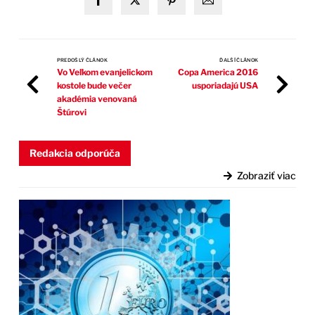
PREDOŠLÝ ČLÁNOK
ĎALŠÍ ČLÁNOK
Vo Veľkom evanjelickom
Copa America 2016
kostole bude večer
usporiadajú USA
akadémia venovaná
Štúrovi
Redakcia odporúča
Zobraziť viac