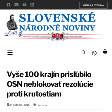
Skip
MATICA SLOVENSKÁ
to
content
Menu
Vyše 100 krajín prisľúbilo
OSN neblokovať rezolúcie
proti krutostiam
24 októbra, 2015
terazsk