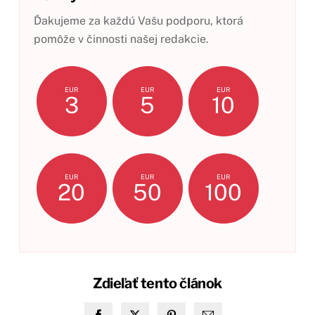
Ďakujeme za každú Vašu podporu, ktorá
pomôže v činnosti našej redakcie.
EUR
EUR
EUR
3
5
10
EUR
EUR
EUR
20
50
100
Zdieľať tento článok