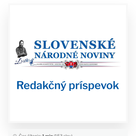
Čas čítania:
1 min
(153 slov)