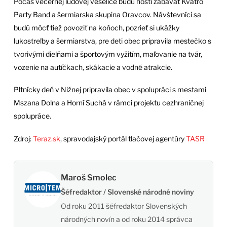
Počas večernej ľudovej veselice budú hostí zabávať Kvatro
Party Band a šermiarska skupina Oravcov. Návštevníci sa
budú môcť tiež povoziť na koňoch, pozrieť si ukážky
lukostreľby a šermiarstva, pre deti obec pripravila mestečko s
tvorivými dielňami a športovým vyžitím, maľovanie na tvár,
vozenie na autíčkach, skákacie a vodné atrakcie.
Pltnícky deň v Nižnej pripravila obec v spolupráci s mestami
Mszana Dolna a Horní Suchá v rámci projektu cezhraničnej
spolupráce.
Zdroj:
Teraz.sk
, spravodajský portál tlačovej agentúry
TASR
Maroš Smolec
Šéfredaktor / Slovenské národné noviny
Od roku 2011 šéfredaktor Slovenských
národných novín a od roku 2014 správca