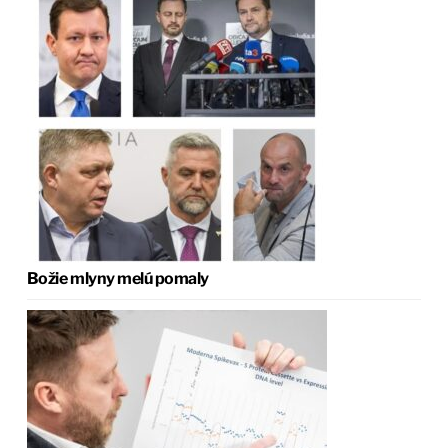
Božie mlyny melú pomaly