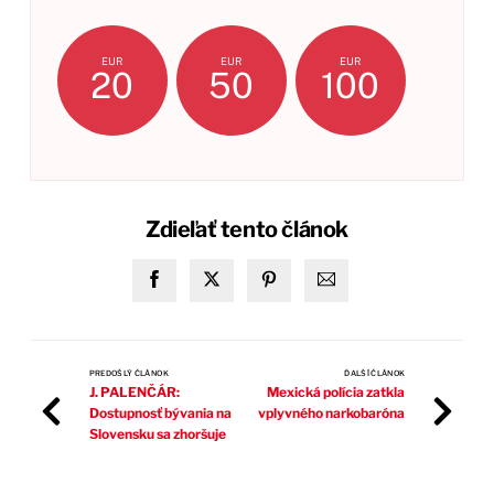
EUR
EUR
EUR
20
50
100
Zdieľať tento článok
PREDOŠLÝ ČLÁNOK
ĎALŠÍ ČLÁNOK
J. PALENČÁR:
Mexická polícia zatkla
Dostupnosť bývania na
vplyvného narkobaróna
Slovensku sa zhoršuje