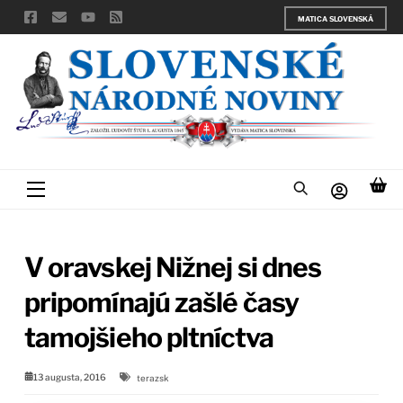
Skip
MATICA SLOVENSKÁ
to
content
Menu
V oravskej Nižnej si dnes
pripomínajú zašlé časy
tamojšieho pltníctva
13 augusta, 2016
terazsk