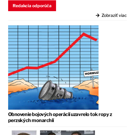
Redakcia odporúča
Zobraziť viac
Obnovenie bojových operácií uzavrelo tok ropy z
perzských monarchií