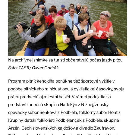
Na archívnej snímke sa turisti občerstvujú počas jazdy plťou
Foto: TASR/ Oliver Ondráš
Program pltníckeho dňa ponúkne tiež športové vyžitie v
podobe pltníckeho miniduatlonu a cyklistickej časovky, svoju
prácu predvedú aj miestni hasiči. V rámci podujatia sa
predstaví tanečná skupina Harlekýn z Nižnej, ženský
spevácky súbor Senková z Podbiela, folklórny súbor Hont z
Krupiny, detskí folkloristi Podbielanček z Podbiela, skupina
Arzén, Cech slovenských gajdošov a divadlo Zkufravon.