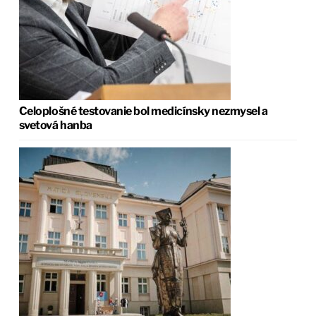
Celoplošné testovanie bol medicínsky nezmysel a
svetová hanba