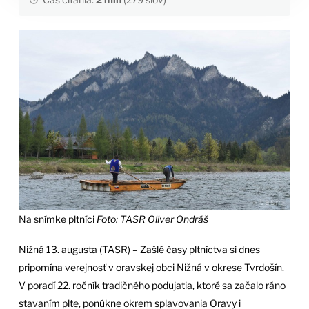
Na snímke pltníci
Foto: TASR Oliver Ondráš
Nižná 13. augusta (TASR) – Zašlé časy pltníctva si dnes
pripomína verejnosť v oravskej obci Nižná v okrese Tvrdošín.
V poradí 22. ročník tradičného podujatia, ktoré sa začalo ráno
stavaním plte, ponúkne okrem splavovania Oravy i