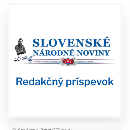
Čas čítania:
2 min
(279 slov)