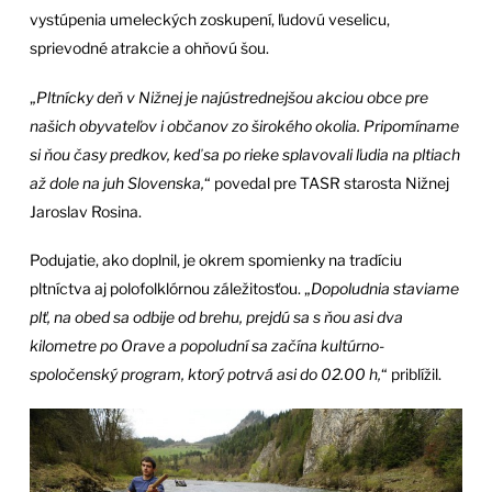
vystúpenia umeleckých zoskupení, ľudovú veselicu,
sprievodné atrakcie a ohňovú šou.
„
Pltnícky deň v Nižnej je najústrednejšou akciou obce pre
našich obyvateľov i občanov zo širokého okolia. Pripomíname
si ňou časy predkov, keď sa po rieke splavovali ľudia na pltiach
až dole na juh Slovenska,
“ povedal pre TASR starosta Nižnej
Jaroslav Rosina.
Podujatie, ako doplnil, je okrem spomienky na tradíciu
pltníctva aj polofolklórnou záležitosťou. „
Dopoludnia staviame
plť, na obed sa odbije od brehu, prejdú sa s ňou asi dva
kilometre po Orave a popoludní sa začína kultúrno-
spoločenský program, ktorý potrvá asi do 02.00 h,
“ priblížil.