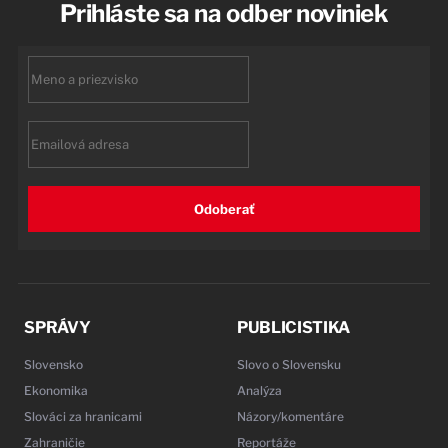
Prihláste sa na odber noviniek
First
name
Email
Odoberať
SPRÁVY
PUBLICISTIKA
Slovensko
Slovo o Slovensku
Ekonomika
Analýza
Slováci za hranicami
Názory/komentáre
Zahraničie
Reportáže