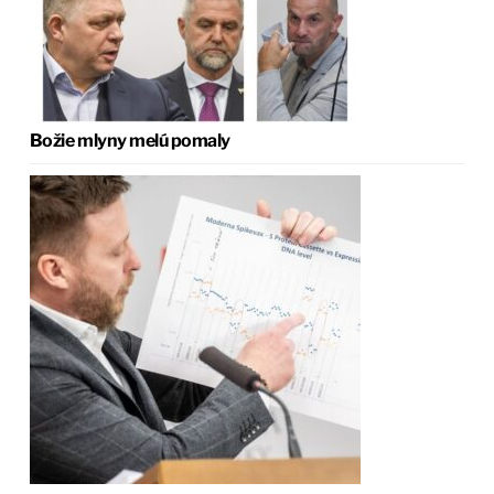
Božie mlyny melú pomaly