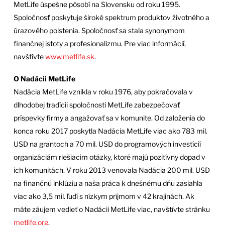
MetLife úspešne pôsobí na Slovensku od roku 1995.
Spoločnosť poskytuje široké spektrum produktov životného a
úrazového poistenia. Spoločnosť sa stala synonymom
finančnej istoty a profesionalizmu. Pre viac informácií,
navštívte
www.metlife.sk
.
O Nadácii MetLife
Nadácia MetLife vznikla v roku 1976, aby pokračovala v
dlhodobej tradícii spoločnosti MetLife zabezpečovať
príspevky firmy a angažovať sa v komunite. Od založenia do
konca roku 2017 poskytla Nadácia MetLife viac ako 783 mil.
USD na grantoch a 70 mil. USD do programových investícií
organizáciám riešiacim otázky, ktoré majú pozitívny dopad v
ich komunitách. V roku 2013 venovala Nadácia 200 mil. USD
na finančnú inklúziu a naša práca k dnešnému dňu zasiahla
viac ako 3,5 mil. ľudí s nízkym príjmom v 42 krajinách. Ak
máte záujem vedieť o Nadácii MetLife viac, navštívte stránku
metlife.org
.