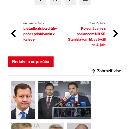
PREDOŠLÝ ČLÁNOK
ĎALŠÍ ČLÁNOK
Lietadlo zišlo z dráhy
Pojednávanie s
počas pristávania v
poslancom NR SR
Kyjeve
Stanislavom M. vytýčili
na 4. júla
Redakcia odporúča
Zobraziť viac