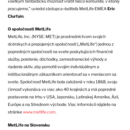
všetkým fantastickú možnosť vrátiť niečo komunite, v ktorej
pracujeme
,” uviedol zástupca riaditeľa MetLife EMEA
Eric
Clurfain
.
O spoločnosti MetLife
MetLife, Inc. (NYSE: MET) je prostredníctvom svojich
dcérskych a prepojených spoločností („MetLife“) jednou z
popredných spoločností na svete poskytujúcich finančné
služby, poistenie, dôchodky, zamestnanecké výhody a
riadenie aktív, aby pomohli svojim individuálnym a
inštitucionálnym zákazníkom orientovať sa v meniacom sa
svete. Spoločnosť MetLife bola založená v roku 1868, svoju
činnosť vykonáva vo viac ako 40 krajinách a má popredné
postavenie na trhu v USA, Japonsku, Latinskej Amerike, Ázii,
Európe a na Strednom východe. Viac informácií nájdete na
stránke
www.metlife.com
.
MetLife na Slovensku