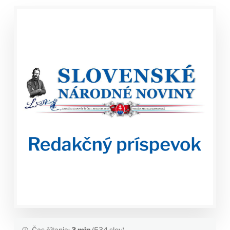
Čas čítania:
3 min
(534 slov)