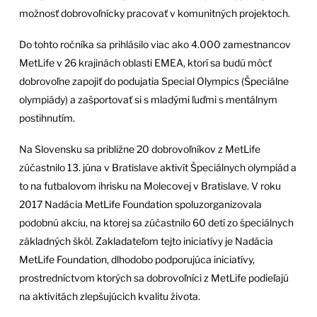
možnosť dobrovoľnícky pracovať v komunitných projektoch.
Do tohto ročníka sa prihlásilo viac ako 4.000 zamestnancov
MetLife v 26 krajinách oblasti EMEA, ktorí sa budú môcť
dobrovoľne zapojiť do podujatia Special Olympics (Špeciálne
olympiády) a zašportovať si s mladými ľuďmi s mentálnym
postihnutím.
Na Slovensku sa približne 20 dobrovoľníkov z MetLife
zúčastnilo 13. júna v Bratislave aktivít Špeciálnych olympiád a
to na futbalovom ihrisku na Molecovej v Bratislave. V roku
2017 Nadácia MetLife Foundation spoluzorganizovala
podobnú akciu, na ktorej sa zúčastnilo 60 detí zo špeciálnych
základných škôl. Zakladateľom tejto iniciatívy je Nadácia
MetLife Foundation, dlhodobo podporujúca iniciatívy,
prostredníctvom ktorých sa dobrovoľníci z MetLife podieľajú
na aktivitách zlepšujúcich kvalitu života.