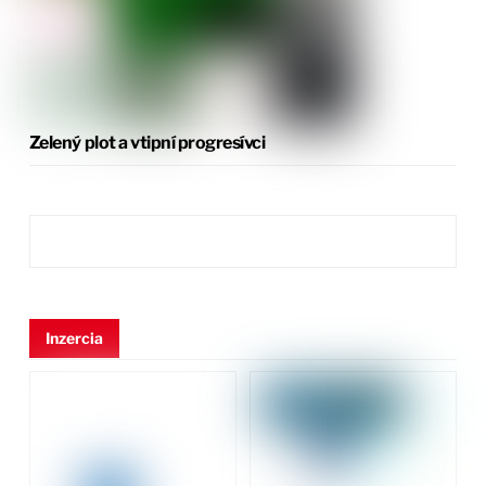
Zelený plot a vtipní progresívci
Inzercia