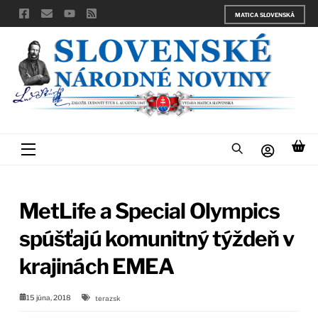
Skip
MATICA SLOVENSKÁ
to
content
Menu
MetLife a Special Olympics
spúšťajú komunitný týždeň v
krajinách EMEA
15 júna, 2018
terazsk