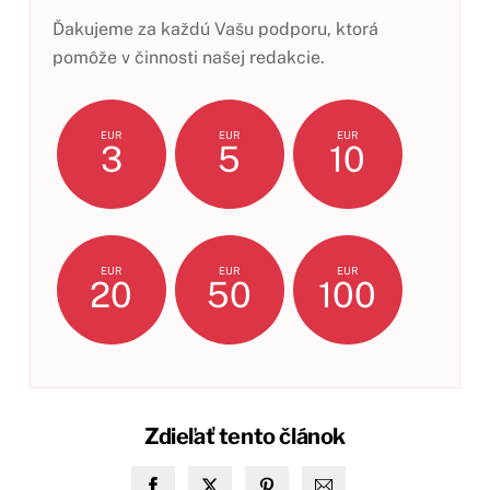
Ďakujeme za každú Vašu podporu, ktorá
pomôže v činnosti našej redakcie.
EUR
EUR
EUR
3
5
10
EUR
EUR
EUR
20
50
100
Zdieľať tento článok