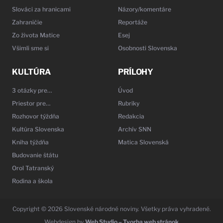
Slováci za hranicami
Názory/komentáre
Zahraničie
Reportáže
Zo života Matice
Esej
Všimli sme si
Osobnosti Slovenska
KULTÚRA
PRÍLOHY
3 otázky pre…
Úvod
Priestor pre…
Rubriky
Rozhovor týždňa
Redakcia
Kultúra Slovenska
Archív SNN
Kniha týždňa
Matica Slovenská
Budovanie štátu
Orol Tatranský
Rodina a škola
Copyright © 2026 Slovenské národné noviny. Všetky práva vyhradené.
Webdesign by
Web Studio – Tvorba web stránok