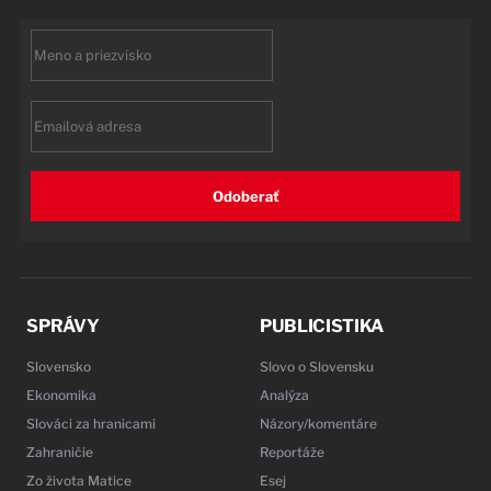
First
name
Email
Odoberať
SPRÁVY
PUBLICISTIKA
Slovensko
Slovo o Slovensku
Ekonomika
Analýza
Slováci za hranicami
Názory/komentáre
Zahraničie
Reportáže
Zo života Matice
Esej