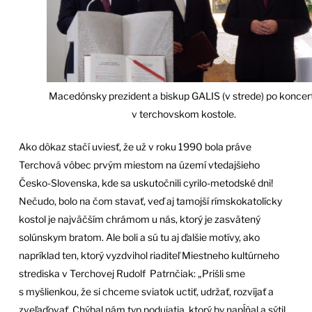
Macedónsky prezident a biskup GALIS (v strede) po koncer
v terchovskom kostole.
Ako dôkaz stačí uviesť, že už v roku 1990 bola práve
Terchová vôbec prvým miestom na území vtedajšieho
Česko-Slovenska, kde sa uskutočnili cyrilo-metodské dni!
Nečudo, bolo na čom stavať, veď aj tamojší rímskokatolícky
kostol je najväčším chrámom u nás, ktorý je zasvätený
solúnskym bratom. Ale boli a sú tu aj ďalšie motívy, ako
napríklad ten, ktorý vyzdvihol riaditeľ Miestneho kultúrneho
strediska v Terchovej Rudolf Patrnčiak: „Prišli sme
s myšlienkou, že si chceme sviatok uctiť, udržať, rozvíjať a
zveľaďovať. Chýbal nám typ podujatia, ktorý by napĺňal a sýtil