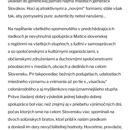
ukladať do genetickej pamäti najmä mladších generácií
Slovákov. Hoci aj atraktívnymi a „novými“ formami, stále však
tak, aby pomyselný punc autenticity nebol narušený…
Na napĺňanie všetkého spomenutého v predchádzajúcich
riadkoch je nevyhnutná spolupráca Matice slovenskej
s regiónmi na všetkých stupňoch, s ľuďmi v samosprávach
a so spoločenskými a kultúrnymi organizáciami, s
občianskymi združeniami a duchovnými spoločenstvami
pôsobiacimi v mestách, obciach a dedinách na celom
Slovensku. Pri takpovediac bežných podujatiach, udalostiach
miestneho významu a vnímania až po tie s „visačkou“
celonárodného a aj myšlienkovo najvýznamnejšieho stupňa.
Práve žiadaný dobrý výsledok jednej takejto dobrej
spolupráce bol viac než zrejmý aj v priebehu výnimočných dní,
počas ktorých sme na celom Slovensku viac spomínali na
dvoch solúnskych bratov, ktorí prišli k našim predkom
a doniesli im dary nevyčísliteľnej hodnoty. Hovoríme, pravdaže,