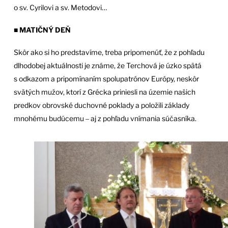
o sv. Cyrilovi a sv. Metodovi…
■ MATIČNÝ DEŇ
Skôr ako si ho predstavíme, treba pripomenúť, že z pohľadu
dlhodobej aktuálnosti je známe, že Terchová je úzko spätá
s odkazom a pripomínaním spolupatrónov Európy, neskôr
svätých mužov, ktorí z Grécka priniesli na územie našich
predkov obrovské duchovné poklady a položili základy
mnohému budúcemu ‒ aj z pohľadu vnímania súčasníka.