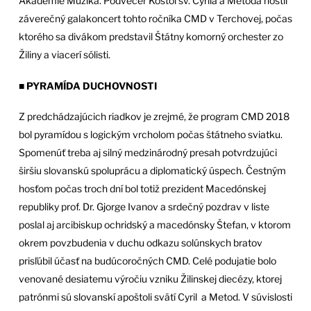
Akadémie Muzika. Podvečer Kostol sv. Cyrila a Metoda hostil
záverečný galakoncert tohto ročníka CMD v Terchovej, počas
ktorého sa divákom predstavil Štátny komorný orchester zo
Žiliny a viacerí sólisti.
■
PYRAMÍDA DUCHOVNOSTI
Z predchádzajúcich riadkov je zrejmé, že program CMD 2018
bol pyramídou s logickým vrcholom počas štátneho sviatku.
Spomenúť treba aj silný medzinárodný presah potvrdzujúci
širšiu slovanskú spoluprácu a diplomatický úspech. Čestným
hosťom počas troch dní bol totiž prezident Macedónskej
republiky prof. Dr. Gjorge Ivanov a srdečný pozdrav v liste
poslal aj arcibiskup ochridský a macedónsky Štefan, v ktorom
okrem povzbudenia v duchu odkazu solúnskych bratov
prisľúbil účasť na budúcoročných CMD. Celé podujatie bolo
venované desiatemu výročiu vzniku Žilinskej diecézy, ktorej
patrónmi sú slovanskí apoštoli svätí Cyril a Metod. V súvislosti