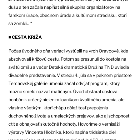
dušu a ten začala napĺňať silná skupina organizátorov na
farskom úrade, obecnom úrade a kultúrnom stredisku, ktorí
sa zomkli…“
■
CESTA KRÍŽA
Počas úvodného dňa veriaci vystúpili na vrch Oravcové, kde
absolvovali krížovú cestu. Potom sa presunuli do kostola na
svätú omšu a večer Detská dramatická Družina TND uviedla
divadelné predstavenie. V stredu 4. júla sa v peknom priestore
Terchovskej galérie umenia začal odvíjať program, ktorý
možno smelo nazvať matičným. Úvod obstaral doslova
bonbónik určený nielen milovníkom kvalitného umenia, ale
vlastne všetkým, ktorí chápu dôležitosť prepojenia
duchovného života a umeleckých prejavov, ako aj schopnosti
ctiť a obhajovať skutočné hodnoty. Hovoríme o vernisáži
výstavy Vincenta Hložníka, ktorú napĺňa tridsiatka diel