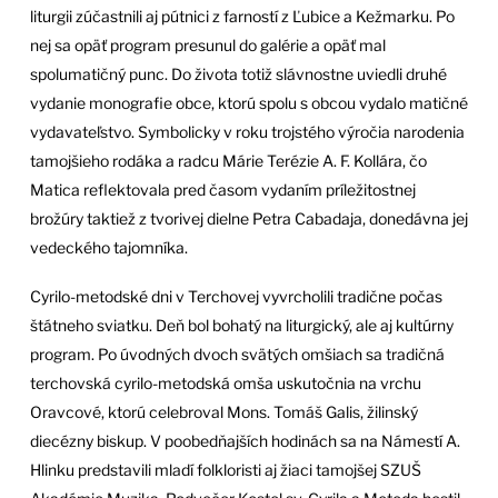
liturgii zúčastnili aj pútnici z farností z Ľubice a Kežmarku. Po
nej sa opäť program presunul do galérie a opäť mal
spolumatičný punc. Do života totiž slávnostne uviedli druhé
vydanie monografie obce, ktorú spolu s obcou vydalo matičné
vydavateľstvo. Symbolicky v roku trojstého výročia narodenia
tamojšieho rodáka a radcu Márie Terézie A. F. Kollára, čo
Matica reflektovala pred časom vydaním príležitostnej
brožúry taktiež z tvorivej dielne Petra Cabadaja, donedávna jej
vedeckého tajomníka.
Cyrilo-metodské dni v Terchovej vyvrcholili tradične počas
štátneho sviatku. Deň bol bohatý na liturgický, ale aj kultúrny
program. Po úvodných dvoch svätých omšiach sa tradičná
terchovská cyrilo-metodská omša uskutočnia na vrchu
Oravcové, ktorú celebroval Mons. Tomáš Galis, žilinský
diecézny biskup. V poobedňajších hodinách sa na Námestí A.
Hlinku predstavili mladí folkloristi aj žiaci tamojšej SZUŠ