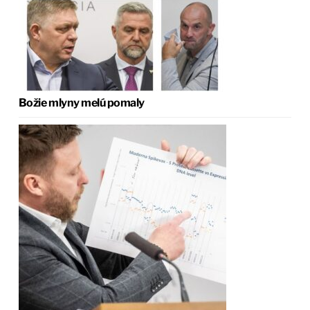
Božie mlyny melú pomaly