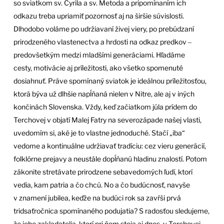
so sviatkom sv. Cyrila a sv. Metoda a pripomínaním ich
odkazu treba upriamiť pozornosť aj na širšie súvislosti.
Dlhodobo voláme po udržiavaní živej viery, po prebúdzaní
prirodzeného vlastenectva a hrdosti na odkaz predkov ‒
predovšetkým medzi mladšími generáciami. Hľadáme
cesty, motivácie aj príležitosti, ako všetko spomenuté
dosiahnuť. Práve spomínaný sviatok je ideálnou príležitosťou,
ktorá býva už dlhšie napĺňaná nielen v Nitre, ale aj v iných
končinách Slovenska. Vždy, keď začiatkom júla prídem do
Terchovej v objatí Malej Fatry na severozápade našej vlasti,
uvedomím si, aké je to vlastne jednoduché. Stačí „iba“
vedome a kontinuálne udržiavať tradíciu: cez vieru generácií,
folklórne prejavy a neustále dopĺňanú hladinu znalostí. Potom
zákonite stretávate prirodzene sebavedomých ľudí, ktorí
vedia, kam patria a čo chcú. No a čo budúcnosť, navyše
v znamení jubilea, keďže na budúci rok sa zavŕši prvá
tridsaťročnica spomínaného podujatia? S radosťou sledujeme,
že jeho zakladatelia, ktorí pri ňom stoja aj dnes, v Terchovej