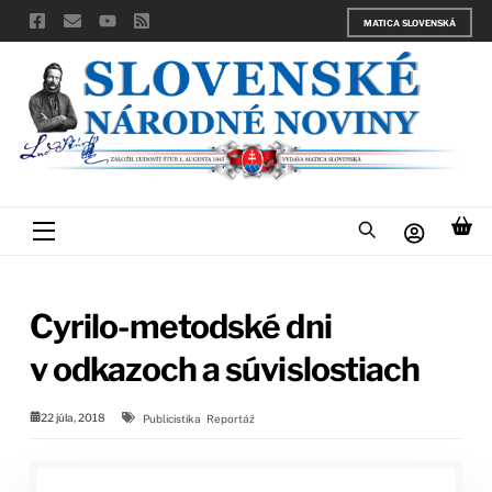
Skip
MATICA SLOVENSKÁ
to
content
Menu
Cyrilo-metodské dni
v odkazoch a súvislostiach
22 júla, 2018
Publicistika
Reportáž