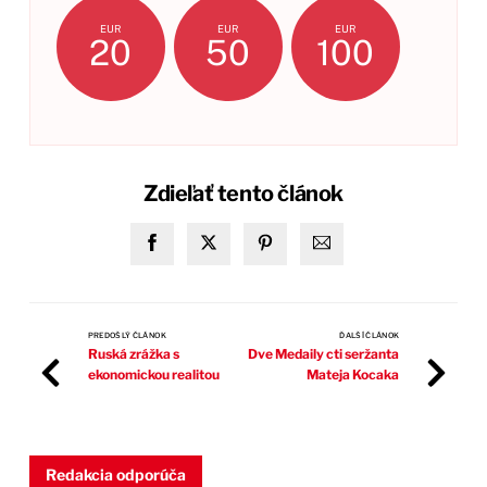
EUR
EUR
EUR
20
50
100
Zdieľať tento článok
PREDOŠLÝ ČLÁNOK
ĎALŠÍ ČLÁNOK
Ruská zrážka s
Dve Medaily cti seržanta
ekonomickou realitou
Mateja Kocaka
Redakcia odporúča