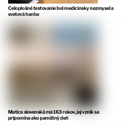
Celoplošné testovanie bol medicínsky nezmysel a
svetová hanba
Matica slovenská má 163 rokov, jej vznik sa
pripomína ako pamätný deň