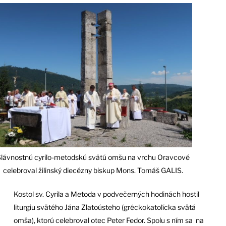
lávnostnú cyrilo-metodskú svätú omšu na vrchu Oravcové
celebroval žilinský diecézny biskup Mons. Tomáš GALIS.
Kostol sv. Cyrila a Metoda v podvečerných hodinách hostil
liturgiu svätého Jána Zlatoústeho (gréckokatolícka svätá
omša), ktorú celebroval otec Peter Fedor. Spolu s ním sa na