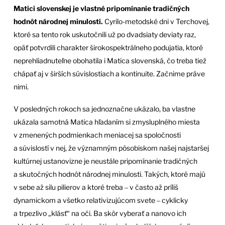
Matici slovenskej je vlastné pripomínanie tradičných
hodnôt národnej minulosti.
Cyrilo-metodské dni v Terchovej,
ktoré sa tento rok uskutočnili už po dvadsiaty deviaty raz,
opäť potvrdili charakter širokospektrálneho podujatia, ktoré
neprehliadnuteľne obohatila i Matica slovenská, čo treba tiež
chápať aj v širších súvislostiach a kontinuite. Začnime práve
nimi.
V posledných rokoch sa jednoznačne ukázalo, ba vlastne
ukázala samotná Matica hľadaním si zmysluplného miesta
v zmenených podmienkach meniacej sa spoločnosti
a súvislostí v nej, že významným pôsobiskom našej najstaršej
kultúrnej ustanovizne je neustále pripomínanie tradičných
a skutočných hodnôt národnej minulosti. Takých, ktoré majú
v sebe až silu pilierov a ktoré treba ‒ v často až príliš
dynamickom a všetko relativizujúcom svete ‒ cyklicky
a trpezlivo „klásť“ na oči. Ba skôr vyberať a nanovo ich