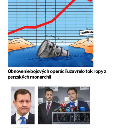
Obnovenie bojových operácií uzavrelo tok ropy z
perzských monarchií