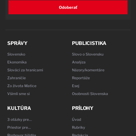
Odoberať
SPRÁVY
PUBLICISTIKA
Slovensko
Slovo o Slovensku
Ekonomika
Analýza
Slováci za hranicami
Názory/komentáre
Zahraničie
Reportáže
Zo života Matice
Esej
Všimli sme si
Osobnosti Slovenska
KULTÚRA
PRÍLOHY
3 otázky pre…
Úvod
Priestor pre…
Rubriky
Rozhovor týždňa
Redakcia