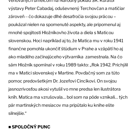
venovaných umelcom na Národný poklad SR. Kurátor
výstavy Peter Cabadaj, oduševnený Terchovčan a matičiar
zároveň ‒ čo dokazuje dlhé desaťročia svojou prácou –
poukázal nielen na spomenuté aspekty, ale pripomenul aj
mnohé spojitosti Hložníkovho života a diela s Maticou
slovenskou. Hoci napríklad aj to, že Matica mu v roku 1941
finančne pomohla ukončiť štúdium v Prahe a vzápätí ho aj
ako mladého začínajúceho výtvarníka zamestnala. Na čo
sám Hložník spomínal v roku 1989 takto: „Rok 1942. Prichýlil
ma v Matici slovenskej v Martine. Povďačný som za túto
pomoc predovšetkým Dr. Jozefovi Cincíkovi. On svojou
jasnozrivosťou akosi vytušil vo mne predsa len ilustrátora
kníh. Matica ma vzrušovala… bol som na pôde vznikali… tých
pár martinských mesiacov ma pripútalo ku knihe ešte
silnejšie.“
■
SPOLOČNÝ PUNC