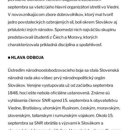
septembra sa všetci jeho hlavní organizátori stretli vo Viedni.
V novovznikajúcom zbore dobrovoľníkov, ktorý mal tvoriť
jadro povstaleckých ozbrojených síl, boli okrem Slovákov aj
príslušníci iných národov. Spomedzi nich najväčšiu skupinu
predstavovali študenti z Čiech a Moravy, ktorých
charakterizovala príkladná disciplína a spoľahlivosť.
■ HLAVA ODBOJA
Ústredím národnooslobodzovacieho boja sa stala Slovenská
národná rada ako vôbec prvý národnopolitický orgán
Slovákov. Verejne vystupovala už od začiatku septembra
1848, hoci ešte nebola oficiálne ustanovená. Známe sú
vyhlásenia členov SNR spred 15. septembra k obyvateľstvu
Viedne, Bratislavy, uhorským Rusínom, českým, moravským,
slovenským, talianskym i rumunským vojakom. Okolo 15.
septembra sa SNR obrátila s výzvami k Slovákom a