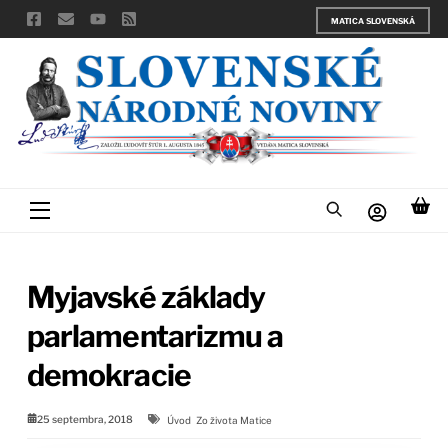
Skip
MATICA SLOVENSKÁ
to
content
Menu
Myjavské základy
parlamentarizmu a
demokracie
25 septembra, 2018
Úvod
Zo života Matice