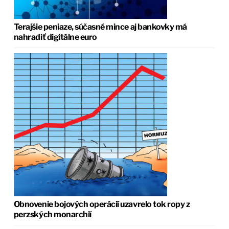
Terajšie peniaze, súčasné mince aj bankovky má
nahradiť digitálne euro
Obnovenie bojových operácií uzavrelo tok ropy z
perzských monarchií