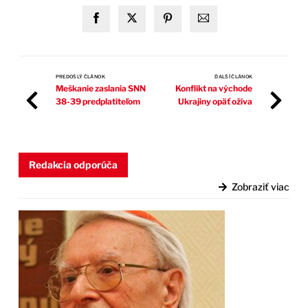
PREDOŠLÝ ČLÁNOK
ĎALŠÍ ČLÁNOK
Meškanie zaslania SNN
Konflikt na východe
38-39 predplatiteľom
Ukrajiny opäť ožíva
Redakcia odporúča
Zobraziť viac