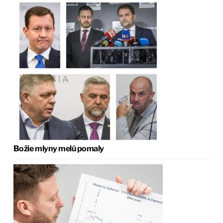
Božie mlyny melú pomaly