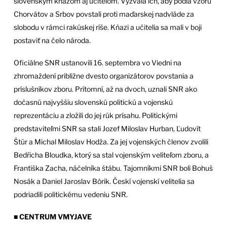
slovenským kňazom aj učiteľom. Vyzvala ich, aby podľa vzoru
Chorvátov a Srbov povstali proti maďarskej nadvláde za
slobodu v rámci rakúskej ríše. Kňazi a učitelia sa mali v boji
postaviť na čelo národa.
Oficiálne SNR ustanovili 16. septembra vo Viedni na
zhromaždení približne dvesto organizátorov povstania a
príslušníkov zboru. Prítomní, až na dvoch, uznali SNR ako
dočasnú najvyššiu slovenskú politickú a vojenskú
reprezentáciu a zložili do jej rúk prísahu. Politickými
predstaviteľmi SNR sa stali Jozef Miloslav Hurban, Ľudovít
Štúr a Michal Miloslav Hodža. Za jej vojenských členov zvolili
Bedřicha Bloudka, ktorý sa stal vojenským veliteľom zboru, a
Františka Zacha, náčelníka štábu. Tajomníkmi SNR boli Bohuš
Nosák a Daniel Jaroslav Bórik. Českí vojenskí velitelia sa
podriadili politickému vedeniu SNR.
■ CENTRUM VMYJAVE