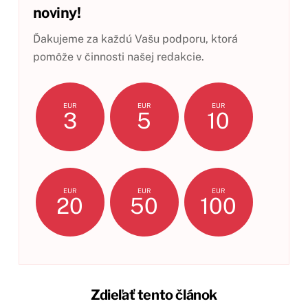
noviny!
Ďakujeme za každú Vašu podporu, ktorá
pomôže v činnosti našej redakcie.
EUR
EUR
EUR
3
5
10
EUR
EUR
EUR
20
50
100
Zdieľať tento článok