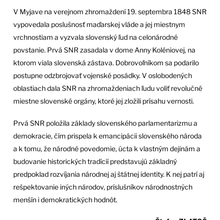
V Myjave na verejnom zhromaždení 19. septembra 1848 SNR
vypovedala poslušnosť maďarskej vláde a jej miestnym
vrchnostiam a vyzvala slovenský ľud na celonárodné
povstanie. Prvá SNR zasadala v dome Anny Koléniovej, na
ktorom viala slovenská zástava. Dobrovoľníkom sa podarilo
postupne odzbrojovať vojenské posádky. V oslobodených
oblastiach dala SNR na zhromaždeniach ľudu voliť revolučné
miestne slovenské orgány, ktoré jej zložili prísahu vernosti.
Prvá SNR položila základy slovenského parlamentarizmu a
demokracie, čím prispela k emancipácii slovenského národa
a k tomu, že národné povedomie, úcta k vlastným dejinám a
budovanie historických tradícií predstavujú základný
predpoklad rozvíjania národnej aj štátnej identity. K nej patrí aj
rešpektovanie iných národov, príslušníkov národnostných
menšín i demokratických hodnôt.