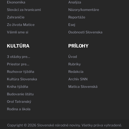
Ekonomika
Analýza
Slováci za hranicami
Názory/komentáre
Zahraničie
Reportáže
Zo života Matice
Esej
Všimli sme si
Osobnosti Slovenska
KULTÚRA
PRÍLOHY
3 otázky pre…
Úvod
Priestor pre…
Rubriky
Rozhovor týždňa
Redakcia
Kultúra Slovenska
Archív SNN
Kniha týždňa
Matica Slovenská
Budovanie štátu
Orol Tatranský
Rodina a škola
Copyright © 2026 Slovenské národné noviny. Všetky práva vyhradené.