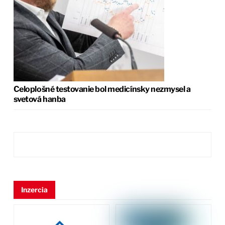
Celoplošné testovanie bol medicínsky nezmysel a
svetová hanba
Inzercia