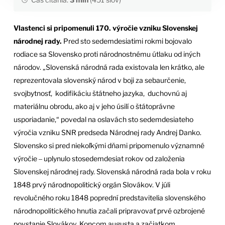
Vlastenci si pripomenuli 170. výročie vzniku Slovenskej
národnej rady.
Pred sto sedemdesiatimi rokmi bojovalo
rodiace sa Slovensko proti národnostnému útlaku od iných
národov. „Slovenská národná rada existovala len krátko, ale
reprezentovala slovenský národ v boji za sebaurčenie,
svojbytnosť, kodifikáciu štátneho jazyka, duchovnú aj
materiálnu obrodu, ako aj v jeho úsilí o štátoprávne
usporiadanie,“ povedal na oslavách sto sedemdesiateho
výročia vzniku SNR predseda Národnej rady Andrej Danko.
Slovensko si pred niekoľkými dňami pripomenulo významné
výročie ‒ uplynulo stosedemdesiat rokov od založenia
Slovenskej národnej rady. Slovenská národná rada bola v roku
1848 prvý národnopolitický orgán Slovákov. V júli
revolučného roku 1848 poprední predstavitelia slovenského
národnopolitického hnutia začali pripravovať prvé ozbrojené
povstanie Slovákov. Koncom augusta a začiatkom