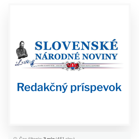
Čas čítania:
3 min
(451 slov)