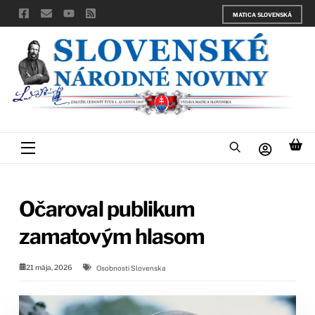
Skip
MATICA SLOVENSKÁ
to
content
Menu
Očaroval publikum
zamatovým hlasom
21 mája, 2026
Osobnosti Slovenska