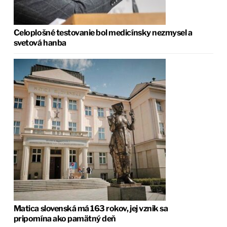
Celoplošné testovanie bol medicínsky nezmysel a
svetová hanba
Matica slovenská má 163 rokov, jej vznik sa
pripomína ako pamätný deň