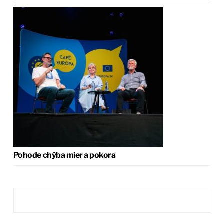
Pohode chýba mier a pokora