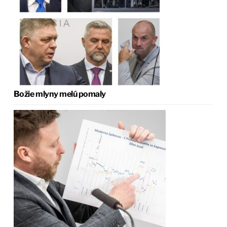
Božie mlyny melú pomaly