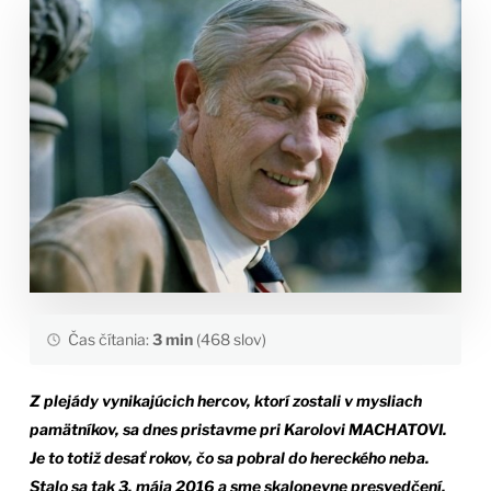
Čas čítania:
3 min
(468 slov)
Z plejády vynikajúcich hercov, ktorí zostali v mysliach
pamätníkov, sa dnes pristavme pri Karolovi MACHATOVI.
Je to totiž desať rokov, čo sa pobral do hereckého neba.
Stalo sa tak 3. mája 2016 a sme skalopevne presvedčení,