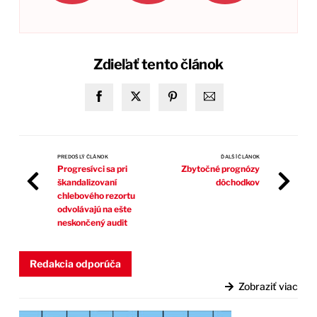
Zdieľať tento článok
PREDOŠLÝ ČLÁNOK
ĎALŠÍ ČLÁNOK
Progresívci sa pri
Zbytočné prognózy
škandalizovaní
dôchodkov
chlebového rezortu
odvolávajú na ešte
neskončený audit
Redakcia odporúča
Zobraziť viac