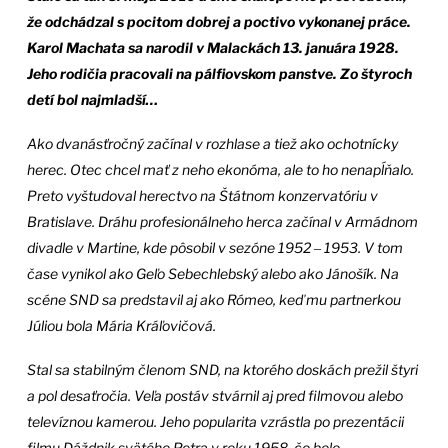
že odchádzal s pocitom dobrej a poctivo vykonanej práce.
Karol Machata sa narodil v Malackách 13. januára 1928.
Jeho rodičia pracovali na pálfiovskom panstve. Zo štyroch
detí bol najmladší…
Ako dvanásťročný začínal v rozhlase a tiež ako ochotnícky
herec. Otec chcel mať z neho ekonóma, ale to ho nenapĺňalo.
Preto vyštudoval herectvo na Štátnom konzervatóriu v
Bratislave. Dráhu profesionálneho herca začínal v Armádnom
divadle v Martine, kde pôsobil v sezóne 1952 ‒ 1953. V tom
čase vynikol ako Geľo Sebechlebský alebo ako Jánošík. Na
scéne SND sa predstavil aj ako Rómeo, keď mu partnerkou
Júliou bola Mária Kráľovičová.
Stal sa stabilným členom SND, na ktorého doskách prežil štyri
a pol desaťročia. Veľa postáv stvárnil aj pred filmovou alebo
televíznou kamerou. Jeho popularita vzrástla po prezentácii
filmu Dáždnik svätého Petra v roku 1958, čo bolo