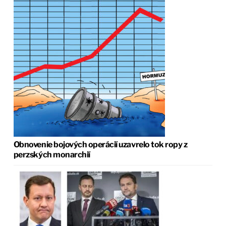
Obnovenie bojových operácií uzavrelo tok ropy z
perzských monarchií