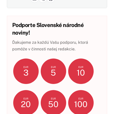
Podporte Slovenské národné
noviny!
Ďakujeme za každú Vašu podporu, ktorá
pomôže v činnosti našej redakcie.
EUR
EUR
EUR
3
5
10
EUR
EUR
EUR
20
50
100