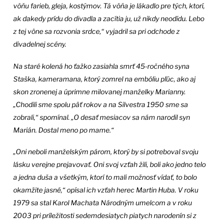
vôňu farieb, gleja, kostýmov. Tá vôňa je lákadlo pre tých, ktorí,
ak dakedy prídu do divadla a zacítia ju, už nikdy neodídu. Lebo
z tej vône sa rozvonia srdce,“ vyjadril sa pri odchode z
divadelnej scény.
Na staré kolená ho ťažko zasiahla smrť 45-ročného syna
Staška, kameramana, ktorý zomrel na embóliu pľúc, ako aj
skon zronenej a úprimne milovanej manželky Marianny.
„Chodili sme spolu päť rokov a na Silvestra 1950 sme sa
zobrali,“ spomínal. „O desať mesiacov sa nám narodil syn
Marián. Dostal meno po mame.“
„Oni neboli manželským párom, ktorý by si potreboval svoju
lásku verejne prejavovať. Oni svoj vzťah žili, boli ako jedno telo
a jedna duša a všetkým, ktorí to mali možnosť vídať, to bolo
okamžite jasné,“ opísal ich vzťah herec Martin Huba. V roku
1979 sa stal Karol Machata Národným umelcom a v roku
2003 pri príležitosti sedemdesiatych piatych narodenín si z