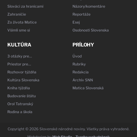
Slováci za hranicami
Názory/komentáre
Zahraničie
Reportáže
Zo života Matice
Esej
Všimli sme si
Osobnosti Slovenska
KULTÚRA
PRÍLOHY
3 otázky pre…
Úvod
Priestor pre…
Rubriky
Rozhovor týždňa
Redakcia
Kultúra Slovenska
Archív SNN
Kniha týždňa
Matica Slovenská
Budovanie štátu
Orol Tatranský
Rodina a škola
Copyright © 2026 Slovenské národné noviny. Všetky práva vyhradené.
Webdesign by
Web Studio – Tvorba web stránok