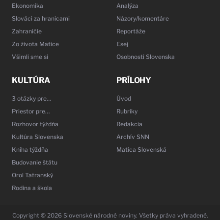
Ekonomika
Analýza
Slováci za hranicami
Názory/komentáre
Zahraničie
Reportáže
Zo života Matice
Esej
Všimli sme si
Osobnosti Slovenska
KULTÚRA
PRÍLOHY
3 otázky pre…
Úvod
Priestor pre…
Rubriky
Rozhovor týždňa
Redakcia
Kultúra Slovenska
Archív SNN
Kniha týždňa
Matica Slovenská
Budovanie štátu
Orol Tatranský
Rodina a škola
Copyright © 2026 Slovenské národné noviny. Všetky práva vyhradené.