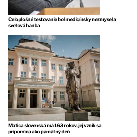
Celoplošné testovanie bol medicínsky nezmysel a
svetová hanba
Matica slovenská má 163 rokov, jej vznik sa
pripomína ako pamätný deň