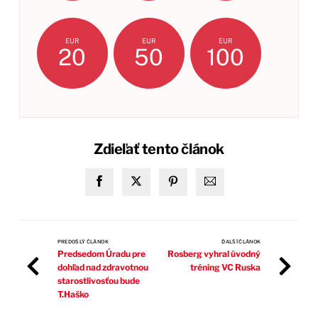
EUR
EUR
EUR
20
50
100
Zdieľať tento článok
PREDOŠLÝ ČLÁNOK
ĎALŠÍ ČLÁNOK
Predsedom Úradu pre
Rosberg vyhral úvodný
dohľad nad zdravotnou
tréning VC Ruska
starostlivosťou bude
T.Haško