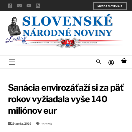
Skip
MATICA SLOVENSKÁ
to
content
Menu
Sanácia envirozáťaží si za päť
rokov vyžiadala vyše 140
miliónov eur
29 apríla, 2016
terazsk