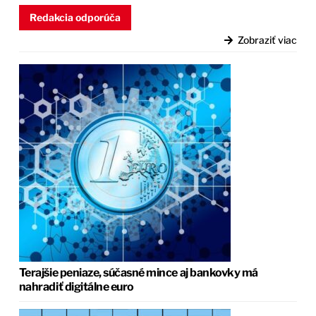
Redakcia odporúča
Zobraziť viac
Terajšie peniaze, súčasné mince aj bankovky má
nahradiť digitálne euro