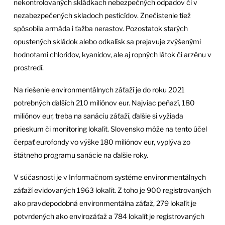
nekontrolovaných skládkach nebezpečných odpadov či v
nezabezpečených skladoch pesticídov. Znečistenie tiež
spôsobila armáda i ťažba nerastov. Pozostatok starých
opustených skládok alebo odkalísk sa prejavuje zvýšenými
hodnotami chloridov, kyanidov, ale aj ropných látok či arzénu v
prostredí.
Na riešenie environmentálnych záťaží je do roku 2021
potrebných ďalších 210 miliónov eur. Najviac peňazí, 180
miliónov eur, treba na sanáciu záťaží, ďalšie si vyžiada
prieskum či monitoring lokalít. Slovensko môže na tento účel
čerpať eurofondy vo výške 180 miliónov eur, vyplýva zo
štátneho programu sanácie na ďalšie roky.
V súčasnosti je v Informačnom systéme environmentálnych
záťaží evidovaných 1963 lokalít. Z toho je 900 registrovaných
ako pravdepodobná environmentálna záťaž, 279 lokalít je
potvrdených ako envirozáťaž a 784 lokalít je registrovaných