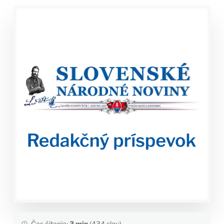
Čas čítania:
3 min
(434 slov)