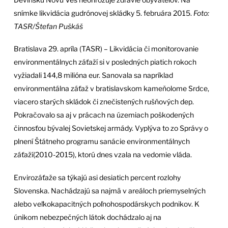
snímke likvidácia gudrónovej skládky 5. februára 2015.
Foto:
TASR/Štefan Puškáš
Bratislava 29. apríla (TASR) – Likvidácia či monitorovanie
environmentálnych záťaží si v posledných piatich rokoch
vyžiadali 144,8 milióna eur. Sanovala sa napríklad
environmentálna záťaž v bratislavskom kameňolome Srdce,
viacero starých skládok či znečistených rušňových dep.
Pokračovalo sa aj v prácach na územiach poškodených
činnosťou bývalej Sovietskej armády. Vyplýva to zo Správy o
plnení Štátneho programu sanácie environmentálnych
záťaží(2010-2015), ktorú dnes vzala na vedomie vláda.
Envirozáťaže sa týkajú asi desiatich percent rozlohy
Slovenska. Nachádzajú sa najmä v areáloch priemyselných
alebo veľkokapacitných poľnohospodárskych podnikov. K
únikom nebezpečných látok dochádzalo aj na