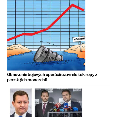
Obnovenie bojových operácií uzavrelo tok ropy z
perzských monarchií