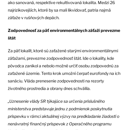
ako sanovaná, respektíve rekultivovaná lokalita. Medzi 26
najrizikovejších, ktoré by sa mali likvidovať, patria najmä
záťaže v rušňových depách.
Zodpovednosť za päť environmentálnych záťaží prevezme
štát
Za päť lokalít, ktoré sú zaťažené starými environmentálnymi
záťažami, prevezme zodpovednosť štát. Ide o lokality, kde
pôvodca zanikol a nebolo možné určiť osobu zodpovednú za
zaťažené územie. Tento krok umožní čerpať eurofondy na ich
sanáciu. Vláda prenesenie zodpovednosti na rezorty
životného prostredia a obrany dnes schválila.
„Uznesenie vlády SR týkajúce sa určenia príslušného
ministerstva predstavuje jednu z podmienok poskytnutia
príspevku v rámci aktuálnej výzvy na predkladanie žiadostí o
nenávratný finančný príspevok z Operačného programu