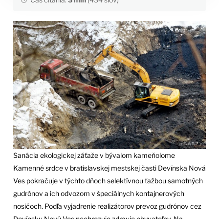
Sanácia ekologickej záťaže v bývalom kameňolome
Kamenné srdce v bratislavskej mestskej časti Devínska Nová
Ves pokračuje v týchto dňoch selektívnou ťažbou samotných
gudrónov a ich odvozom v špeciálnych kontajnerových
nosičoch. Podľa vyjadrenie realizátorov prevoz gudrónov cez
Devínsku Novú Ves neohrozuje zdravie obyvateľov. Na