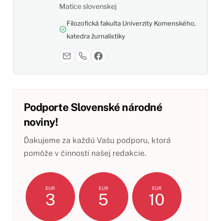
Matice slovenskej
Filozofická fakulta Univerzity Komenského,
katedra žurnalistiky
Podporte Slovenské národné
noviny!
Ďakujeme za každú Vašu podporu, ktorá
pomôže v činnosti našej redakcie.
EUR
EUR
EUR
3
5
10