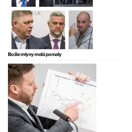
Božie mlyny melú pomaly