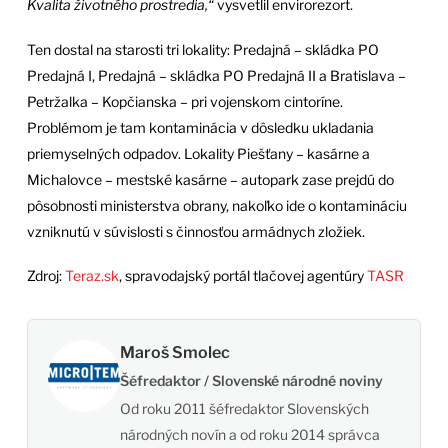
Kvalita životného prostredia,“
vysvetlil envirorezort.
Ten dostal na starosti tri lokality: Predajná – skládka PO
Predajná I, Predajná – skládka PO Predajná II a Bratislava –
Petržalka – Kopčianska – pri vojenskom cintoríne.
Problémom je tam kontaminácia v dôsledku ukladania
priemyselných odpadov. Lokality Piešťany – kasárne a
Michalovce – mestské kasárne – autopark zase prejdú do
pôsobnosti ministerstva obrany, nakoľko ide o kontamináciu
vzniknutú v súvislosti s činnosťou armádnych zložiek.
Zdroj:
Teraz.sk
, spravodajský portál tlačovej agentúry
TASR
Maroš Smolec
Šéfredaktor / Slovenské národné noviny
Od roku 2011 šéfredaktor Slovenských
národných novín a od roku 2014 správca