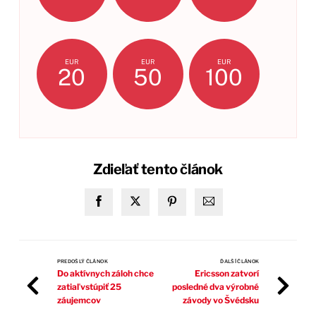
EUR
EUR
EUR
20
50
100
Zdieľať tento článok
PREDOŠLÝ ČLÁNOK
ĎALŠÍ ČLÁNOK
Do aktívnych záloh chce
Ericsson zatvorí
zatiaľ vstúpiť 25
posledné dva výrobné
záujemcov
závody vo Švédsku