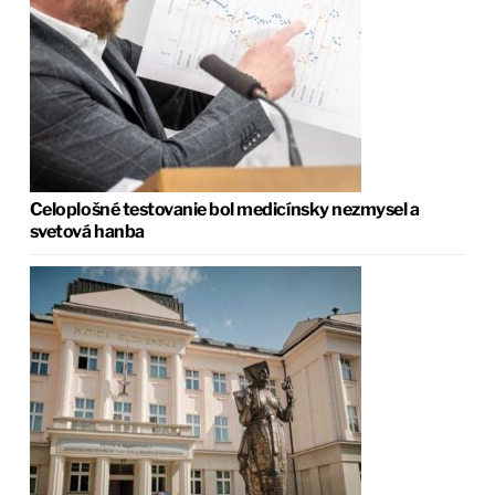
Celoplošné testovanie bol medicínsky nezmysel a
svetová hanba