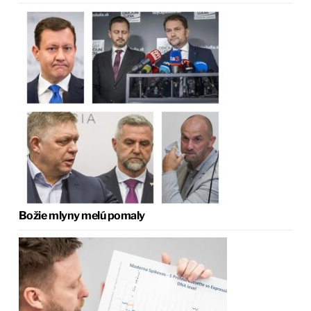
Božie mlyny melú pomaly