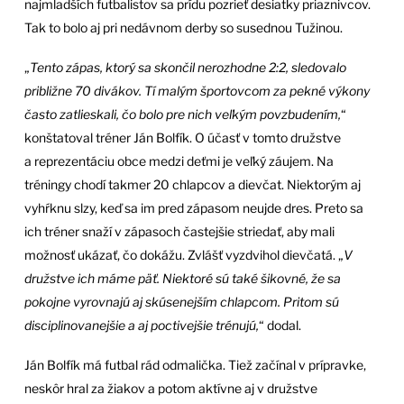
najmladších futbalistov sa prídu pozrieť desiatky priaznivcov.
Tak to bolo aj pri nedávnom derby so susednou Tužinou.
„
Tento zápas, ktorý sa skončil nerozhodne 2:2, sledovalo
približne 70 divákov. Tí malým športovcom za pekné výkony
často zatlieskali, čo bolo pre nich veľkým povzbudením,
“
konštatoval tréner Ján Bolfík. O účasť v tomto družstve
a reprezentáciu obce medzi deťmi je veľký záujem. Na
tréningy chodí takmer 20 chlapcov a dievčat. Niektorým aj
vyhŕknu slzy, keď sa im pred zápasom neujde dres. Preto sa
ich tréner snaží v zápasoch častejšie striedať, aby mali
možnosť ukázať, čo dokážu. Zvlášť vyzdvihol dievčatá. „
V
družstve ich máme päť. Niektoré sú také šikovné, že sa
pokojne vyrovnajú aj skúsenejším chlapcom. Pritom sú
disciplinovanejšie a aj poctivejšie trénujú,
“ dodal.
Ján Bolfík má futbal rád odmalička. Tiež začínal v prípravke,
neskôr hral za žiakov a potom aktívne aj v družstve