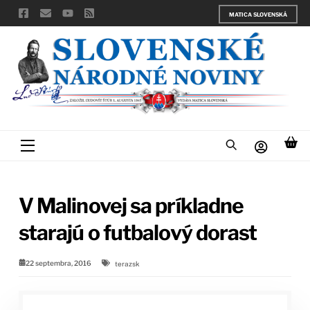
Skip
MATICA SLOVENSKÁ
to
content
Menu
V Malinovej sa príkladne
starajú o futbalový dorast
22 septembra, 2016
terazsk