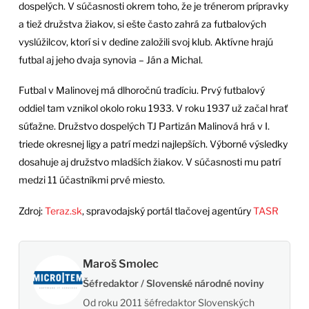
dospelých. V súčasnosti okrem toho, že je trénerom prípravky
a tiež družstva žiakov, si ešte často zahrá za futbalových
vyslúžilcov, ktorí si v dedine založili svoj klub. Aktívne hrajú
futbal aj jeho dvaja synovia – Ján a Michal.
Futbal v Malinovej má dlhoročnú tradíciu. Prvý futbalový
oddiel tam vznikol okolo roku 1933. V roku 1937 už začal hrať
súťažne. Družstvo dospelých TJ Partizán Malinová hrá v I.
triede okresnej ligy a patrí medzi najlepších. Výborné výsledky
dosahuje aj družstvo mladších žiakov. V súčasnosti mu patrí
medzi 11 účastníkmi prvé miesto.
Zdroj:
Teraz.sk
, spravodajský portál tlačovej agentúry
TASR
Maroš Smolec
Šéfredaktor / Slovenské národné noviny
Od roku 2011 šéfredaktor Slovenských