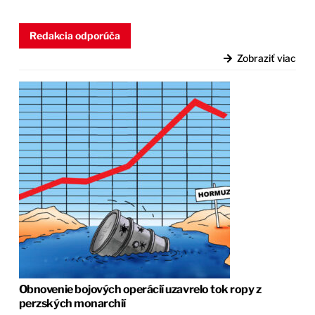
Redakcia odporúča
Zobraziť viac
Obnovenie bojových operácií uzavrelo tok ropy z
perzských monarchií