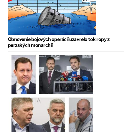
Obnovenie bojových operácií uzavrelo tok ropy z
perzských monarchií