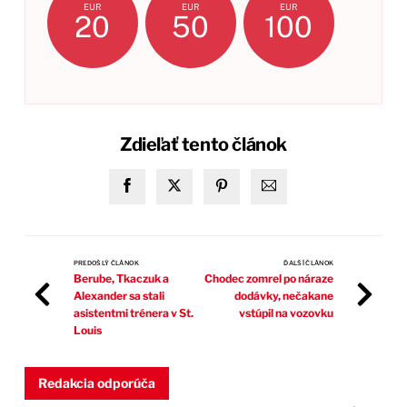
EUR
EUR
EUR
20
50
100
Zdieľať tento článok
PREDOŠLÝ ČLÁNOK
ĎALŠÍ ČLÁNOK
Berube, Tkaczuk a
Chodec zomrel po náraze
Alexander sa stali
dodávky, nečakane
asistentmi trénera v St.
vstúpil na vozovku
Louis
Redakcia odporúča