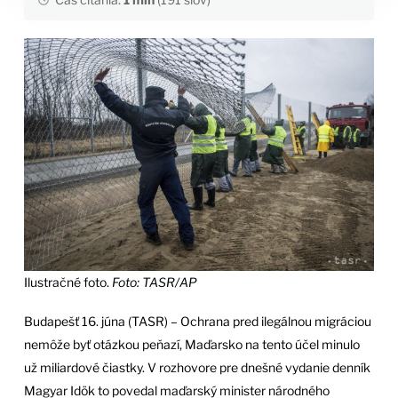
Ilustračné foto.
Foto: TASR/AP
Budapešť 16. júna (TASR) – Ochrana pred ilegálnou migráciou
nemôže byť otázkou peňazí, Maďarsko na tento účel minulo
už miliardové čiastky. V rozhovore pre dnešné vydanie denník
Magyar Idök to povedal maďarský minister národného