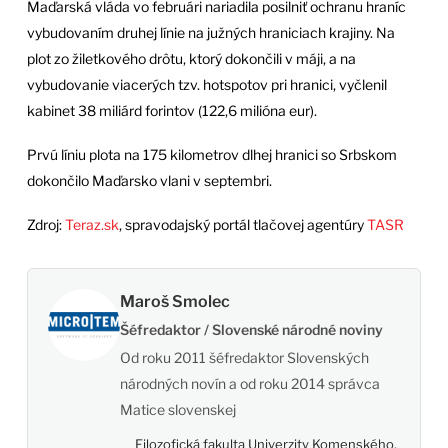
Maďarská vláda vo februári nariadila posilniť ochranu hraníc
vybudovaním druhej línie na južných hraniciach krajiny. Na
plot zo žiletkového drôtu, ktorý dokončili v máji, a na
vybudovanie viacerých tzv. hotspotov pri hranici, vyčlenil
kabinet 38 miliárd forintov (122,6 milióna eur).
Prvú líniu plota na 175 kilometrov dlhej hranici so Srbskom
dokončilo Maďarsko vlani v septembri.
Zdroj:
Teraz.sk
, spravodajský portál tlačovej agentúry
TASR
Maroš Smolec
Šéfredaktor / Slovenské národné noviny
Od roku 2011 šéfredaktor Slovenských
národných novín a od roku 2014 správca
Matice slovenskej
Filozofická fakulta Univerzity Komenského,