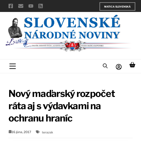
Skip
MATICA SLOVENSKÁ
to
content
Menu
Nový maďarský rozpočet
ráta aj s výdavkami na
ochranu hraníc
16 júna, 2017
terazsk