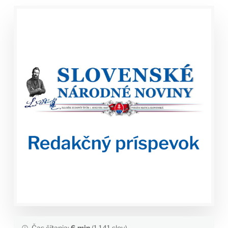
Čas čítania:
6 min
(1,141 slov)