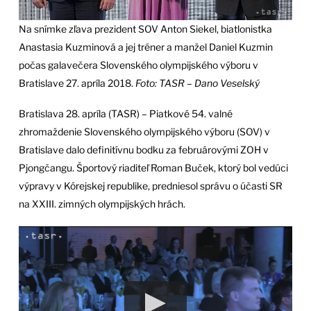
Na snímke zľava prezident SOV Anton Siekel, biatlonistka
Anastasia Kuzminová a jej tréner a manžel Daniel Kuzmin
počas galavečera Slovenského olympijského výboru v
Bratislave 27. apríla 2018.
Foto: TASR – Dano Veselský
Bratislava 28. apríla (TASR) – Piatkové 54. valné
zhromaždenie Slovenského olympijského výboru (SOV) v
Bratislave dalo definitívnu bodku za februárovými ZOH v
Pjongčangu. Športový riaditeľ Roman Buček, ktorý bol vedúci
výpravy v Kórejskej republike, predniesol správu o účasti SR
na XXIII. zimných olympijských hrách.