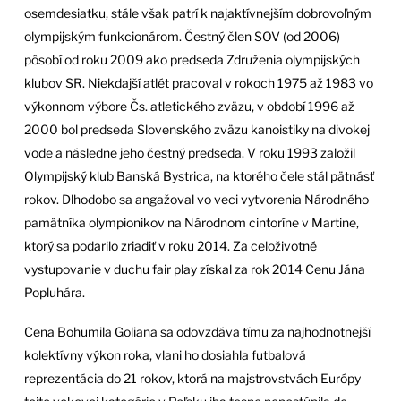
osemdesiatku, stále však patrí k najaktívnejším dobrovoľným
olympijským funkcionárom. Čestný člen SOV (od 2006)
pôsobí od roku 2009 ako predseda Združenia olympijských
klubov SR. Niekdajší atlét pracoval v rokoch 1975 až 1983 vo
výkonnom výbore Čs. atletického zväzu, v období 1996 až
2000 bol predseda Slovenského zväzu kanoistiky na divokej
vode a následne jeho čestný predseda. V roku 1993 založil
Olympijský klub Banská Bystrica, na ktorého čele stál pätnásť
rokov. Dlhodobo sa angažoval vo veci vytvorenia Národného
pamätníka olympionikov na Národnom cintoríne v Martine,
ktorý sa podarilo zriadiť v roku 2014. Za celoživotné
vystupovanie v duchu fair play získal za rok 2014 Cenu Jána
Popluhára.
Cena Bohumila Goliana sa odovzdáva tímu za najhodnotnejší
kolektívny výkon roka, vlani ho dosiahla futbalová
reprezentácia do 21 rokov, ktorá na majstrovstvách Európy