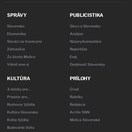
SPRÁVY
PUBLICISTIKA
Slovensko
Slovo o Slovensku
Ekonomika
Analýza
Slováci za hranicami
Názory/komentáre
Zahraničie
Reportáže
Zo života Matice
Esej
Všimli sme si
Osobnosti Slovenska
KULTÚRA
PRÍLOHY
3 otázky pre…
Úvod
Priestor pre…
Rubriky
Rozhovor týždňa
Redakcia
Kultúra Slovenska
Archív SNN
Kniha týždňa
Matica Slovenská
Budovanie štátu