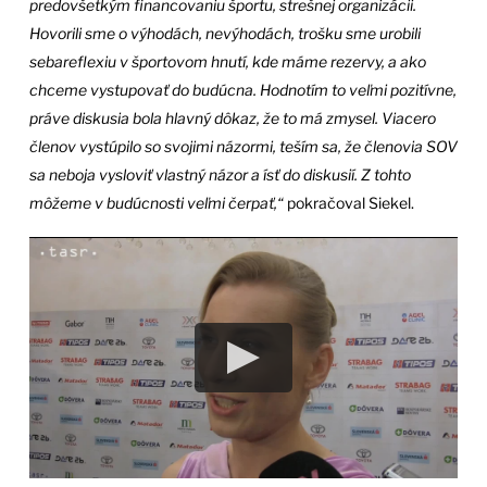
predovšetkým financovaniu športu, strešnej organizácii.
Hovorili sme o výhodách, nevýhodách, trošku sme urobili
sebareflexiu v športovom hnutí, kde máme rezervy, a ako
chceme vystupovať do budúcna. Hodnotím to veľmi pozitívne,
práve diskusia bola hlavný dôkaz, že to má zmysel. Viacero
členov vystúpilo so svojimi názormi, teším sa, že členovia SOV
sa neboja vysloviť vlastný názor a ísť do diskusií. Z tohto
môžeme v budúcnosti veľmi čerpať,“
pokračoval Siekel.