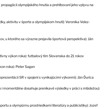
ropagácii olympijského hnutia a prehlbovaní jeho vplyvu na
dky, aktivitu v športe a olympijskom hnutí): Veronika Velez-
v, u ktorého sa výrazne prejavila športová perspektíva): Ján
ktívny výkon roka): futbalový tím Slovenska do 21 rokov
ýkon roka): Peter Sagan
eprezentácii SR v spojení s vynikajúcimi výkonmi): Ján Ďurica
o i momentálne dosahuje prenikavé výsledky v práci s mládežou):
ortu a olympizmu prostriedkami literatúry a publicistiky): Jozef