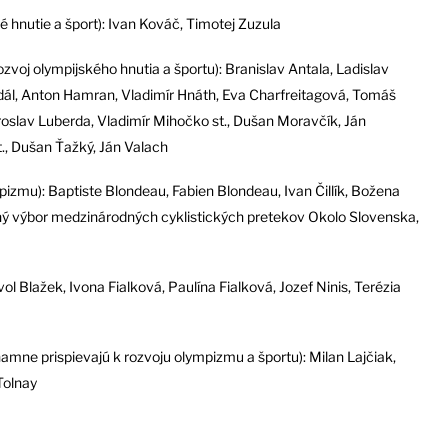
é hnutie a šport): Ivan Kováč, Timotej Zuzula
ozvoj olympijského hnutia a športu): Branislav Antala, Ladislav
ál, Anton Hamran, Vladimír Hnáth, Eva Charfreitagová, Tomáš
roslav Luberda, Vladimír Mihočko st., Dušan Moravčík, Ján
., Dušan Ťažký, Ján Valach
mpizmu): Baptiste Blondeau, Fabien Blondeau, Ivan Čillík, Božena
čný výbor medzinárodných cyklistických pretekov Okolo Slovenska,
 Blažek, Ivona Fialková, Paulína Fialková, Jozef Ninis, Terézia
amne prispievajú k rozvoju olympizmu a športu): Milan Lajčiak,
Tolnay