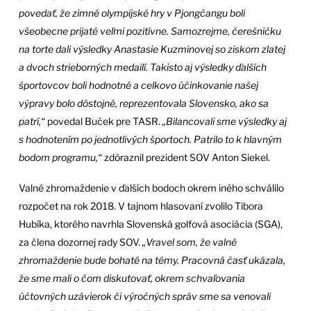
povedať, že zimné olympijské hry v Pjongčangu boli
všeobecne prijaté veľmi pozitívne. Samozrejme, čerešničku
na torte dali výsledky Anastasie Kuzminovej so ziskom zlatej
a dvoch strieborných medailí. Takisto aj výsledky ďalších
športovcov boli hodnotné a celkovo účinkovanie našej
výpravy bolo dôstojné, reprezentovala Slovensko, ako sa
patrí,“
povedal Buček pre TASR.
„Bilancovali sme výsledky aj
s hodnotením po jednotlivých športoch. Patrilo to k hlavným
bodom programu,“
zdôraznil prezident SOV Anton Siekel.
Valné zhromaždenie v ďalších bodoch okrem iného schválilo
rozpočet na rok 2018. V tajnom hlasovaní zvolilo Tibora
Hubíka, ktorého navrhla Slovenská golfová asociácia (SGA),
za člena dozornej rady SOV.
„Vravel som, že valné
zhromaždenie bude bohaté na témy. Pracovná časť ukázala,
že sme mali o čom diskutovať, okrem schvaľovania
účtovných uzávierok či výročných správ sme sa venovali