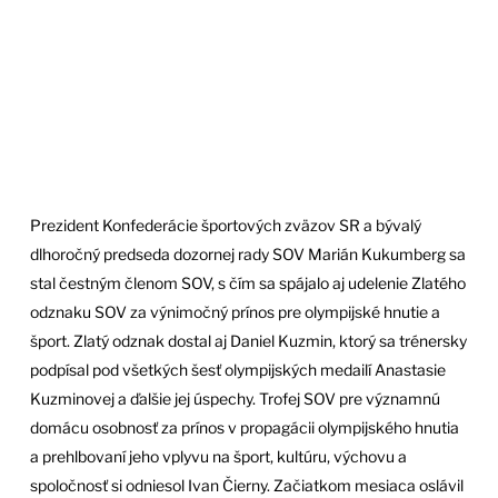
Prezident Konfederácie športových zväzov SR a bývalý
dlhoročný predseda dozornej rady SOV Marián Kukumberg sa
stal čestným členom SOV, s čím sa spájalo aj udelenie Zlatého
odznaku SOV za výnimočný prínos pre olympijské hnutie a
šport. Zlatý odznak dostal aj Daniel Kuzmin, ktorý sa trénersky
podpísal pod všetkých šesť olympijských medailí Anastasie
Kuzminovej a ďalšie jej úspechy. Trofej SOV pre významnú
domácu osobnosť za prínos v propagácii olympijského hnutia
a prehlbovaní jeho vplyvu na šport, kultúru, výchovu a
spoločnosť si odniesol Ivan Čierny. Začiatkom mesiaca oslávil