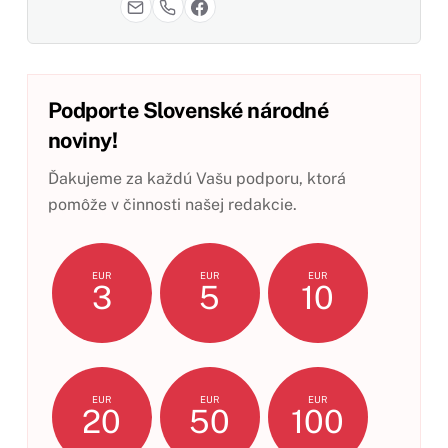
Podporte Slovenské národné
noviny!
Ďakujeme za každú Vašu podporu, ktorá
pomôže v činnosti našej redakcie.
EUR
EUR
EUR
3
5
10
EUR
EUR
EUR
20
50
100