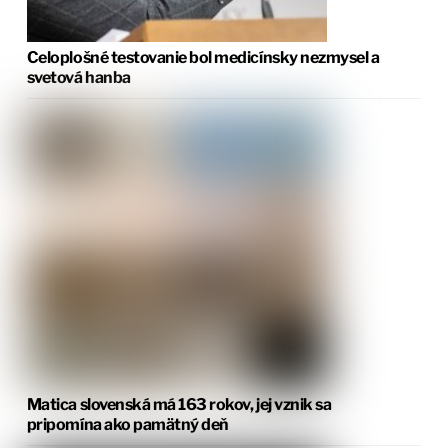
Celoplošné testovanie bol medicínsky nezmysel a
svetová hanba
Matica slovenská má 163 rokov, jej vznik sa
pripomína ako pamätný deň