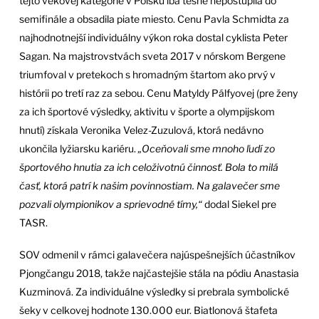
tejto vekovej kategórie v Poľsku iba tesne nepostúpila do
semifinále a obsadila piate miesto. Cenu Pavla Schmidta za
najhodnotnejší individuálny výkon roka dostal cyklista Peter
Sagan. Na majstrovstvách sveta 2017 v nórskom Bergene
triumfoval v pretekoch s hromadným štartom ako prvý v
histórii po tretí raz za sebou. Cenu Matyldy Pálfyovej (pre ženy
za ich športové výsledky, aktivitu v športe a olympijskom
hnutí) získala Veronika Velez-Zuzulová, ktorá nedávno
ukončila lyžiarsku kariéru.
„Oceňovali sme mnoho ľudí zo
športového hnutia za ich celoživotnú činnosť. Bola to milá
časť, ktorá patrí k našim povinnostiam. Na galavečer sme
pozvali olympionikov a sprievodné tímy,“
dodal Siekel pre
TASR.
SOV odmenil v rámci galavečera najúspešnejších účastníkov
Pjongčangu 2018, takže najčastejšie stála na pódiu Anastasia
Kuzminová. Za individuálne výsledky si prebrala symbolické
šeky v celkovej hodnote 130.000 eur. Biatlonová štafeta