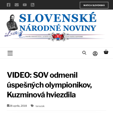
Skip
MATICA SLOVENSKÁ
to
content
Menu
VIDEO: SOV odmenil
úspešných olympionikov,
Kuzminová hviezdila
28 apríla, 2018
terazsk