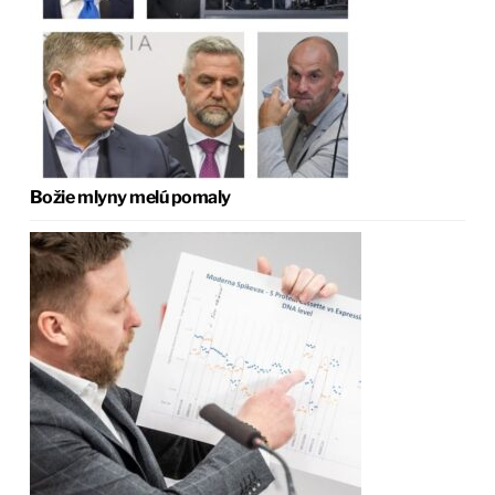
Božie mlyny melú pomaly