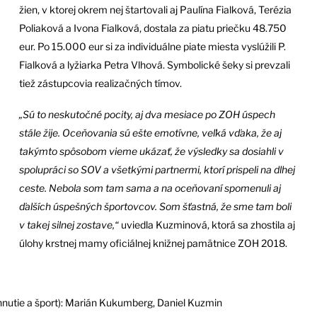
žien, v ktorej okrem nej štartovali aj Paulína Fialková, Terézia
Poliaková a Ivona Fialková, dostala za piatu priečku 48.750
eur. Po 15.000 eur si za individuálne piate miesta vyslúžili P.
Fialková a lyžiarka Petra Vlhová. Symbolické šeky si prevzali
tiež zástupcovia realizačných tímov.
„Sú to neskutočné pocity, aj dva mesiace po ZOH úspech
stále žije. Oceňovania sú ešte emotívne, veľká vďaka, že aj
takýmto spôsobom vieme ukázať, že výsledky sa dosiahli v
spolupráci so SOV a všetkými partnermi, ktorí prispeli na dlhej
ceste. Nebola som tam sama a na oceňovaní spomenuli aj
ďalších úspešných športovcov. Som šťastná, že sme tam boli
v takej silnej zostave,“
uviedla Kuzminová, ktorá sa zhostila aj
úlohy krstnej mamy oficiálnej knižnej pamätnice ZOH 2018.
hnutie a šport): Marián Kukumberg, Daniel Kuzmin