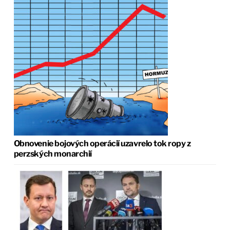
Obnovenie bojových operácií uzavrelo tok ropy z
perzských monarchií