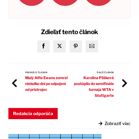
Zdieľať tento článok
PREDOŠLÝ ČLÁNOK
ĎALŠÍ ČLÁNOK
Malý Alfie Ewans zomrel
Karolína Plíšková
niekoľko dní po odpojení
postúpila do semifinále
od prístrojov
turnaja WTA v
Stuttgarte
Redakcia odporúča
Zobraziť viac