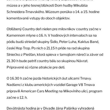
múzea a v jeho tesnej blízkosti Dom hudby Mikuláša
Schneidera-Trnavského. Múzeum ponúka o 14. a 15. hodine
komentované vstupy do oboch objektov.
Obľúbený Country deň nielen pre milovníkov country začne v
Kamennom mlyne o 16. h. V hodinových intervaloch sa na
pódiu budú striedať skupiny Šidlo, Peter Luha, Kaktus Band,
českí Hop Trop. Po nich o 21.15 h príde na rad skupina
Slniečko z Piešťan, ktorá spieva v tamojšom nárečí a záver od
21.30 h bude patriť country bálu so skupinou Návrat.
Pripravené sú rôzne atrakcie pre deti.
O 16.30 h začne jazda historických áut ulicami Trnavy.
Nadšenci z klubu amerických vozidiel Garage V8 Trnava
pripravili American Cars Meeting na Mikovíniho ulici, program
začne o 12. h.
Devätnásta hodina je v Divadle Jána Palárika vyhradená