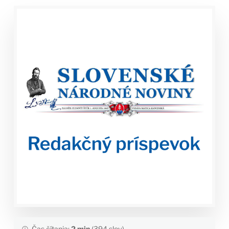
Čas čítania:
2 min
(394 slov)