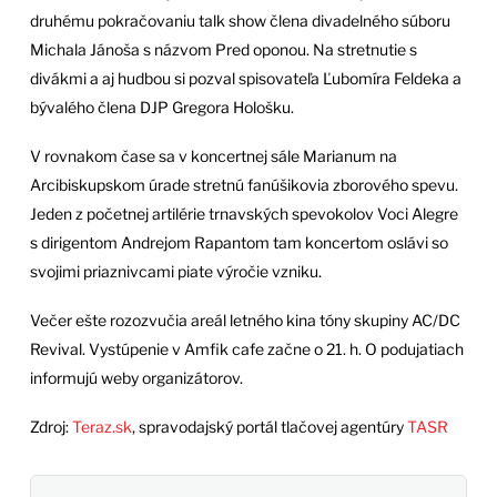
druhému pokračovaniu talk show člena divadelného súboru
Michala Jánoša s názvom Pred oponou. Na stretnutie s
divákmi a aj hudbou si pozval spisovateľa Ľubomíra Feldeka a
bývalého člena DJP Gregora Hološku.
V rovnakom čase sa v koncertnej sále Marianum na
Arcibiskupskom úrade stretnú fanúšikovia zborového spevu.
Jeden z početnej artilérie trnavských spevokolov Voci Alegre
s dirigentom Andrejom Rapantom tam koncertom oslávi so
svojimi priaznivcami piate výročie vzniku.
Večer ešte rozozvučia areál letného kina tóny skupiny AC/DC
Revival. Vystúpenie v Amfik cafe začne o 21. h. O podujatiach
informujú weby organizátorov.
Zdroj:
Teraz.sk
, spravodajský portál tlačovej agentúry
TASR