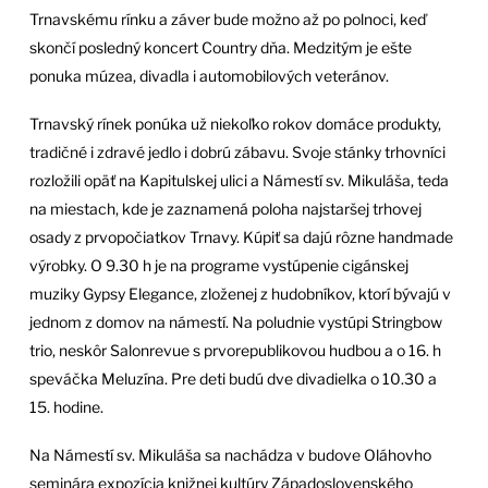
Trnavskému rínku a záver bude možno až po polnoci, keď
skončí posledný koncert Country dňa. Medzitým je ešte
ponuka múzea, divadla i automobilových veteránov.
Trnavský rínek ponúka už niekoľko rokov domáce produkty,
tradičné i zdravé jedlo i dobrú zábavu. Svoje stánky trhovníci
rozložili opäť na Kapitulskej ulici a Námestí sv. Mikuláša, teda
na miestach, kde je zaznamená poloha najstaršej trhovej
osady z prvopočiatkov Trnavy. Kúpiť sa dajú rôzne handmade
výrobky. O 9.30 h je na programe vystúpenie cigánskej
muziky Gypsy Elegance, zloženej z hudobníkov, ktorí bývajú v
jednom z domov na námestí. Na poludnie vystúpi Stringbow
trio, neskôr Salonrevue s prvorepublikovou hudbou a o 16. h
speváčka Meluzína. Pre deti budú dve divadielka o 10.30 a
15. hodine.
Na Námestí sv. Mikuláša sa nachádza v budove Oláhovho
seminára expozícia knižnej kultúry Západoslovenského