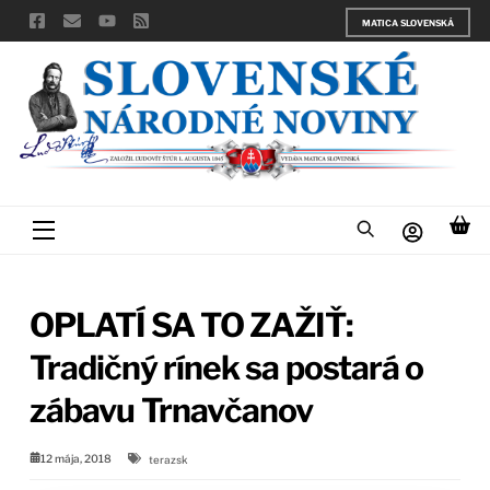
Skip
MATICA SLOVENSKÁ
to
content
Menu
OPLATÍ SA TO ZAŽIŤ:
Tradičný rínek sa postará o
zábavu Trnavčanov
12 mája, 2018
terazsk