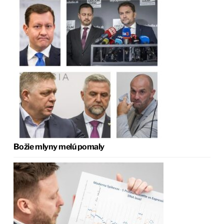
Božie mlyny melú pomaly