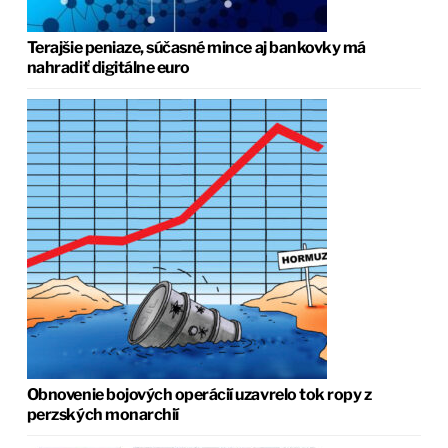
Terajšie peniaze, súčasné mince aj bankovky má
nahradiť digitálne euro
Obnovenie bojových operácií uzavrelo tok ropy z
perzských monarchií