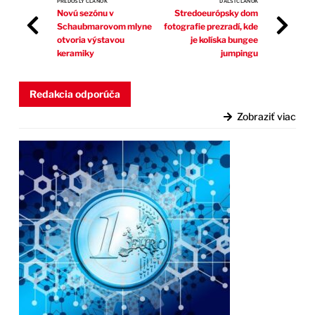
PREDOŠLÝ ČLÁNOK
ĎALŠÍ ČLÁNOK
Novú sezónu v
Stredoeurópsky dom
Schaubmarovom mlyne
fotografie prezradí, kde
otvoria výstavou
je kolíska bungee
keramiky
jumpingu
Redakcia odporúča
Zobraziť viac