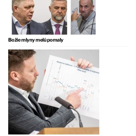
Božie mlyny melú pomaly