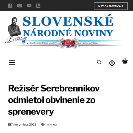
Skip
MATICA SLOVENSKÁ
to
content
Menu
Režisér Serebrennikov
odmietol obvinenie zo
sprenevery
7 novembra, 2018
terazsk