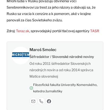
Mnohí ľudia v Rusku považujú obvinenia voči
Serebrennikovovi za trest za jeho názory a obávajú sa, že
Rusko sa vracia k cenzúre a k pomerom, aké v krajine
panovali za čias Sovietskeho zväzu.
Zdroj:
Teraz.sk
, spravodajský portál tlačovej agentúry
TASR
Maroš Smolec
Šéfredaktor / Slovenské národné noviny
Od roku 2011 šéfredaktor Slovenských
národných novín a od roku 2014 správca
Matice slovenskej
Filozofická fakulta Univerzity Komenského,
katedra žurnalistiky