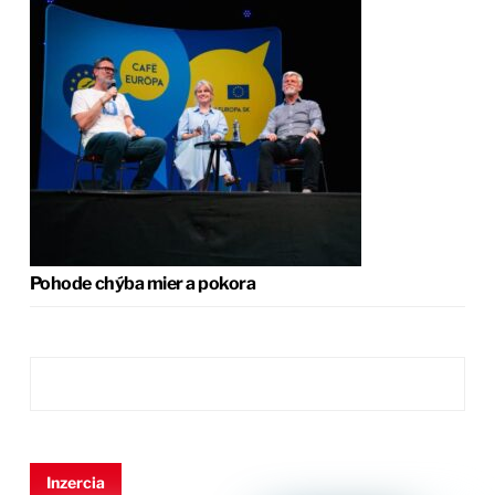
Pohode chýba mier a pokora
Inzercia