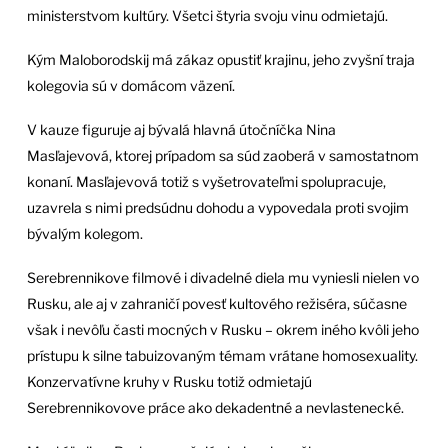
ministerstvom kultúry. Všetci štyria svoju vinu odmietajú.
Kým Maloborodskij má zákaz opustiť krajinu, jeho zvyšní traja
kolegovia sú v domácom väzení.
V kauze figuruje aj bývalá hlavná útočníčka Nina
Masľajevová, ktorej prípadom sa súd zaoberá v samostatnom
konaní. Masľajevová totiž s vyšetrovateľmi spolupracuje,
uzavrela s nimi predsúdnu dohodu a vypovedala proti svojim
bývalým kolegom.
Serebrennikove filmové i divadelné diela mu vyniesli nielen vo
Rusku, ale aj v zahraničí povesť kultového režiséra, súčasne
však i nevôľu časti mocných v Rusku – okrem iného kvôli jeho
prístupu k silne tabuizovaným témam vrátane homosexuality.
Konzervatívne kruhy v Rusku totiž odmietajú
Serebrennikovove práce ako dekadentné a nevlastenecké.