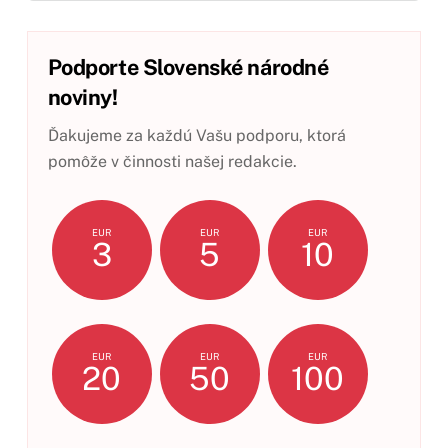
Podporte Slovenské národné
noviny!
Ďakujeme za každú Vašu podporu, ktorá
pomôže v činnosti našej redakcie.
EUR
EUR
EUR
3
5
10
EUR
EUR
EUR
20
50
100