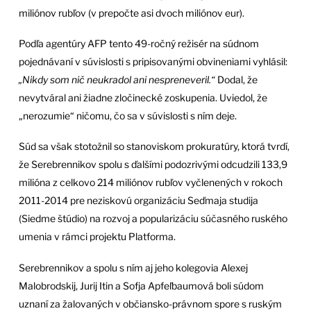
miliónov rubľov (v prepočte asi dvoch miliónov eur).
Podľa agentúry AFP tento 49-ročný režisér na súdnom
pojednávaní v súvislosti s pripisovanými obvineniami vyhlásil:
„Nikdy som nič neukradol ani nespreneveril.“
Dodal, že
nevytváral ani žiadne zločinecké zoskupenia. Uviedol, že
„nerozumie“ ničomu, čo sa v súvislosti s ním deje.
Súd sa však stotožnil so stanoviskom prokuratúry, ktorá tvrdí,
že Serebrennikov spolu s ďalšími podozrivými odcudzili 133,9
milióna z celkovo 214 miliónov rubľov vyčlenených v rokoch
2011-2014 pre neziskovú organizáciu Seďmaja studija
(Siedme štúdio) na rozvoj a popularizáciu súčasného ruského
umenia v rámci projektu Platforma.
Serebrennikov a spolu s ním aj jeho kolegovia Alexej
Malobrodskij, Jurij Itin a Sofja Apfeľbaumová boli súdom
uznaní za žalovaných v občiansko-právnom spore s ruským