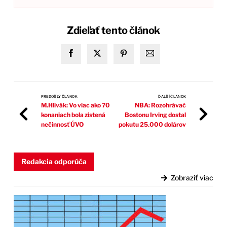
Zdieľať tento článok
PREDOŠLÝ ČLÁNOK
ĎALŠÍ ČLÁNOK
M.Hlivák: Vo viac ako 70
NBA: Rozohrávač
konaniach bola zistená
Bostonu Irving dostal
nečinnosť ÚVO
pokutu 25.000 dolárov
Redakcia odporúča
Zobraziť viac