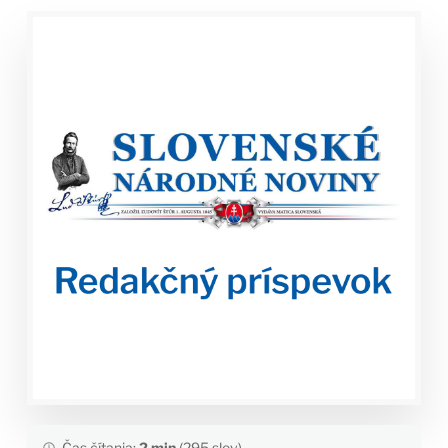
Čas čítania:
2 min
(295 slov)