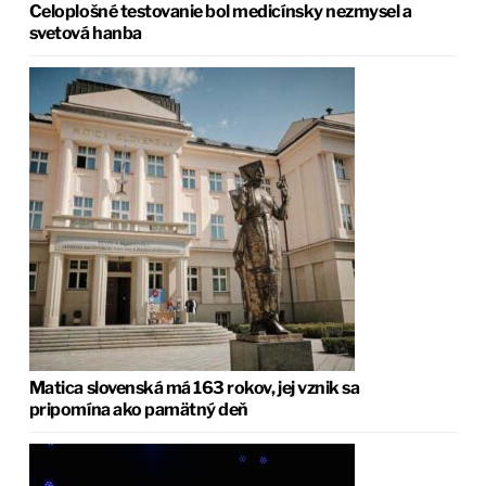
Celoplošné testovanie bol medicínsky nezmysel a
svetová hanba
Matica slovenská má 163 rokov, jej vznik sa
pripomína ako pamätný deň