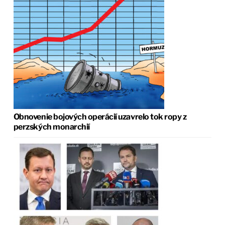
Obnovenie bojových operácií uzavrelo tok ropy z
perzských monarchií