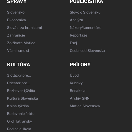
SPRÁVY
PUBLICISTIKA
Slovensko
Slovo o Slovensku
Ekonomika
Analýza
Slováci za hranicami
Názory/komentáre
Zahraničie
Reportáže
Zo života Matice
Esej
Všimli sme si
Osobnosti Slovenska
KULTÚRA
PRÍLOHY
3 otázky pre…
Úvod
Priestor pre…
Rubriky
Rozhovor týždňa
Redakcia
Kultúra Slovenska
Archív SNN
Kniha týždňa
Matica Slovenská
Budovanie štátu
Orol Tatranský
Rodina a škola