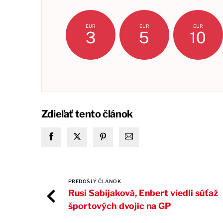
EUR
EUR
EUR
3
5
10
Zdieľať tento článok
PREDOŠLÝ ČLÁNOK
Rusi Sabijaková, Enbert viedli súťaž
športových dvojíc na GP