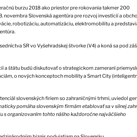
eračnú burzu 2018 ako priestor pre rokovania takmer 200
13. novembra Slovenská agentúra pre rozvoj investícií a obch
cie, robotizáciu, automatizáciu, elektromobilitu a predstavia
entúra.
edníctva SR vo Vyšehradskej štvorke (V4) a koná sa pod záš
ií a štátu budú diskutovať o strategickom zameraní priemyslu
ciám, o nových konceptoch mobility a Smart City (inteligent
enciál slovenských firiem so zahraničnými trhmi, uviedol ge
aticky pomáha slovenským firmám etablovať sa v silnej zahr
lu s organizovaním tohto nášho každoročne najväčšieho
edzinárodným biznis podujatiam na Slovensku.