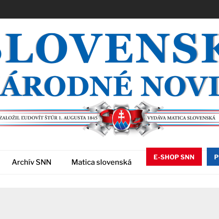
E-SHOP SNN
P
Archív SNN
Matica slovenská