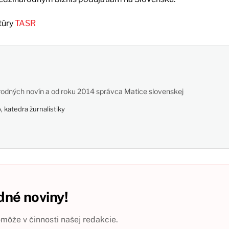
túry
TASR
odných novín a od roku 2014 správca Matice slovenskej
 katedra žurnalistiky
né noviny!
ôže v činnosti našej redakcie.