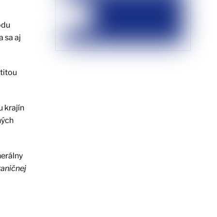
odu
 sa aj
titou
 krajín
ných
nerálny
aničnej