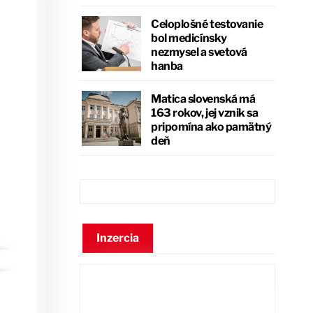
Celoplošné testovanie
bol medicínsky
nezmysel a svetová
hanba
Matica slovenská má
163 rokov, jej vznik sa
pripomína ako pamätný
deň
Inzercia