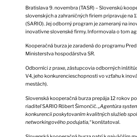
Bratislava 9. novembra (TASR) – Slovenskú koop
slovenských a zahraničných firiem pripravuje na 
(SARIO). Jej odborný program je zameraný na inová
inovatívne slovenské firmy. Informovala o tom ag
Kooperačná burza je zaradená do programu Preds
Ministerstva hospodárstva SR.
Odborníci z praxe, zástupcovia odborných inštitúc
V4, jeho konkurencieschopnosti vo vzťahu k inová
mestách).
Slovenská kooperačná burza prepája 12 rokov pot
riaditeľ SARIO Róbert Šimončič.
„Agentúra system
konkurencii poskytovaním kvalitných služieb spo
networkingového podujatia,“
konštatoval.
Slovenská kooperačná burza patrí k najväčším m