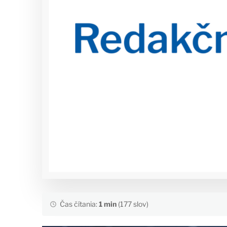
Čas čítania:
1 min
(177 slov)