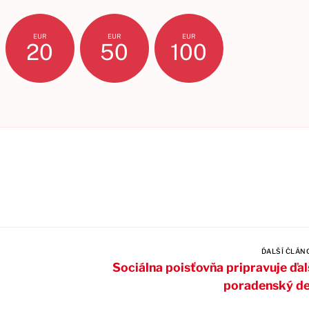
EUR
EUR
EUR
20
50
100
ĎALŠÍ ČLÁN
Sociálna poisťovňa pripravuje ďal
poradenský d