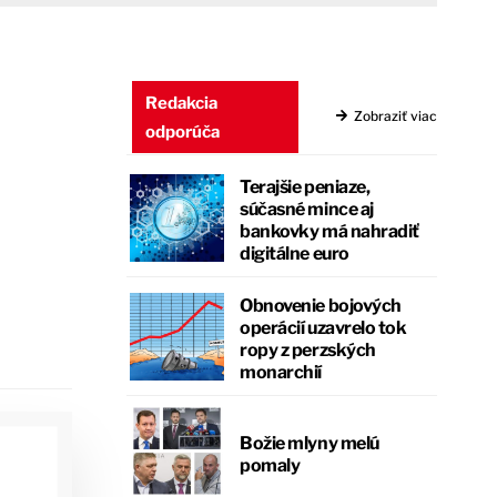
Redakcia
Zobraziť viac
odporúča
Terajšie peniaze,
súčasné mince aj
bankovky má nahradiť
digitálne euro
Obnovenie bojových
operácií uzavrelo tok
ropy z perzských
monarchií
Božie mlyny melú
pomaly