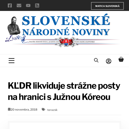
Skip
MATICA SLOVENSKÁ
to
content
Menu
KĽDR likviduje strážne posty
na hranici s Južnou Kóreou
20 novembra, 2018
terazsk