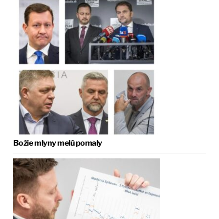
Božie mlyny melú pomaly