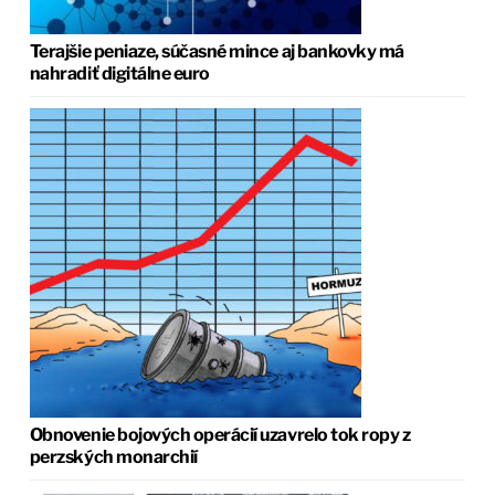
Terajšie peniaze, súčasné mince aj bankovky má
nahradiť digitálne euro
Obnovenie bojových operácií uzavrelo tok ropy z
perzských monarchií