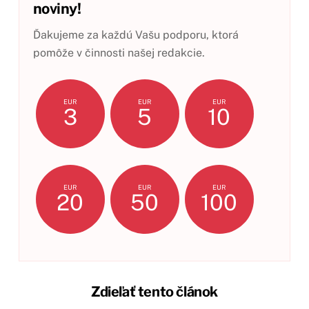
noviny!
Ďakujeme za každú Vašu podporu, ktorá
pomôže v činnosti našej redakcie.
EUR
EUR
EUR
3
5
10
EUR
EUR
EUR
20
50
100
Zdieľať tento článok