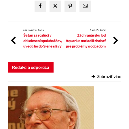
PREDOŠLÝ ČLÁNOK
ĎALŠÍ ČLÁNOK
Šatan sa rozlúči v
Záchranársku loď
obkolesení spoluhráčov,
Aquarius nariadili zhabať
uvedú ho do Siene slávy
pre problémy s odpadom
Redakcia odporúča
Zobraziť viac