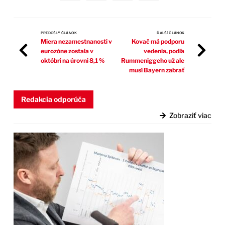
PREDOŠLÝ ČLÁNOK
ĎALŠÍ ČLÁNOK
Miera nezamestnanosti v
Kovač má podporu
eurozóne zostala v
vedenia, podľa
októbri na úrovni 8,1 %
Rummeniggeho už ale
musí Bayern zabrať
Redakcia odporúča
Zobraziť viac