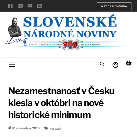
Skip
MATICA SLOVENSKÁ
to
content
Menu
Nezamestnanosť v Česku
klesla v októbri na nové
historické minimum
30 novembra, 2018
terazsk