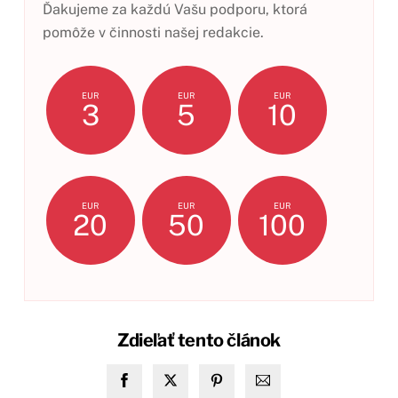
Ďakujeme za každú Vašu podporu, ktorá
pomôže v činnosti našej redakcie.
EUR
EUR
EUR
3
5
10
EUR
EUR
EUR
20
50
100
Zdieľať tento článok