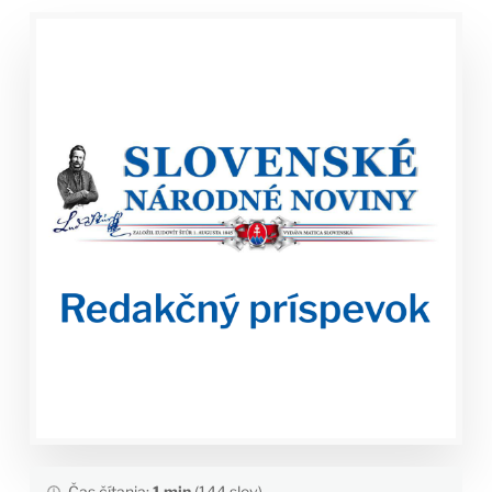
Čas čítania:
1 min
(144 slov)