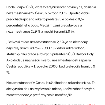
Podľa údajov ČSÚ, ktoré zverejnil server novinky.cz, dosiahla
nezamestnanosť v Česku v októbri 2,1 %. Oproti októbru
predchádzajúceho roka to predstavuje pokles o 0,5-
percentuálneho bodu. Medzi mužmi predstavovala
nezamestnanosť 1,9 % a medzi ženami 2,9 %.
„Celková miera nezamestnanosti 2,1 % je na historicky
najnižšej úrovni od roku 1993,“
uviedol riaditeľ odboru
štatistiky trhu práce a rovných príležitostí ČSÚ Dalibor Holý.
Ako dodal, s najvyššou mierou nezamestnanosti zápasila
Česká republika v 1. polroku 2000, keď prekročila hranicu 9
%.
Nezamestnanosť v Česku je už dlhodobo rekordne nízka. To
ale vytvára tlak na zvyšovanie miezd, keďže zohnať nových
zamestnancov je pre firmy stále náročnejšie.