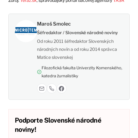
Zdroj:
Teraz.sk
, spravodajský portál tlačovej agentúry
TASR
Maroš Smolec
Šéfredaktor / Slovenské národné noviny
Od roku 2011 šéfredaktor Slovenských
národných novín a od roku 2014 správca
Matice slovenskej
Filozofická fakulta Univerzity Komenského,
katedra žurnalistiky
Podporte Slovenské národné
noviny!