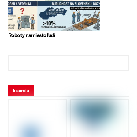
Roboty namiesto ľudí
Inzercia