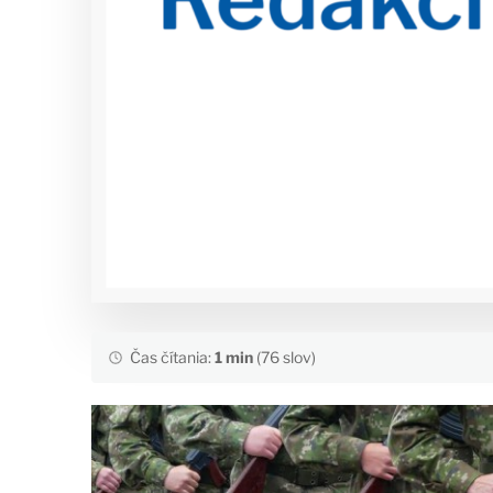
Čas čítania:
1 min
(76 slov)