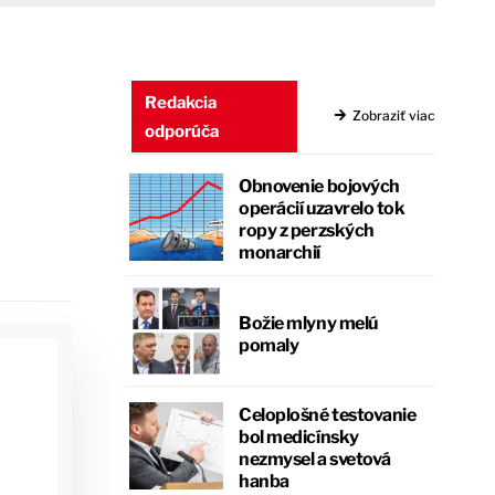
Redakcia
Zobraziť viac
odporúča
Obnovenie bojových
operácií uzavrelo tok
ropy z perzských
monarchií
Božie mlyny melú
pomaly
Celoplošné testovanie
bol medicínsky
nezmysel a svetová
hanba