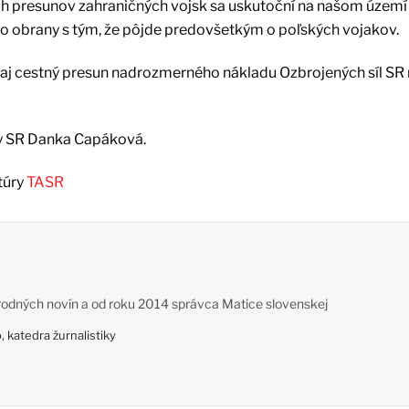
ých presunov zahraničných vojsk sa uskutoční na našom území 
vo obrany s tým, že pôjde predovšetkým o poľských vojakov.
 aj cestný presun nadrozmerného nákladu Ozbrojených síl SR 
y SR Danka Capáková.
túry
TASR
odných novín a od roku 2014 správca Matice slovenskej
 katedra žurnalistiky