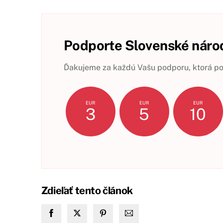
Podporte Slovenské národ
Ďakujeme za každú Vašu podporu, ktorá pom
EUR
EUR
EUR
3
5
10
Zdieľať tento článok