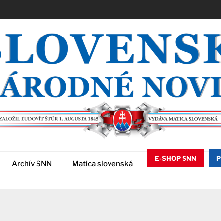
E-SHOP SNN
P
Archív SNN
Matica slovenská