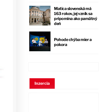
Matica slovenská má
163 rokov, jej vznik sa
pripomína ako pamätný
deň
Pohode chýba mier a
pokora
Inzercia