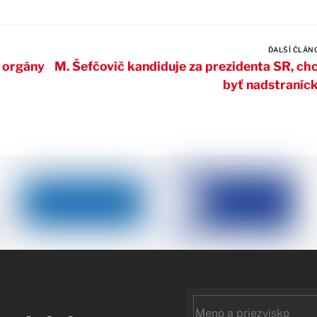
ĎALŠÍ ČLÁN
a orgány
M. Šefčovič kandiduje za prezidenta SR, ch
byť nadstraníc
First