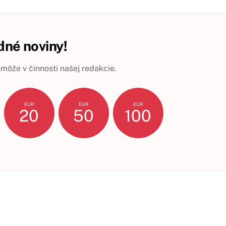
né noviny!
ôže v činnosti našej redakcie.
EUR
EUR
EUR
20
50
100