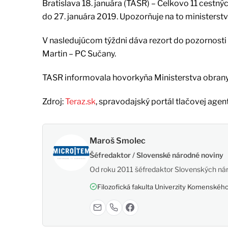
Bratislava 18. januára (TASR) – Celkovo 11 cestn
do 27. januára 2019. Upozorňuje na to ministerst
V nasledujúcom týždni dáva rezort do pozornosti
Martin – PC Sučany.
TASR informovala hovorkyňa Ministerstva obran
Zdroj:
Teraz.sk
, spravodajský portál tlačovej agen
Maroš Smolec
Šéfredaktor / Slovenské národné noviny
Od roku 2011 šéfredaktor Slovenských nár
Filozofická fakulta Univerzity Komenského,