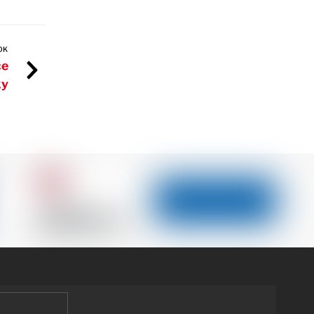
OK
ce
ky