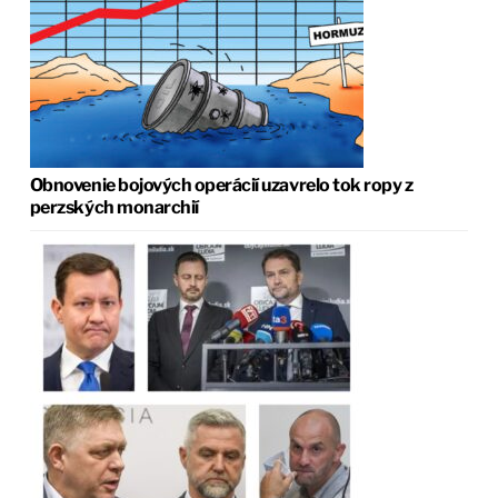
Obnovenie bojových operácií uzavrelo tok ropy z
perzských monarchií