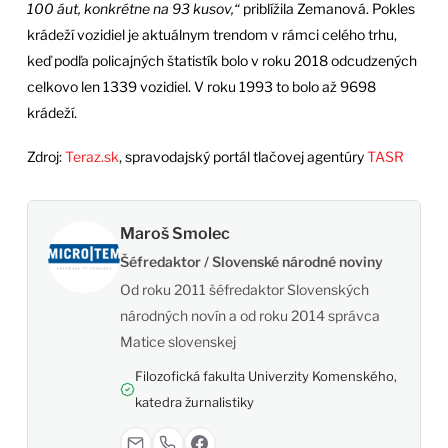
100 áut, konkrétne na 93 kusov,“
priblížila Zemanová. Pokles
krádeží vozidiel je aktuálnym trendom v rámci celého trhu,
keď podľa policajných štatistík bolo v roku 2018 odcudzených
celkovo len 1339 vozidiel. V roku 1993 to bolo až 9698
krádeží.
Zdroj:
Teraz.sk
, spravodajský portál tlačovej agentúry
TASR
Maroš Smolec
Šéfredaktor / Slovenské národné noviny
Od roku 2011 šéfredaktor Slovenských
národných novín a od roku 2014 správca
Matice slovenskej
Filozofická fakulta Univerzity Komenského,
katedra žurnalistiky