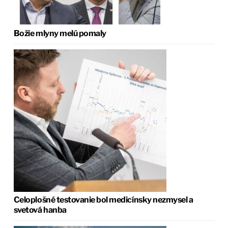
Božie mlyny melú pomaly
Celoplošné testovanie bol medicínsky nezmysel a
svetová hanba