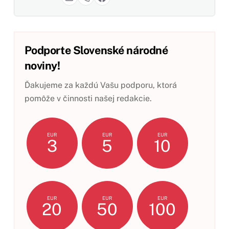
Podporte Slovenské národné
noviny!
Ďakujeme za každú Vašu podporu, ktorá
pomôže v činnosti našej redakcie.
EUR
EUR
EUR
3
5
10
EUR
EUR
EUR
20
50
100