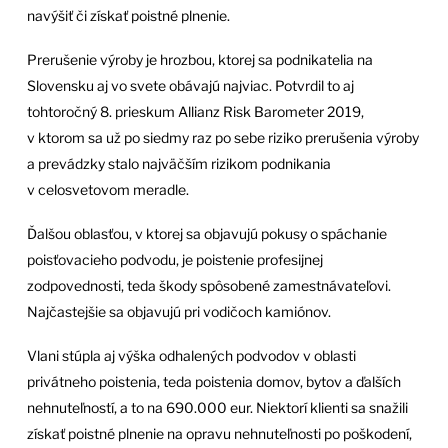
navýšiť či získať poistné plnenie.
Prerušenie výroby je hrozbou, ktorej sa podnikatelia na
Slovensku aj vo svete obávajú najviac. Potvrdil to aj
tohtoročný 8. prieskum Allianz Risk Barometer 2019,
v ktorom sa už po siedmy raz po sebe riziko prerušenia výroby
a prevádzky stalo najväčším rizikom podnikania
v celosvetovom meradle.
Ďalšou oblasťou, v ktorej sa objavujú pokusy o spáchanie
poisťovacieho podvodu, je poistenie profesijnej
zodpovednosti, teda škody spôsobené zamestnávateľovi.
Najčastejšie sa objavujú pri vodičoch kamiónov.
Vlani stúpla aj výška odhalených podvodov v oblasti
privátneho poistenia, teda poistenia domov, bytov a ďalších
nehnuteľností, a to na 690.000 eur. Niektorí klienti sa snažili
získať poistné plnenie na opravu nehnuteľnosti po poškodení,