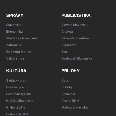
SPRÁVY
PUBLICISTIKA
Slovensko
Slovo o Slovensku
Ekonomika
Analýza
Slováci za hranicami
Názory/komentáre
Zahraničie
Reportáže
Zo života Matice
Esej
Všimli sme si
Osobnosti Slovenska
KULTÚRA
PRÍLOHY
3 otázky pre…
Úvod
Priestor pre…
Rubriky
Rozhovor týždňa
Redakcia
Kultúra Slovenska
Archív SNN
Kniha týždňa
Matica Slovenská
Budovanie štátu