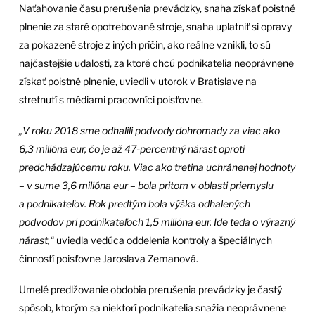
Naťahovanie času prerušenia prevádzky, snaha získať poistné
plnenie za staré opotrebované stroje, snaha uplatniť si opravy
za pokazené stroje z iných príčin, ako reálne vznikli, to sú
najčastejšie udalosti, za ktoré chcú podnikatelia neoprávnene
získať poistné plnenie, uviedli v utorok v Bratislave na
stretnutí s médiami pracovníci poisťovne.
„V roku 2018 sme odhalili podvody dohromady za viac ako
6,3 milióna eur, čo je až 47-percentný nárast oproti
predchádzajúcemu roku. Viac ako tretina uchránenej hodnoty
– v sume 3,6 milióna eur – bola pritom v oblasti priemyslu
a podnikateľov. Rok predtým bola výška odhalených
podvodov pri podnikateľoch 1,5 milióna eur. Ide teda o výrazný
nárast,“
uviedla vedúca oddelenia kontroly a špeciálnych
činností poisťovne Jaroslava Zemanová.
Umelé predlžovanie obdobia prerušenia prevádzky je častý
spôsob, ktorým sa niektorí podnikatelia snažia neoprávnene