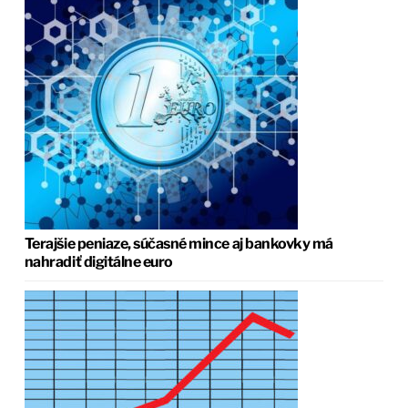
Terajšie peniaze, súčasné mince aj bankovky má
nahradiť digitálne euro