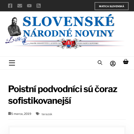
Skip
MATICA SLOVENSKÁ
to
content
Menu
Poistní podvodníci sú čoraz
sofistikovanejší
5 marca, 2019
terazsk