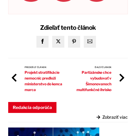
Zdieľať tento článok
PREDOŠLÝ ČLÁNOK
ĎALŠÍ ČLÁNOK
Projekt stratifikácie
Partizánske chce
nemocníc predloží
vybudovať v
ministerstvo do konca
Šimonovanoch
marca
multifunkčné ihrisko
Redakcia odporúča
Zobraziť viac