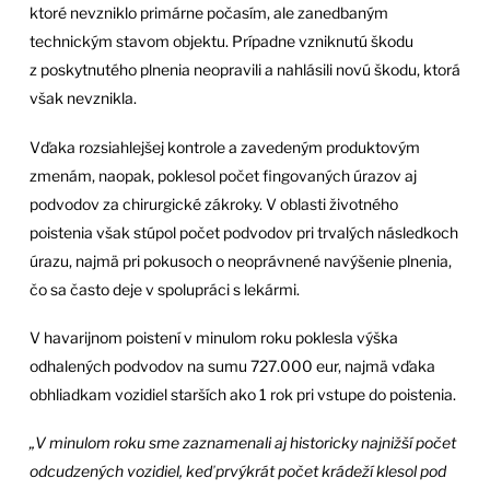
ktoré nevzniklo primárne počasím, ale zanedbaným
technickým stavom objektu. Prípadne vzniknutú škodu
z poskytnutého plnenia neopravili a nahlásili novú škodu, ktorá
však nevznikla.
Vďaka rozsiahlejšej kontrole a zavedeným produktovým
zmenám, naopak, poklesol počet fingovaných úrazov aj
podvodov za chirurgické zákroky. V oblasti životného
poistenia však stúpol počet podvodov pri trvalých následkoch
úrazu, najmä pri pokusoch o neoprávnené navýšenie plnenia,
čo sa často deje v spolupráci s lekármi.
V havarijnom poistení v minulom roku poklesla výška
odhalených podvodov na sumu 727.000 eur, najmä vďaka
obhliadkam vozidiel starších ako 1 rok pri vstupe do poistenia.
„V minulom roku sme zaznamenali aj historicky najnižší počet
odcudzených vozidiel, keď prvýkrát počet krádeží klesol pod