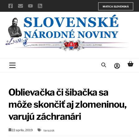
Skip
MATICA SLOVENSKÁ
to
content
Menu
Oblievačka či šibačka sa
môže skončiť aj zlomeninou,
varujú záchranári
22 apríla, 2019
terazsk