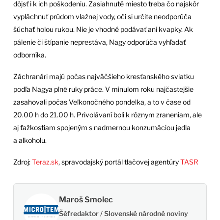
dôjsť i k ich poškodeniu. Zasiahnuté miesto treba čo najskôr
vypláchnuť prúdom vlažnej vody, oči si určite neodporúča
šúchať holou rukou. Nie je vhodné podávať ani kvapky. Ak
pálenie či štípanie neprestáva, Nagy odporúča vyhľadať
odborníka.
Záchranári majú počas najväčšieho kresťanského sviatku
podľa Nagya plné ruky práce. V minulom roku najčastejšie
zasahovali počas Veľkonočného pondelka, a to v čase od
20.00 h do 21.00 h. Privolávaní boli k rôznym zraneniam, ale
aj ťažkostiam spojeným s nadmernou konzumáciou jedla
a alkoholu.
Zdroj:
Teraz.sk
, spravodajský portál tlačovej agentúry
TASR
Maroš Smolec
Šéfredaktor / Slovenské národné noviny