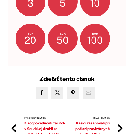
3
5
10
EUR
EUR
EUR
20
50
100
Zdieľať tento článok
PREDOŠLÝ ČLÁNOK
ĎALŠÍ ČLÁNOK
K zodpovednosti za útok
Hasiči zasahovali pri
v Saudskej Arábii sa
požiari provizórnych