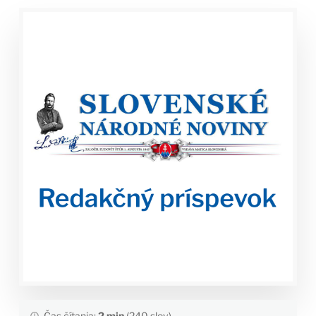
Čas čítania:
2 min
(240 slov)