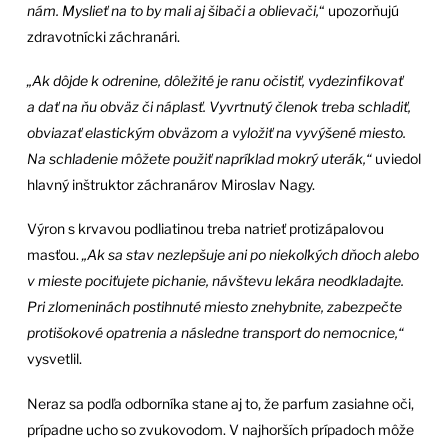
nám. Myslieť na to by mali aj šibači a oblievači,
“ upozorňujú
zdravotnícki záchranári.
„Ak dôjde k odrenine, dôležité je ranu očistiť, vydezinfikovať
a dať na ňu obväz či náplasť. Vyvrtnutý členok treba schladiť,
obviazať elastickým obväzom a vyložiť na vyvýšené miesto.
Na schladenie môžete použiť napríklad mokrý uterák,“
uviedol
hlavný inštruktor záchranárov Miroslav Nagy.
Výron s krvavou podliatinou treba natrieť protizápalovou
masťou.
„Ak sa stav nezlepšuje ani po niekoľkých dňoch alebo
v mieste pociťujete pichanie, návštevu lekára neodkladajte.
Pri zlomeninách postihnuté miesto znehybnite, zabezpečte
protišokové opatrenia a následne transport do nemocnice,“
vysvetlil.
Neraz sa podľa odborníka stane aj to, že parfum zasiahne oči,
prípadne ucho so zvukovodom. V najhorších prípadoch môže