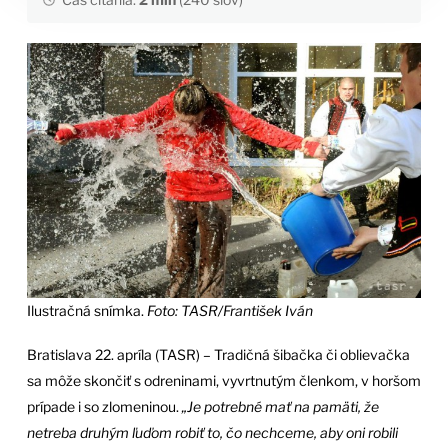
Ilustračná snímka.
Foto: TASR/František Iván
Bratislava 22. apríla (TASR) – Tradičná šibačka či oblievačka
sa môže skončiť s odreninami, vyvrtnutým členkom, v horšom
prípade i so zlomeninou.
„Je potrebné mať na pamäti, že
netreba druhým ľuďom robiť to, čo nechceme, aby oni robili