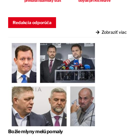
prihlásil Islamský štát
obydlí pri Richnave
Redakcia odporúča
Zobraziť viac
Božie mlyny melú pomaly