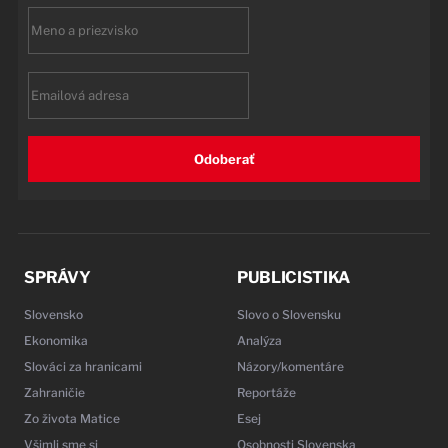
First
name
Email
Odoberať
SPRÁVY
PUBLICISTIKA
Slovensko
Slovo o Slovensku
Ekonomika
Analýza
Slováci za hranicami
Názory/komentáre
Zahraničie
Reportáže
Zo života Matice
Esej
Všimli sme si
Osobnosti Slovenska