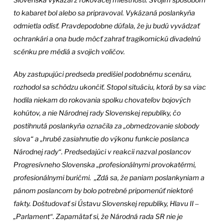
to kabaret bol alebo sa pripravoval. Vykázaná poslankyňa
odmietla odísť. Pravdepodobne dúfala, že ju budú vyvádzať
ochrankári a ona bude môcť zahrať tragikomickú divadelnú
scénku pre médiá a svojich voličov.
Aby zastupujúci predseda predišiel podobnému scenáru,
rozhodol sa schôdzu ukončiť. Stopol situáciu, ktorá by sa viac
hodila niekam do rokovania spolku chovateľov bojových
kohútov, a nie Národnej rady Slovenskej republiky, čo
postihnutá poslankyňa označila za „obmedzovanie slobody
slova“ a „hrubé zasiahnutie do výkonu funkcie poslanca
Národnej rady“. Predsedajúci v reakcii nazval poslancov
Progresívneho Slovenska „profesionálnymi provokatérmi,
profesionálnymi buričmi. „Zdá sa, že paniam poslankyniam a
pánom poslancom by bolo potrebné pripomenúť niektoré
fakty. Doštudovať si Ústavu Slovenskej republiky, Hlavu II
‒
„Parlament“. Zapamätať si, že Národná rada SR nie je