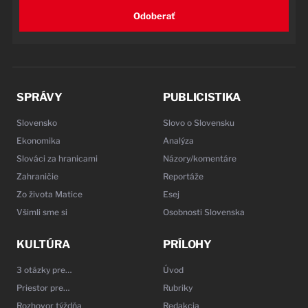
Odoberať
SPRÁVY
PUBLICISTIKA
Slovensko
Slovo o Slovensku
Ekonomika
Analýza
Slováci za hranicami
Názory/komentáre
Zahraničie
Reportáže
Zo života Matice
Esej
Všimli sme si
Osobnosti Slovenska
KULTÚRA
PRÍLOHY
3 otázky pre…
Úvod
Priestor pre…
Rubriky
Rozhovor týždňa
Redakcia