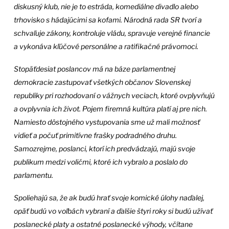
diskusný klub, nie je to estráda, komediálne divadlo alebo
trhovisko s hádajúcimi sa kofami. Národná rada SR tvorí a
schvaľuje zákony, kontroluje vládu, spravuje verejné financie
a vykonáva kľúčové personálne a ratifikačné právomoci.
Stopäťdesiat poslancov má na báze parlamentnej
demokracie zastupovať všetkých občanov Slovenskej
republiky pri rozhodovaní o vážnych veciach, ktoré ovplyvňujú
a ovplyvnia ich život. Pojem firemná kultúra platí aj pre nich.
Namiesto dôstojného vystupovania sme už mali možnosť
vidieť a počuť primitívne frašky podradného druhu.
Samozrejme, poslanci, ktorí ich predvádzajú, majú svoje
publikum medzi voličmi, ktoré ich vybralo a poslalo do
parlamentu.
Spoliehajú sa, že ak budú hrať svoje komické úlohy naďalej,
opäť budú vo voľbách vybraní a ďalšie štyri roky si budú užívať
poslanecké platy a ostatné poslanecké výhody, včítane