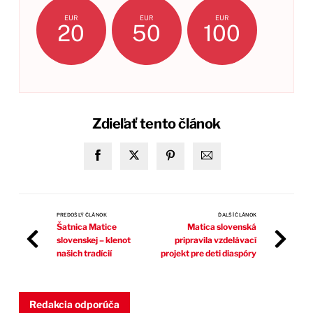
EUR
EUR
EUR
20
50
100
Zdieľať tento článok
PREDOŠLÝ ČLÁNOK
ĎALŠÍ ČLÁNOK
Šatnica Matice
Matica slovenská
slovenskej – klenot
pripravila vzdelávací
našich tradícií
projekt pre deti diaspóry
Redakcia odporúča