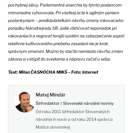
pochybnej slávy. Parlamentná anarchia by týmto poslancom
mimoriadne vyhovovala. Pri všetkej úcte k agilným paniam
poslankyniam – predkladateľkám návrhu zmeny rokovacieho
poriadku Národnejrady SR, úsilie zľahčovať neporiadok pri
rokovaniach a negovať terajší systém na zabezpečenie aspoň
relatívne kultivovaného priebehu zasadaní nie je krok
správnym smerom. Možno by stačilo namiesto návrhu zmien
zákona si vstúpiť do svedomia a nápravu začať u seba.
Text: Milan ČASNOCHA MIKŠ – Foto: Internet
Matej Mindár
Šéfredaktor / Slovenské národné noviny
Od roku 2011 šéfredaktor Slovenských
národných novín a od roku 2014 správca
Matice slovenskej