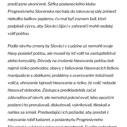
predčasne ukončené. Šéfka poslaneckého klubu
Progresívneho Slovenska nechala do rokovacej sály priniesť
niekoľko balíkov papierov, čo mal byť zoznam ľudí, ktorí
podpísali výzvu, aby Slováci žijúci v zahraničí mohli naďalej
voliť poštou.
Podľa návrhu zmeny by Slováci v cudzine už nemohli svoje
hlasy posielať poštou, ale museli by ísť voliť na zastupiteľstvá
alebo konzuláty. Dôvody na zrušenie hlasovania poštou boli
najmä riziko podvodov, obavy z falšovania hlasovacích lístkov,
manipulácie s obálkami, problémy s overovaním totožnosti
voliča, ohrozenie tajnosti hlasovania a riziko, že volič nebude
hlasovať slobodne. Zástupca predkladateľa začal
zdôvodňovať návrh, ale nemohol pokračovať, lebo opoziční
poslanci ho prerušovali, diskutovali, vykrikovali, tlieskali a
nahlas sa smiali. Predsedajúci ich požiadal, aby prestali z
rokovania robiť kabaret, a poslankyňu Progresívneho
Slovenska vykázal z rokovacej miestnosti. Svojím spôsobom