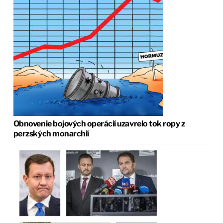
Obnovenie bojových operácií uzavrelo tok ropy z
perzských monarchií