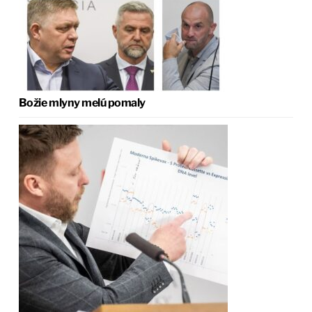
Božie mlyny melú pomaly