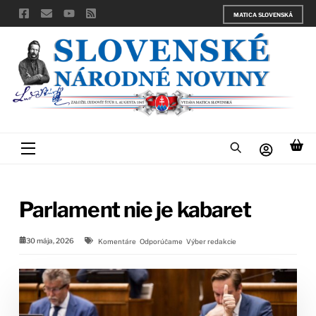
Skip
MATICA SLOVENSKÁ
to
content
Menu
Parlament nie je kabaret
30 mája, 2026
Komentáre
Odporúčame
Výber redakcie