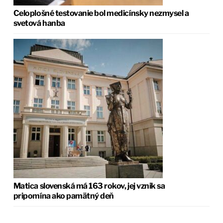
Celoplošné testovanie bol medicínsky nezmysel a
svetová hanba
Matica slovenská má 163 rokov, jej vznik sa
pripomína ako pamätný deň