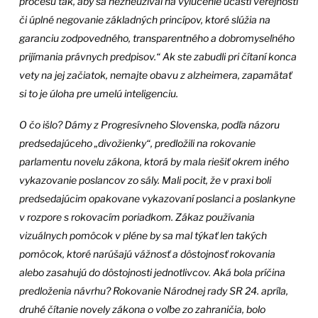
procesu tak, aby sa nezneužíval na vylúčenie účasti verejnosti
či úplné negovanie základných princípov, ktoré slúžia na
garanciu zodpovedného, transparentného a dobromyseľného
prijímania právnych predpisov.“ Ak ste zabudli pri čítaní konca
vety na jej začiatok, nemajte obavu z alzheimera, zapamätať
si to je úloha pre umelú inteligenciu.
O čo išlo? Dámy z Progresívneho Slovenska, podľa názoru
predsedajúceho „divožienky“, predložili na rokovanie
parlamentu novelu zákona, ktorá by mala riešiť okrem iného
vykazovanie poslancov zo sály. Mali pocit, že v praxi boli
predsedajúcim opakovane vykazovaní poslanci a poslankyne
v rozpore s rokovacím poriadkom. Zákaz používania
vizuálnych pomôcok v pléne by sa mal týkať len takých
pomôcok, ktoré narúšajú vážnosť a dôstojnosť rokovania
alebo zasahujú do dôstojnosti jednotlivcov. Aká bola príčina
predloženia návrhu? Rokovanie Národnej rady SR 24. apríla,
druhé čítanie novely zákona o voľbe zo zahraničia, bolo