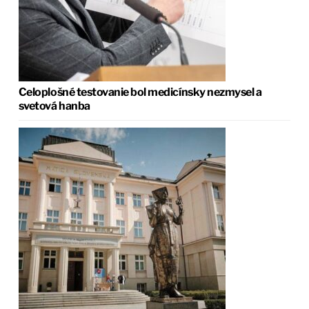
Celoplošné testovanie bol medicínsky nezmysel a
svetová hanba