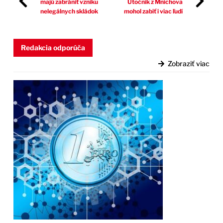
majú zabrániť vzniku
Útočník z Mníchova
nelegálnych skládok
mohol zabiť i viac ľudí
Redakcia odporúča
Zobraziť viac