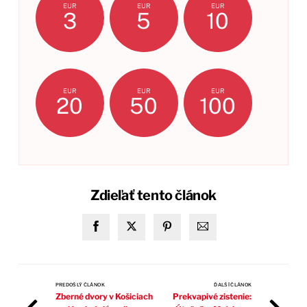
EUR
EUR
EUR
3
5
10
EUR
EUR
EUR
20
50
100
Zdieľať tento článok
PREDOŠLÝ ČLÁNOK
ĎALŠÍ ČLÁNOK
Zberné dvory v Košiciach
Prekvapivé zistenie: