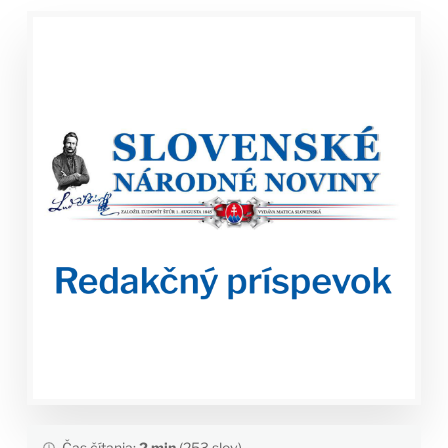
Čas čítania:
2 min
(253 slov)