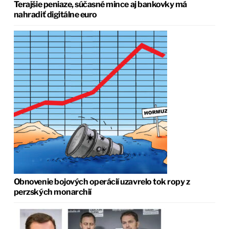
Terajšie peniaze, súčasné mince aj bankovky má
nahradiť digitálne euro
Obnovenie bojových operácií uzavrelo tok ropy z
perzských monarchií