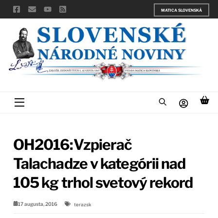
Skip
MATICA SLOVENSKÁ
to
content
Menu
OH2016:Vzpierač
Talachadze v kategórii nad
105 kg trhol svetový rekord
17 augusta, 2016
terazsk