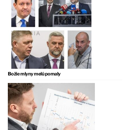
Božie mlyny melú pomaly