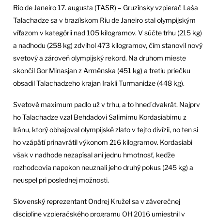
Rio de Janeiro 17. augusta (TASR) – Gruzínsky vzpierač Laša
Talachadze sa v brazílskom Riu de Janeiro stal olympijským
víťazom v kategórii nad 105 kilogramov. V súčte trhu (215 kg)
a nadhodu (258 kg) zdvihol 473 kilogramov, čím stanovil nový
svetový a zároveň olympijský rekord. Na druhom mieste
skončil Gor Minasjan z Arménska (451 kg) a tretiu priečku
obsadil Talachadzeho krajan Irakli Turmanidze (448 kg).
Svetové maximum padlo už v trhu, a to hneď dvakrát. Najprv
ho Talachadze vzal Behdadovi Salimimu Kordasiabimu z
Iránu, ktorý obhajoval olympijské zlato v tejto divízii, no ten si
ho vzápätí prinavrátil výkonom 216 kilogramov. Kordasiabi
však v nadhode nezapísal ani jednu hmotnosť, keďže
rozhodcovia napokon neuznali jeho druhý pokus (245 kg) a
neuspel pri poslednej možnosti.
Slovenský reprezentant Ondrej Kružel sa v záverečnej
disciplíne vzpieračského programu OH 2016 umiestnil v