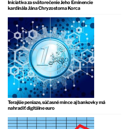
Iniciatíva za svätorečenie Jeho Eminencie
kardinála Jána Chryzostoma Korca
Terajšie peniaze, súčasné mince aj bankovky má
nahradiť digitálne euro