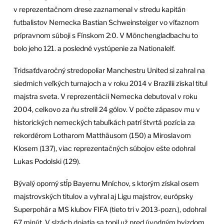
v reprezentačnom drese zaznamenal v stredu kapitán
futbalistov Nemecka Bastian Schweinsteiger vo víťaznom
prípravnom súboji s Fínskom 2:0. V Mönchengladbachu to
bolo jeho 121. a posledné vystúpenie za Nationalelf.
Tridsaťdvaročný stredopoliar Manchestru United si zahral na
siedmich veľkých turnajoch a v roku 2014 v Brazílii získal titul
majstra sveta. V reprezentácii Nemecka debutoval v roku
2004, celkovo za ňu strelil 24 gólov. V počte zápasov mu v
historických nemeckých tabuľkách patrí štvrtá pozícia za
rekordérom Lotharom Matthäusom (150) a Miroslavom
Klosem (137), viac reprezentačných súbojov ešte odohral
Lukas Podolski (129).
Bývalý oporný stĺp Bayernu Mníchov, s ktorým získal osem
majstrovských titulov a vyhral aj Ligu majstrov, európsky
Superpohár a MS klubov FIFA (tieto tri v 2013-pozn.), odohral
67 minút. V slzách dojatia sa topil už pred úvodným hvizdom,