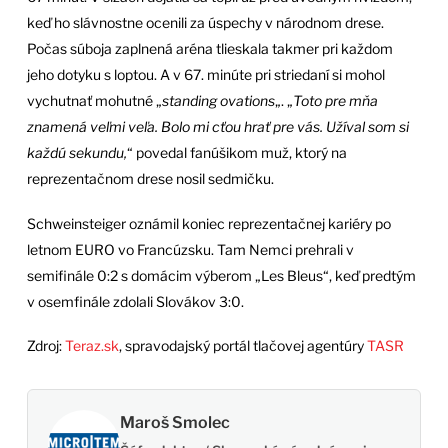
keď ho slávnostne ocenili za úspechy v národnom drese.
Počas súboja zaplnená aréna tlieskala takmer pri každom
jeho dotyku s loptou. A v 67. minúte pri striedaní si mohol
vychutnať mohutné „
standing ovations
„. „
Toto pre mňa
znamená veľmi veľa. Bolo mi cťou hrať pre vás. Užíval som si
každú sekundu,
“ povedal fanúšikom muž, ktorý na
reprezentačnom drese nosil sedmičku.
Schweinsteiger oznámil koniec reprezentačnej kariéry po
letnom EURO vo Francúzsku. Tam Nemci prehrali v
semifinále 0:2 s domácim výberom „Les Bleus“, keď predtým
v osemfinále zdolali Slovákov 3:0.
Zdroj:
Teraz.sk
, spravodajský portál tlačovej agentúry
TASR
Maroš Smolec