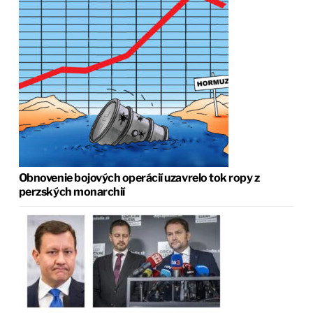
Obnovenie bojových operácií uzavrelo tok ropy z
perzských monarchií