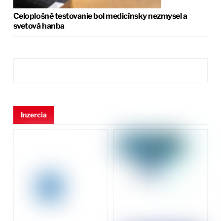
Celoplošné testovanie bol medicínsky nezmysel a
svetová hanba
Inzercia