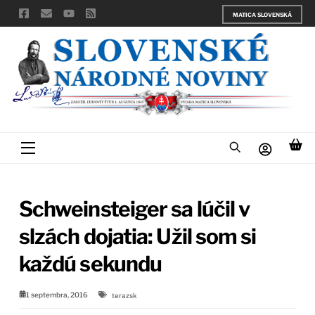
Skip
MATICA SLOVENSKÁ
to
content
Menu
Schweinsteiger sa lúčil v
slzách dojatia: Užil som si
každú sekundu
1 septembra, 2016
terazsk