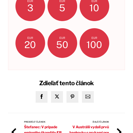
EUR
EUR
EUR
3
5
10
EUR
EUR
EUR
20
50
100
Zdieľať tento článok
PREDOŠLÝ ČLÁNOK
ĎALŠÍ ČLÁNOK
Štefanec: V prípade
V Austrálii vydali prvú
emisného škandálu EP
bankovku s prvkami pre