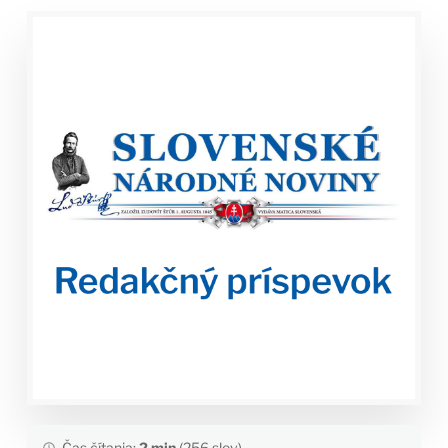
Čas čítania:
2 min
(256 slov)