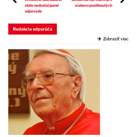
stále nedostal jasné
zrakovo postihnutých
odpovede
Redakcia odporúča
Zobraziť viac