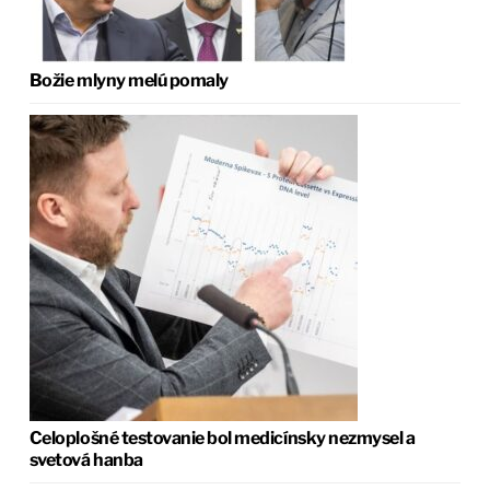
Božie mlyny melú pomaly
Celoplošné testovanie bol medicínsky nezmysel a
svetová hanba