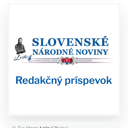
Čas čítania:
1 min
(129 slov)