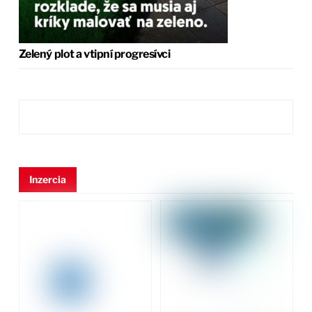
Zelený plot a vtipní progresívci
Inzercia