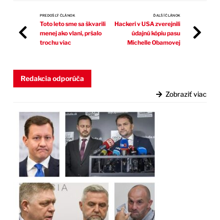
PREDOŠLÝ ČLÁNOK
ĎALŠÍ ČLÁNOK
Toto leto sme sa škvarili
Hackeri v USA zverejnili
menej ako vlani, pršalo
údajnú kópiu pasu
trochu viac
Michelle Obamovej
Redakcia odporúča
Zobraziť viac