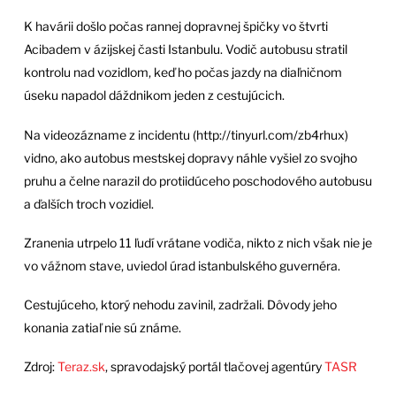
K havárii došlo počas rannej dopravnej špičky vo štvrti
Acibadem v ázijskej časti Istanbulu. Vodič autobusu stratil
kontrolu nad vozidlom, keď ho počas jazdy na diaľničnom
úseku napadol dáždnikom jeden z cestujúcich.
Na videozázname z incidentu (http://tinyurl.com/zb4rhux)
vidno, ako autobus mestskej dopravy náhle vyšiel zo svojho
pruhu a čelne narazil do protiidúceho poschodového autobusu
a ďalších troch vozidiel.
Zranenia utrpelo 11 ľudí vrátane vodiča, nikto z nich však nie je
vo vážnom stave, uviedol úrad istanbulského guvernéra.
Cestujúceho, ktorý nehodu zavinil, zadržali. Dôvody jeho
konania zatiaľ nie sú známe.
Zdroj:
Teraz.sk
, spravodajský portál tlačovej agentúry
TASR