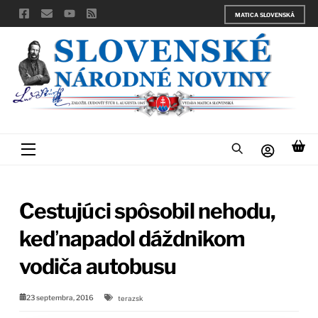
Skip
MATICA SLOVENSKÁ
to
content
Menu
Cestujúci spôsobil nehodu,
keď napadol dáždnikom
vodiča autobusu
23 septembra, 2016
terazsk