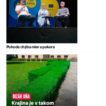
Pohode chýba mier a pokora