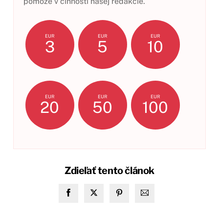
pomôže v činnosti našej redakcie.
EUR
EUR
EUR
3
5
10
EUR
EUR
EUR
20
50
100
Zdieľať tento článok