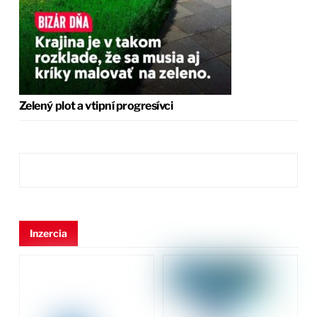
Zelený plot a vtipní progresívci
Inzercia