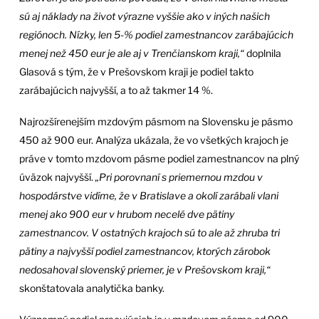
sú aj náklady na život výrazne vyššie ako v iných našich
regiónoch. Nízky, len 5-% podiel zamestnancov zarábajúcich
menej než 450 eur je ale aj v Trenčianskom kraji,“
doplnila
Glasová s tým, že v Prešovskom kraji je podiel takto
zarábajúcich najvyšší, a to až takmer 14 %.
Najrozšírenejším mzdovým pásmom na Slovensku je pásmo
450 až 900 eur. Analýza ukázala, že vo všetkých krajoch je
práve v tomto mzdovom pásme podiel zamestnancov na plný
úväzok najvyšší.
„Pri porovnaní s priemernou mzdou v
hospodárstve vidíme, že v Bratislave a okolí zarábali vlani
menej ako 900 eur v hrubom necelé dve pätiny
zamestnancov. V ostatných krajoch sú to ale až zhruba tri
pätiny a najvyšší podiel zamestnancov, ktorých zárobok
nedosahoval slovenský priemer, je v Prešovskom kraji,“
skonštatovala analytička banky.