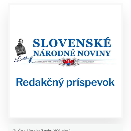
Čas čítania:
3 min
(491 slov)