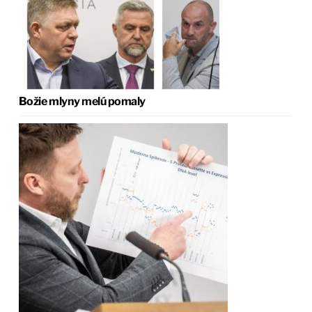
Božie mlyny melú pomaly