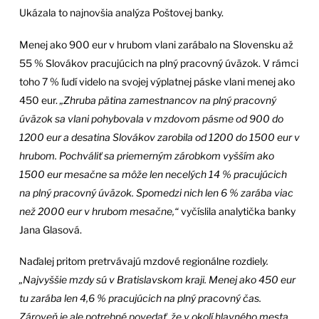
Ukázala to najnovšia analýza Poštovej banky.
Menej ako 900 eur v hrubom vlani zarábalo na Slovensku až
55 % Slovákov pracujúcich na plný pracovný úväzok. V rámci
toho 7 % ľudí videlo na svojej výplatnej páske vlani menej ako
450 eur.
„Zhruba pätina zamestnancov na plný pracovný
úväzok sa vlani pohybovala v mzdovom pásme od 900 do
1200 eur a desatina Slovákov zarobila od 1200 do 1500 eur v
hrubom. Pochváliť sa priemerným zárobkom vyšším ako
1500 eur mesačne sa môže len necelých 14 % pracujúcich
na plný pracovný úväzok. Spomedzi nich len 6 % zarába viac
než 2000 eur v hrubom mesačne,“
vyčíslila analytička banky
Jana Glasová.
Naďalej pritom pretrvávajú mzdové regionálne rozdiel
y.
„Najvyššie mzdy sú v Bratislavskom kraji. Menej ako 450 eur
tu zarába len 4,6 % pracujúcich na plný pracovný čas.
Zároveň je ale potrebné povedať, že v okolí hlavného mesta