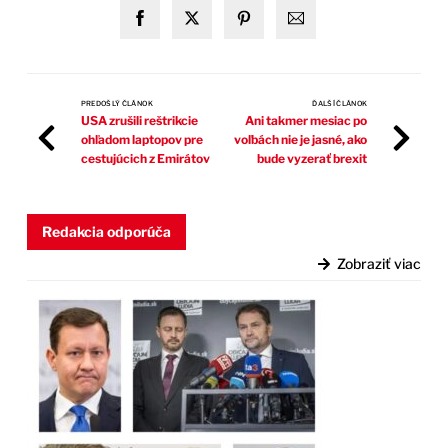
PREDOŠLÝ ČLÁNOK
ĎALŠÍ ČLÁNOK
USA zrušili reštrikcie
Ani takmer mesiac po
ohľadom laptopov pre
voľbách nie je jasné, ako
cestujúcich z Emirátov
bude vyzerať brexit
Redakcia odporúča
Zobraziť viac