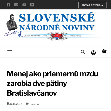
Skip
MATICA SLOVENSKÁ
to
content
Menu
Menej ako priemernú mzdu
zarobia dve pätiny
Bratislavčanov
3 júla, 2017
terazsk