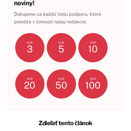
noviny!
Ďakujeme za každú Vašu podporu, ktorá
pomôže v činnosti našej redakcie.
EUR
EUR
EUR
3
5
10
EUR
EUR
EUR
20
50
100
Zdieľať tento článok