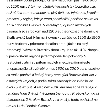
Významný podiel pracujúcich je v mzdovom pásme od 900
do 1200 eur.
„V takmer všetkých krajoch takto zarába viac
než pätina zamestnancov na plný úväzok. Výnimkou je jedine
prešovský región, kde je tento podiel nižší, približne na úrovni
17 %,“
doplnila Glasová. V ostatných, vyšších mzdových
pásmach so zárobkom nad 1200 eur, jednoznačne dominuje
Bratislavský kraj. Kým na Slovensku zarába od 1200 do 1500
eur v hrubom v priemere desatina pracujúcich na plný
pracovný úväzok, v Bratislavskom kraji je to až 14 %. Naopak,
v prešovskom regióne je tento podiel len polovičný. S
rastúcimi platmi sú pritom rozdiely medzi regiónmi ešte
priepastnejšie.
„So zárobkom od 1500 do 2000 eur mesačne
sa môže pochváliť každý ôsmy pracujúci Bratislavčan, ale v
ostatných krajoch je podiel takto zarábajúcich zväčša len
okolo 5 % až 6 %. A viac než 2000 eur mesačne zarábajú v
regiónoch len 3 % až 4 % zamestnancov, v Prešovskom kraji
dokonca len 2 %, ale v Bratislave a okolí je tento podiel až na
úrovni 14 %,“
dodala Glasová.