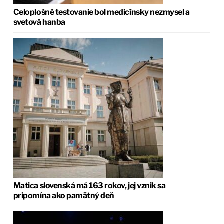
Celoplošné testovanie bol medicínsky nezmysel a
svetová hanba
Matica slovenská má 163 rokov, jej vznik sa
pripomína ako pamätný deň