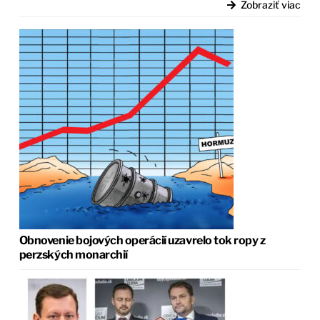
Zobraziť viac
Obnovenie bojových operácií uzavrelo tok ropy z
perzských monarchií