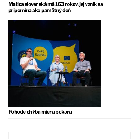
Matica slovenská má 163 rokov, jej vznik sa
pripomína ako pamätný deň
Pohode chýba mier a pokora