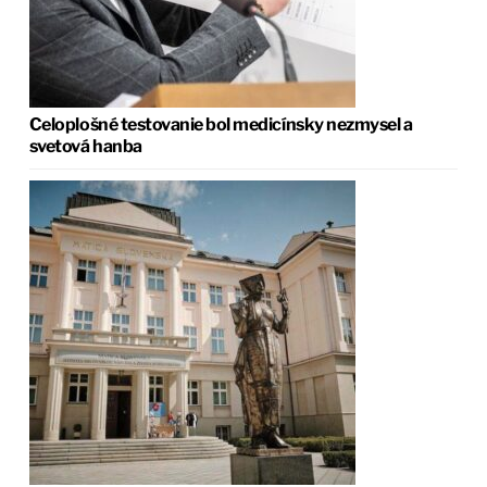
Celoplošné testovanie bol medicínsky nezmysel a
svetová hanba