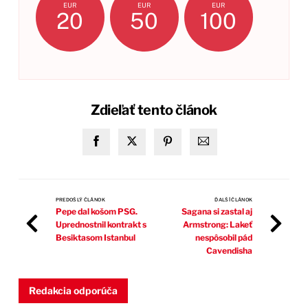
EUR
EUR
EUR
20
50
100
Zdieľať tento článok
PREDOŠLÝ ČLÁNOK
ĎALŠÍ ČLÁNOK
Pepe dal košom PSG.
Sagana si zastal aj
Uprednostnil kontrakt s
Armstrong: Lakeť
Besiktasom Istanbul
nespôsobil pád
Cavendisha
Redakcia odporúča