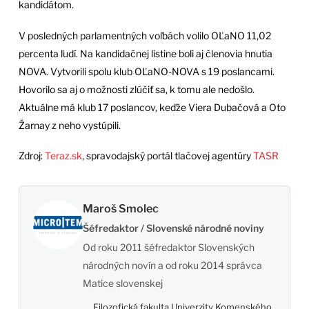
kandidátom.
V posledných parlamentných voľbách volilo OĽaNO 11,02
percenta ľudí. Na kandidačnej listine boli aj členovia hnutia
NOVA. Vytvorili spolu klub OĽaNO-NOVA s 19 poslancami.
Hovorilo sa aj o možnosti zlúčiť sa, k tomu ale nedošlo.
Aktuálne má klub 17 poslancov, keďže Viera Dubačová a Oto
Žarnay z neho vystúpili.
Zdroj:
Teraz.sk
, spravodajský portál tlačovej agentúry
TASR
Maroš Smolec
Šéfredaktor / Slovenské národné noviny
Od roku 2011 šéfredaktor Slovenských
národných novín a od roku 2014 správca
Matice slovenskej
Filozofická fakulta Univerzity Komenského,