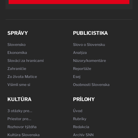
SPRÁVY
PUBLICISTIKA
Slovensko
Slovo o Slovensku
Ekonomika
Analýza
Slováci za hranicami
Názory/komentáre
Zahraničie
Reportáže
Zo života Matice
Esej
Všimli sme si
Osobnosti Slovenska
KULTÚRA
PRÍLOHY
3 otázky pre…
Úvod
Priestor pre…
Rubriky
Rozhovor týždňa
Redakcia
Kultúra Slovenska
Archív SNN