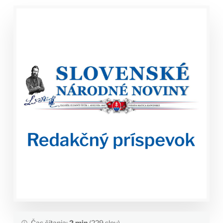
Čas čítania:
2 min
(229 slov)