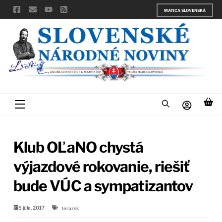
Skip
MATICA SLOVENSKÁ
to
content
Menu
Klub OĽaNO chystá
výjazdové rokovanie, riešiť
bude VÚC a sympatizantov
5 júla, 2017
terazsk