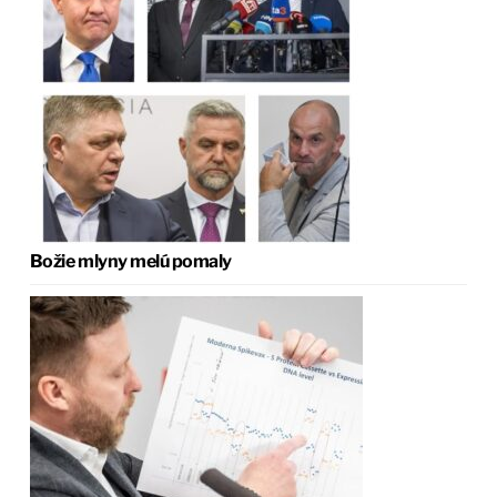
Božie mlyny melú pomaly