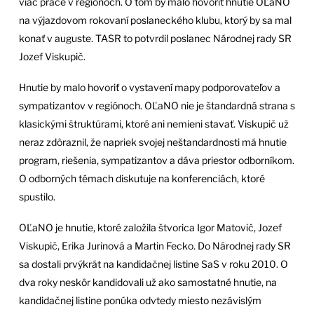
viac práce v regiónoch. O tom by malo hovoriť hnutie OĽaNO
na výjazdovom rokovaní poslaneckého klubu, ktorý by sa mal
konať v auguste. TASR to potvrdil poslanec Národnej rady SR
Jozef Viskupič.
Hnutie by malo hovoriť o vystavení mapy podporovateľov a
sympatizantov v regiónoch. OĽaNO nie je štandardná strana s
klasickými štruktúrami, ktoré ani nemieni stavať. Viskupič už
neraz zdôraznil, že napriek svojej neštandardnosti má hnutie
program, riešenia, sympatizantov a dáva priestor odborníkom.
O odborných témach diskutuje na konferenciách, ktoré
spustilo.
OĽaNO je hnutie, ktoré založila štvorica Igor Matovič, Jozef
Viskupič, Erika Jurinová a Martin Fecko. Do Národnej rady SR
sa dostali prvýkrát na kandidačnej listine SaS v roku 2010. O
dva roky neskôr kandidovali už ako samostatné hnutie, na
kandidačnej listine ponúka odvtedy miesto nezávislým