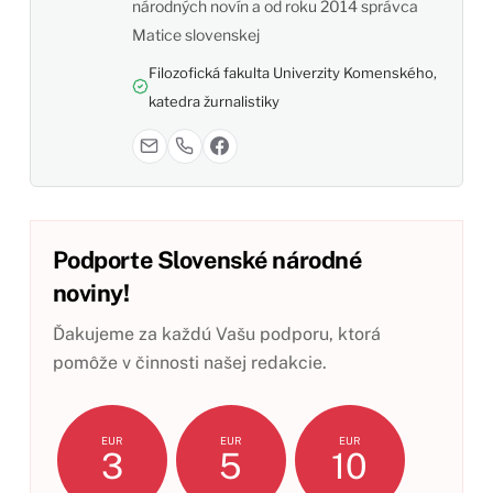
národných novín a od roku 2014 správca
Matice slovenskej
Filozofická fakulta Univerzity Komenského,
katedra žurnalistiky
Podporte Slovenské národné
noviny!
Ďakujeme za každú Vašu podporu, ktorá
pomôže v činnosti našej redakcie.
EUR
EUR
EUR
3
5
10