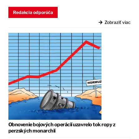
Redakcia odporúča
Zobraziť viac
Obnovenie bojových operácií uzavrelo tok ropy z
perzských monarchií