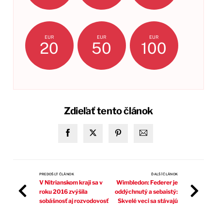
EUR
EUR
EUR
20
50
100
Zdieľať tento článok
PREDOŠLÝ ČLÁNOK
ĎALŠÍ ČLÁNOK
V Nitrianskom kraji sa v
Wimbledon: Federer je
roku 2016 zvýšila
oddýchnutý a sebaistý:
sobášnosť aj rozvodovosť
Skvelé veci sa stávajú