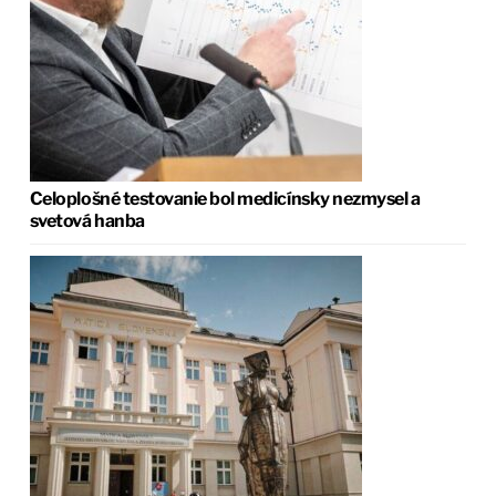
Celoplošné testovanie bol medicínsky nezmysel a
svetová hanba