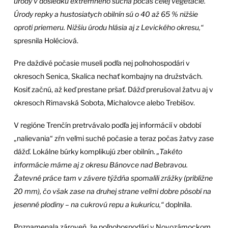
úrody v dôsledku extrémneho sucha počas celej vegetácie.
Úrody repky a hustosiatych obilnín sú o 40 až 65 % nižšie
oproti priemeru. Nižšiu úrodu hlásia aj z Levického okresu,“
spresnila Holéciová.
Pre daždivé počasie museli podľa nej poľnohospodári v
okresoch Senica, Skalica nechať kombajny na družstvách.
Kosiť začnú, až keď prestane pršať. Dážď prerušoval žatvu aj v
okresoch Rimavská Sobota, Michalovce alebo Trebišov.
V regióne Trenčín pretrvávalo podľa jej informácií v období
„nalievania“ zŕn veľmi suché počasie a teraz počas žatvy zase
dážď. Lokálne búrky komplikujú zber obilnín.
„Takéto
informácie máme aj z okresu Bánovce nad Bebravou.
Žatevné práce tam v závere týždňa spomalili zrážky (približne
20 mm), čo však zase na druhej strane veľmi dobre pôsobí na
jesenné plodiny – na cukrovú repu a kukuricu,“
doplnila.
Poznamenala zároveň, že poľnohospodári v Novozámockom