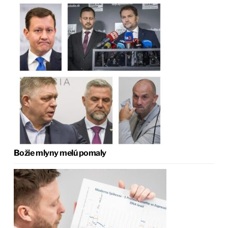
Božie mlyny melú pomaly