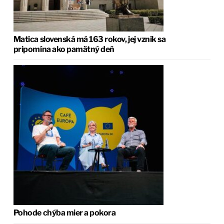
Matica slovenská má 163 rokov, jej vznik sa
pripomína ako pamätný deň
Pohode chýba mier a pokora