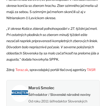
okrese končia so zberom hrachu. Zber ozimného jačmeňa už
majú za sebou. S ozimným jačmeňom skončili už aj v
Nitrianskom či Levickom okrese.
„V okrese Košice zbierali poľnohospodári v 27. týždni jačmeň.
Pri ostatných plodinách so zberom minulý týždeň ešte
nezačali napriek pripravenosti kompletných zberových liniek.
Dôvodom bolo nepriaznivé počasie. V severne položených
oblastiach Slovenska by sa malo začať kosiť na prelome júla a
augusta,“
dodala hovorkyňa SPPK.
Zdroj:
Teraz.sk
, spravodajský portál tlačovej agentúry
TASR
Maroš Smolec
Šéfredaktor / Slovenské národné noviny
Od roku 2011 šéfredaktor Slovenských