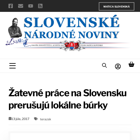
Skip
MATICA SLOVENSKÁ
to
content
Menu
Žatevné práce na Slovensku
prerušujú lokálne búrky
13 júla, 2017
terazsk