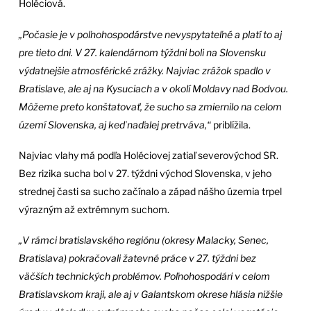
Holéciová.
„Počasie je v poľnohospodárstve nevyspytateľné a platí to aj
pre tieto dni. V 27. kalendárnom týždni boli na Slovensku
výdatnejšie atmosférické zrážky. Najviac zrážok spadlo v
Bratislave, ale aj na Kysuciach a v okolí Moldavy nad Bodvou.
Môžeme preto konštatovať, že sucho sa zmiernilo na celom
území Slovenska, aj keď naďalej pretrváva,“
priblížila.
Najviac vlahy má podľa Holéciovej zatiaľ severovýchod SR.
Bez rizika sucha bol v 27. týždni východ Slovenska, v jeho
strednej časti sa sucho začínalo a západ nášho územia trpel
výrazným až extrémnym suchom.
„V rámci bratislavského regiónu (okresy Malacky, Senec,
Bratislava) pokračovali žatevné práce v 27. týždni bez
väčších technických problémov. Poľnohospodári v celom
Bratislavskom kraji, ale aj v Galantskom okrese hlásia nižšie