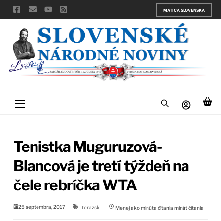
Skip
MATICA SLOVENSKÁ
to
content
Menu
Tenistka Muguruzová-
Blancová je tretí týždeň na
čele rebríčka WTA
25 septembra, 2017
terazsk
Menej ako minúta čítania
minút čítania