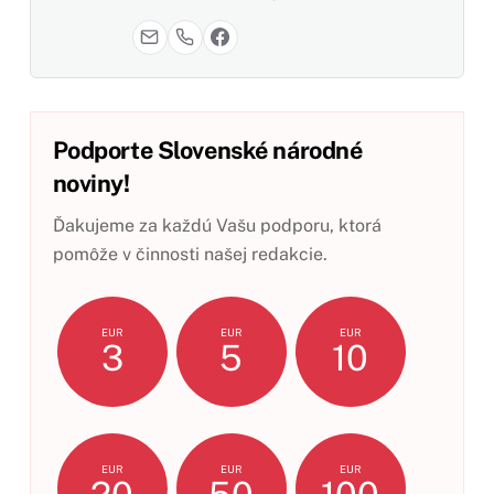
Podporte Slovenské národné
noviny!
Ďakujeme za každú Vašu podporu, ktorá
pomôže v činnosti našej redakcie.
EUR
EUR
EUR
3
5
10
EUR
EUR
EUR