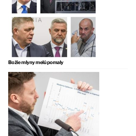
Božie mlyny melú pomaly