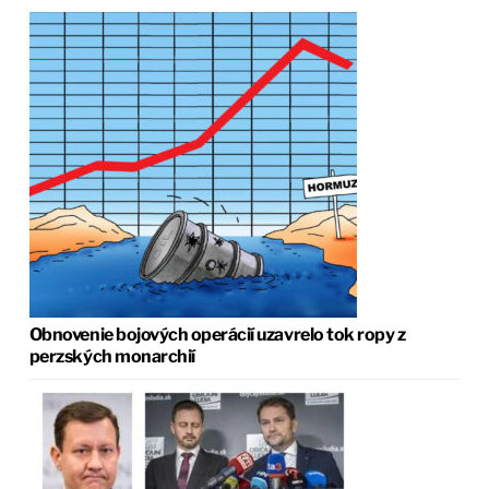
Obnovenie bojových operácií uzavrelo tok ropy z
perzských monarchií