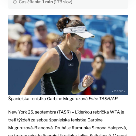
Čas čítania:
1 min
(173 slov)
Španielska tenistka Garbine Muguruzová
Foto: TASR/AP
New York 25. septembra (TASR) – Líderkou rebríčka WTA je
tretí týždeň za sebou španielska tenistka Garbine
Muguruzová-Blancová. Druhá je Rumunka Simona Halepová,
na treťom mieste figuruje Ukrajinka Jelina Svitolinová. V prvej