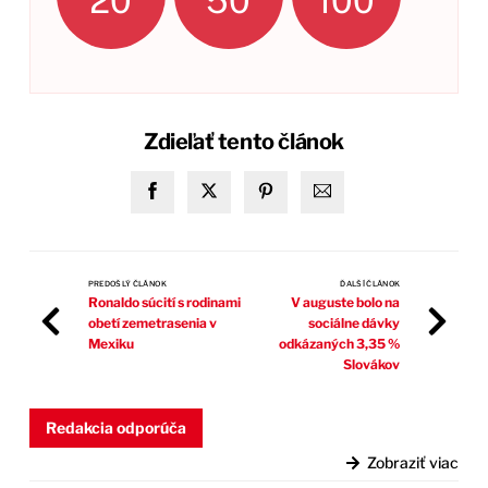
20
50
100
Zdieľať tento článok
PREDOŠLÝ ČLÁNOK
ĎALŠÍ ČLÁNOK
Ronaldo súcití s rodinami
V auguste bolo na
obetí zemetrasenia v
sociálne dávky
Mexiku
odkázaných 3,35 %
Slovákov
Redakcia odporúča
Zobraziť viac