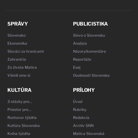
SPRÁVY
PUBLICISTIKA
Slovensko
Slovo o Slovensku
Ekonomika
Analýza
Slováci za hranicami
Názory/komentáre
Zahraničie
Reportáže
Zo života Matice
Esej
Všimli sme si
Osobnosti Slovenska
KULTÚRA
PRÍLOHY
3 otázky pre…
Úvod
Priestor pre…
Rubriky
Rozhovor týždňa
Redakcia
Kultúra Slovenska
Archív SNN
Kniha týždňa
Matica Slovenská