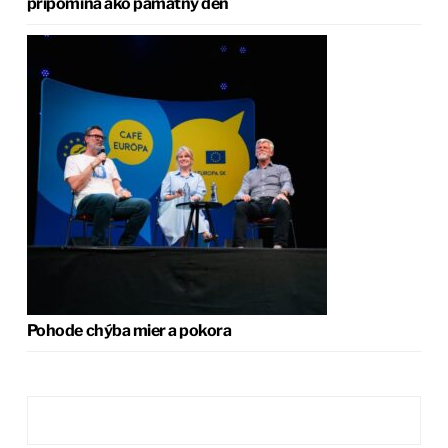
pripomína ako pamätný deň
Pohode chýba mier a pokora