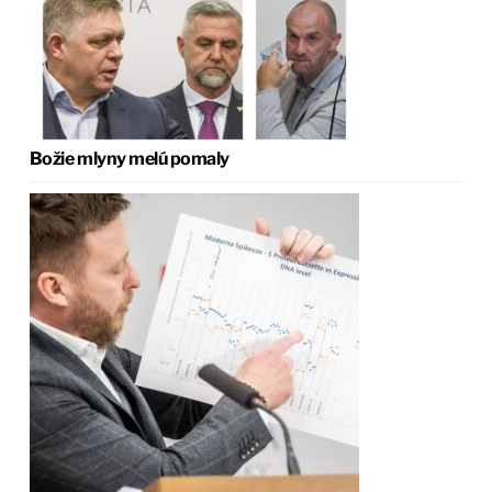
Božie mlyny melú pomaly