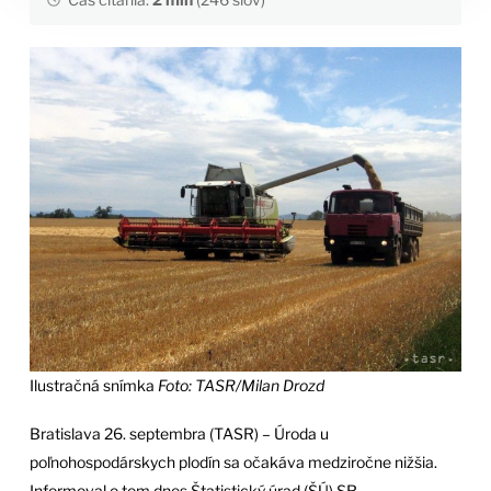
Ilustračná snímka
Foto: TASR/Milan Drozd
Bratislava 26. septembra (TASR) – Úroda u
poľnohospodárskych plodín sa očakáva medziročne nižšia.
Informoval o tom dnes Štatistický úrad (ŠÚ) SR.