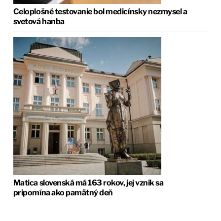
Celoplošné testovanie bol medicínsky nezmysel a
svetová hanba
Matica slovenská má 163 rokov, jej vznik sa
pripomína ako pamätný deň