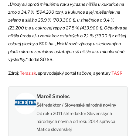
„Úrody sú oproti minulému roku výrazne nižšie u kukurice na
zrno o 34,7 % (594.200 ton), u kukurice a jej miešaniek na
zeleno a siláž o 25,9 % (703.300 t), u slnečnice o 9,4 %
(23.200 t) a u cukrovej repy o 27,5 % (413.900 t). Očakáva sa
nižšia úroda aj u zemiakov ostatných o 2,1 % (3300 t) z nižšej
osiatej plochy o 800 ha. „Hektárové výnosy u sledovaných
plodín okrem zemiakov ostatných sú nižšie ako minuloročné
výsledky,“
dodal ŠÚ SR.
Zdroj:
Teraz.sk
, spravodajský portál tlačovej agentúry
TASR
Maroš Smolec
Šéfredaktor / Slovenské národné noviny
Od roku 2011 šéfredaktor Slovenských
národných novín a od roku 2014 správca
Matice slovenskej