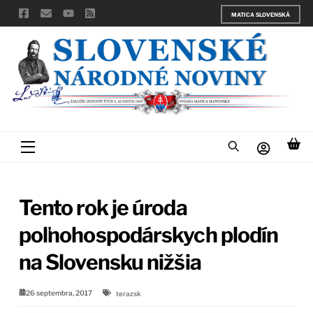
Skip
MATICA SLOVENSKÁ
to
content
Menu
Tento rok je úroda
poľnohospodárskych plodín
na Slovensku nižšia
26 septembra, 2017
terazsk