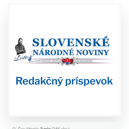
Čas čítania:
2 min
(246 slov)