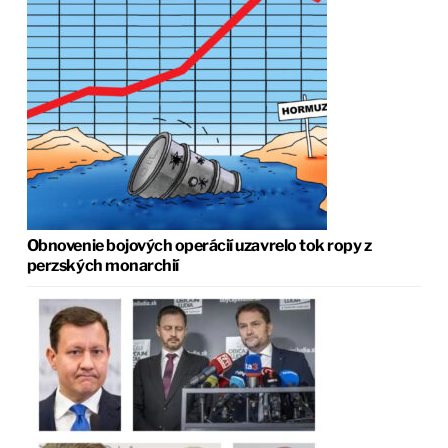
Obnovenie bojových operácií uzavrelo tok ropy z
perzských monarchií