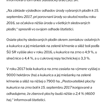
„Na základe výsledkov odhadov úrody vybraných plodín k 15.
septembru 2017, pri porovnaní úrody so skutočnosťou roku
2016, sa očakáva nižšia úroda u všetkých sledovaných
plodín,“
spresnili vo svojom odhade štatistici.
Osiate plochy sledovaných plodín okrem zemiakov ostatných
a kukurice a jej miešaniek na zelené kŕmenie a siláž boli podľa
ŠÚ SR vyššie ako v roku 2016, u kukurice na zrno o 4,9 %, u
slnečnice o 4,4 %, a u cukrovej repy technickej o 3,3 %.
V roku 2017 bola kukurica na zrno zasiata na výmere vyššej o
9000 hektárov (ha) a kukurica a jej miešanky na zelené
kŕmenie a siláž na nižšej o 7900 ha.
„Pestovateľské plochy
kukurice na zrno boli k 15. septembru 2017 korigované a
odhadujeme, že zberové plochy budú nižšie o 2,4 % (4600
ha),“
informovali štatistici.