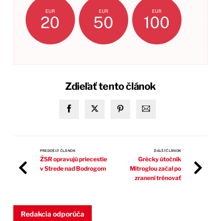
EUR
EUR
EUR
20
50
100
Zdieľať tento článok
PREDOŠLÝ ČLÁNOK
ĎALŠÍ ČLÁNOK
ŽSR opravujú priecestie
Grécky útočník
v Strede nad Bodrogom
Mitroglou začal po
zranení trénovať
Redakcia odporúča