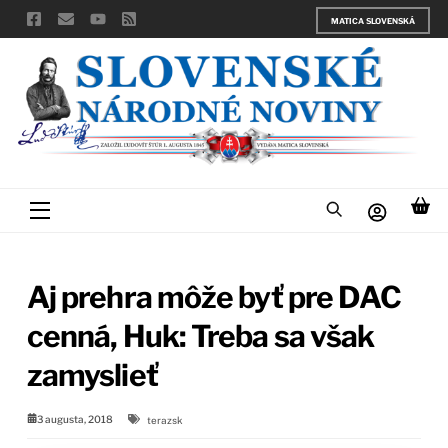
Skip
MATICA SLOVENSKÁ
to
content
Menu
Aj prehra môže byť pre DAC
cenná, Huk: Treba sa však
zamyslieť
3 augusta, 2018
terazsk