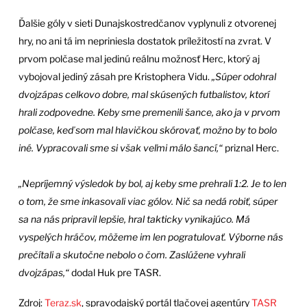
Ďalšie góly v sieti Dunajskostredčanov vyplynuli z otvorenej
hry, no ani tá im nepriniesla dostatok príležitostí na zvrat. V
prvom polčase mal jedinú reálnu možnosť Herc, ktorý aj
vybojoval jediný zásah pre Kristophera Vidu.
„Súper odohral
dvojzápas celkovo dobre, mal skúsených futbalistov, ktorí
hrali zodpovedne. Keby sme premenili šance, ako ja v prvom
polčase, keď som mal hlavičkou skórovať, možno by to bolo
iné. Vypracovali sme si však veľmi málo šancí,“
priznal Herc.
„Nepríjemný výsledok by bol, aj keby sme prehrali 1:2. Je to len
o tom, že sme inkasovali viac gólov. Nič sa nedá robiť, súper
sa na nás pripravil lepšie, hral takticky vynikajúco. Má
vyspelých hráčov, môžeme im len pogratulovať. Výborne nás
prečítali a skutočne nebolo o čom. Zaslúžene vyhrali
dvojzápas,“
dodal Huk pre TASR.
Zdroj:
Teraz.sk
, spravodajský portál tlačovej agentúry
TASR