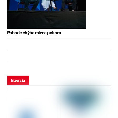
Pohode chýba mier a pokora
Inzercia