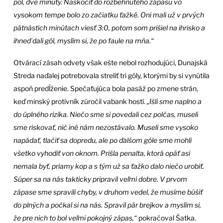
pol, dve minúty. Naskočiť do rozbehnutého zápasu vo
vysokom tempe bolo zo začiatku ťažké. Oni mali už v prvých
pätnástich minútach viesť 3:0, potom som prišiel na ihrisko a
ihneď dali gól, myslím si, že po faule na mňa.“
Otvárací zásah odvety však ešte nebol rozhodujúci, Dunajská
Streda naďalej potrebovala streliť tri góly, ktorými by si vynútila
aspoň predĺženie. Spečaťujúca bola pasáž po zmene strán,
keď minský protivník zúročil vabank hostí.
„Išli sme naplno a
do úplného rizika. Niečo sme si povedali cez polčas, museli
sme riskovať, nič iné nám nezostávalo. Museli sme vysoko
napádať, tlačiť sa dopredu, ale po ďalšom góle sme mohli
všetko vyhodiť von oknom. Prišla penalta, ktorá opäť asi
nemala byť, priamy kop a s tým už sa ťažko dalo niečo urobiť.
Súper sa na nás takticky pripravil veľmi dobre. V prvom
zápase sme spravili chyby, v druhom vedel, že musíme búšiť
do plných a počkal si na nás. Spravil pár brejkov a myslím si,
že pre nich to bol veľmi pokojný zápas,“
pokračoval Šatka.