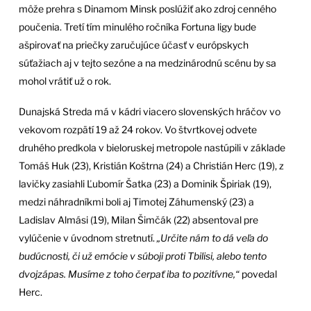
môže prehra s Dinamom Minsk poslúžiť ako zdroj cenného
poučenia. Tretí tím minulého ročníka Fortuna ligy bude
ašpirovať na priečky zaručujúce účasť v európskych
súťažiach aj v tejto sezóne a na medzinárodnú scénu by sa
mohol vrátiť už o rok.
Dunajská Streda má v kádri viacero slovenských hráčov vo
vekovom rozpätí 19 až 24 rokov. Vo štvrtkovej odvete
druhého predkola v bieloruskej metropole nastúpili v základe
Tomáš Huk (23), Kristián Koštrna (24) a Christián Herc (19), z
lavičky zasiahli Ľubomír Šatka (23) a Dominik Špiriak (19),
medzi náhradníkmi boli aj Timotej Záhumenský (23) a
Ladislav Almási (19), Milan Šimčák (22) absentoval pre
vylúčenie v úvodnom stretnutí.
„Určite nám to dá veľa do
budúcnosti, či už emócie v súboji proti Tbilisi, alebo tento
dvojzápas. Musíme z toho čerpať iba to pozitívne,“
povedal
Herc.