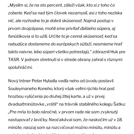
„Myslím si, že na sto percent, záleží však, kto si z toho čo
zoberie. Keď sa nad tým človek nezamyslí, asi z toho nezíska
nič, ale rozhodne to je dobrá skúsenosť. Najmä postup v
prvom dvojzápase, mohli sme privítať ďalšieho súpera, aj
fanúšikovia si to užili. Určite to je cenná skúsenosť, keď sa
nabudúce dostaneme do európskych súťaží, nesmieme hrať
takto naivne, lebo súperi všetko potrestajú,“
zdôraznil Huk pre
TASR. V jednom stretnutí si v strede obrany zahral s rôznymi
spoluhráčmi.
Nový tréner Peter Hyballa vedľa neho od úvodu postavil
Souleymaneho Koneho, ktorý však veľmi rýchlo hral pod
hrozbou vylúčenia po druhej žltej karte, a už v prvej
dvadsaťminútovke
„vrátil“
na trávnik stabilného kolegu Šatku:
„Pre mňa to bolo náročné, v prvom rade nie som zvyknutý
nastupovať z lavičky. Neočakával som, že naskočím už v 18.
minúte, naozaj som sa rozcvičoval možno minútu, minútu a