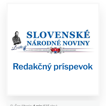
Čas čítania:
4 min
(615 slov)