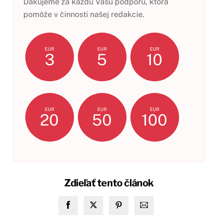
Ďakujeme za každú Vašu podporu, ktorá
pomôže v činnosti našej redakcie.
EUR
EUR
EUR
3
5
10
EUR
EUR
EUR
20
50
100
Zdieľať tento článok