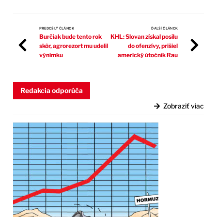
PREDOŠLÝ ČLÁNOK
ĎALŠÍ ČLÁNOK
Burčiak bude tento rok
KHL: Slovan získal posilu
skôr, agrorezort mu udelil
do ofenzívy, prišiel
výnimku
americký útočník Rau
Redakcia odporúča
Zobraziť viac