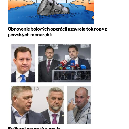
Obnovenie bojových operácií uzavrelo tok ropy z
perzských monarchií
Božie mlyny melú pomaly