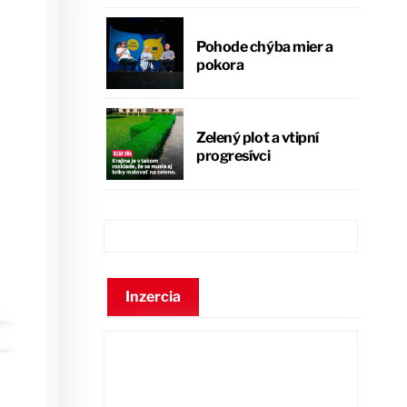
Pohode chýba mier a
pokora
Zelený plot a vtipní
progresívci
Inzercia