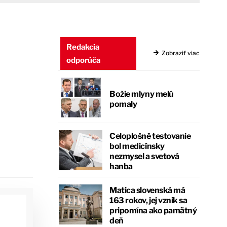
Redakcia
Zobraziť viac
odporúča
Božie mlyny melú
pomaly
Celoplošné testovanie
bol medicínsky
nezmysel a svetová
hanba
Matica slovenská má
163 rokov, jej vznik sa
pripomína ako pamätný
deň