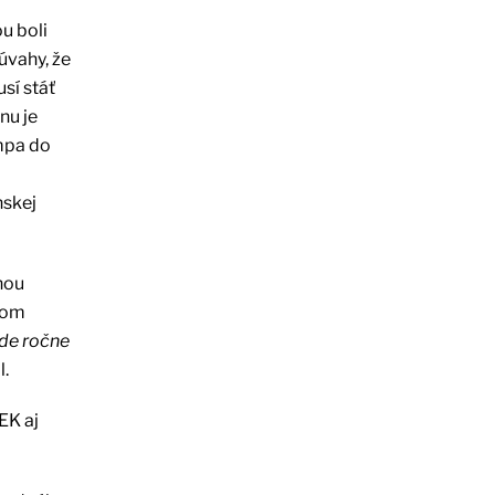
u boli
úvahy, že
sí stáť
nu je
mpa do
nskej
nou
tkom
ide ročne
l.
EK aj