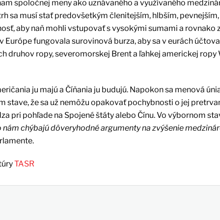
ýznam spoločnej meny ako uznávaného a využívaného medzin
trh sa musí stať predovšetkým členitejším, hlbším, pevnejším
osť, aby naň mohli vstupovať s vysokými sumami a rovnako z
 v Európe fungovala surovinová burza, aby sa v eurách účtoval
h druhov ropy, severomorskej Brent a ľahkej americkej ropy 
eričania ju majú a Číňania ju budujú. Napokon sa menová únia
m stave, že sa už nemôžu opakovať pochybnosti o jej pretrvan
ádza pri pohľade na Spojené štáty alebo Čínu. Vo výbornom st
o nám chýbajú dôveryhodné argumenty na zvýšenie medziná
rlamente.
túry
TASR