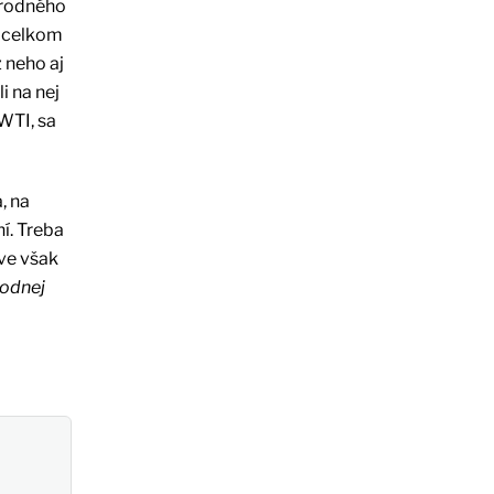
árodného
, celkom
 neho aj
i na nej
WTI, sa
, na
í. Treba
ave však
rodnej