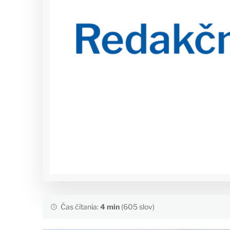
Čas čítania:
4 min
(605 slov)