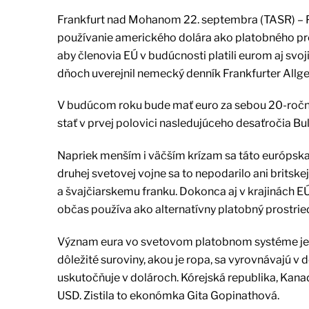
Frankfurt nad Mohanom 22. septembra (TASR) – 
používanie amerického dolára ako platobného pros
aby členovia EÚ v budúcnosti platili eurom aj svo
dňoch uverejnil nemecký denník Frankfurter Allg
V budúcom roku bude mať euro za sebou 20-ročnú 
stať v prvej polovici nasledujúceho desaťročia Bu
Napriek menším i väčším krízam sa táto európsk
druhej svetovej vojne sa to nepodarilo ani britsk
a švajčiarskemu franku. Dokonca aj v krajinách EÚ
občas používa ako alternatívny platobný prostrie
Význam eura vo svetovom platobnom systéme je v
dôležité suroviny, akou je ropa, sa vyrovnávajú 
uskutočňuje v dolároch. Kórejská republika, Kanad
USD. Zistila to ekonómka Gita Gopinathová.