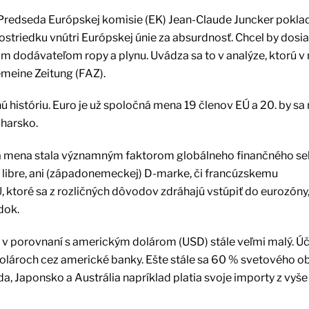
Predseda Európskej komisie (EK) Jean-Claude Juncker pokla
triedku vnútri Európskej únie za absurdnosť. Chcel by dosia
jim dodávateľom ropy a plynu. Uvádza sa to v analýze, ktorú v
emeine Zeitung (FAZ).
históriu. Euro je už spoločná mena 19 členov EÚ a 20. by sa
lharsko.
a mena stala významným faktorom globálneho finančného se
ej libre, ani (západonemeckej) D-marke, či francúzskemu
, ktoré sa z rozličných dôvodov zdráhajú vstúpiť do eurozóny,
dok.
 porovnaní s americkým dolárom (USD) stále veľmi malý. Úč
v dolároch cez americké banky. Ešte stále sa 60 % svetového 
a, Japonsko a Austrália napríklad platia svoje importy z vyš