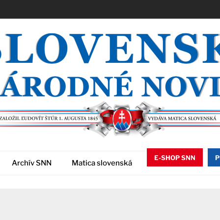
E-SHOP SNN
P
Archív SNN
Matica slovenská