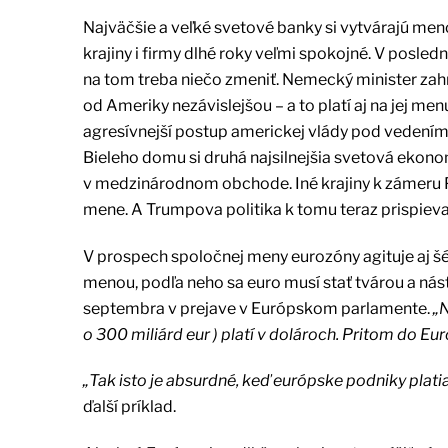
Najväčšie a veľké svetové banky si vytvárajú men
krajiny i firmy dlhé roky veľmi spokojné. V posle
na tom treba niečo zmeniť. Nemecký minister zah
od Ameriky nezávislejšou – a to platí aj na jej
agresívnejší postup americkej vlády pod veden
Bieleho domu si druhá najsilnejšia svetová ekonom
v medzinárodnom obchode. Iné krajiny k zámeru Pe
mene. A Trumpova politika k tomu teraz prispieva
V prospech spoločnej meny eurozóny agituje aj šé
menou, podľa neho sa euro musí stať tvárou a nás
septembra v prejave v Európskom parlamente.
„
o 300 miliárd eur ) platí v dolároch. Pritom do Eu
„Tak isto je absurdné, keď európske podniky platia
ďalší príklad.