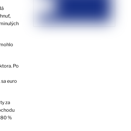
dá
hnuť,
 minulých
 mohlo
ktora. Po
 sa euro
ty za
obchodu
e 80 %