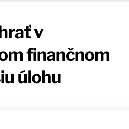
hrať v
om finančnom
iu úlohu