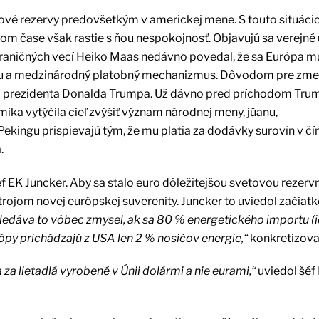
ové rezervy predovšetkým v americkej mene. S touto situácio
dnom čase však rastie s ňou nespokojnosť. Objavujú sa verejné 
raničných vecí Heiko Maas nedávno povedal, že sa Európa mu
 menu a medzinárodný platobný mechanizmus. Dôvodom pre zme
ím prezidenta Donalda Trumpa. Už dávno pred príchodom Tru
ika vytýčila cieľ zvýšiť význam národnej meny, jüanu,
kingu prispievajú tým, že mu platia za dodávky surovín v čí
.
f EK Juncker. Aby sa stalo euro dôležitejšou svetovou rezerv
trojom novej európskej suverenity. Juncker to uviedol začia
Nedáva to vôbec zmysel, ak sa 80 % energetického importu (
rópy prichádzajú z USA len 2 % nosičov energie,“
konkretizova
 za lietadlá vyrobené v Únii dolármi a nie eurami,“
uviedol šéf 