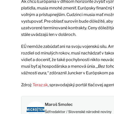
Ak chcú Európania v dlhšom horizonte zvýšiť v
platidla, musia mnohé zmeniť. Európsky finančný 
voľným a prístupnejším. Cudzinci musia mať možn
vystupovať. Pre oblasť surovín bude dôležité, aby
uzatvorené terminované kontrakty. Ceny dôležitýc
stále uvádzajú len v dolároch.
EÚ nemôže zabúdať ani na svoju vojenskú silu. Am
rozdiel od minulých rokov, musí nachádzať v tako
vidieť a doceniť, že také pochybnosti nikto neuv
musí byť aj hospodárska a menová únia.
„Bez toh
vážnosti eura,“
zdôraznil Juncker v Európskom pa
Zdroj:
Teraz.sk
, spravodajský portál tlačovej agen
Maroš Smolec
Šéfredaktor / Slovenské národné noviny