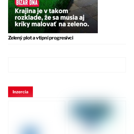
Zelený plot a vtipní progresívci
Inzercia