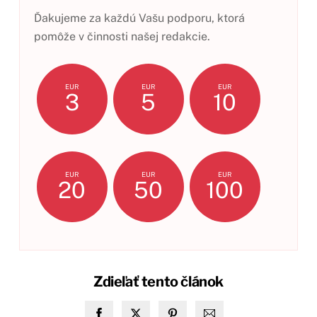
Ďakujeme za každú Vašu podporu, ktorá
pomôže v činnosti našej redakcie.
EUR
EUR
EUR
3
5
10
EUR
EUR
EUR
20
50
100
Zdieľať tento článok