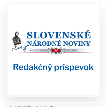
Čas čítania:
1 min
(161 slov)