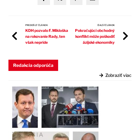
PREDOŠLÝ ČLÁNOK
ĎALŠÍ ČLÁNOK
KDH pozvalo F. Mikloška
Pokračujúci obchodný
na rokovanie Rady, ten
konflikt môže poškodiť
však nepríde
ázijské ekonomiky
Redakcia odporúča
Zobraziť viac