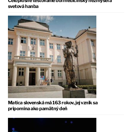
Celoplošné testovanie bol medicínsky nezmysel a
svetová hanba
Matica slovenská má 163 rokov, jej vznik sa
pripomína ako pamätný deň