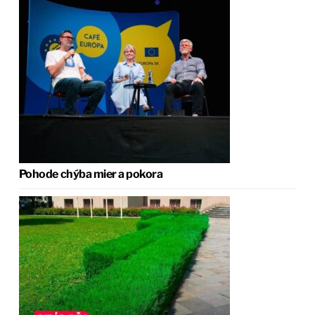
Pohode chýba mier a pokora