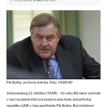
Pik Botha, archívna snímka.
Foto: TASR/AP
Johannesburg 12. októbra (TASR) – Vo veku 86 rokov zomrela
v noci na piatok kľúčová postava prechodu Juhoafrickej
republiky (JAR) z čias apartheidu Pik Botha. Bol ministrom