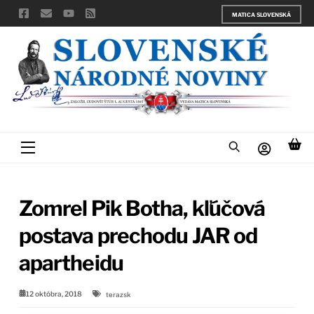
Skip
MATICA SLOVENSKÁ
to
content
Menu
Zomrel Pik Botha, kľúčová
postava prechodu JAR od
apartheidu
12 októbra, 2018
terazsk