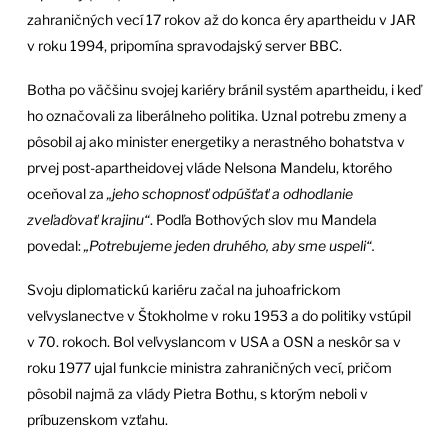
zahraničných vecí 17 rokov až do konca éry apartheidu v JAR
v roku 1994, pripomína spravodajský server BBC.
Botha po väčšinu svojej kariéry bránil systém apartheidu, i keď
ho označovali za liberálneho politika. Uznal potrebu zmeny a
pôsobil aj ako minister energetiky a nerastného bohatstva v
prvej post-apartheidovej vláde Nelsona Mandelu, ktorého
oceňoval za
„jeho schopnosť odpúšťať a odhodlanie
zveľaďovať krajinu“
. Podľa Bothových slov mu Mandela
povedal:
„Potrebujeme jeden druhého, aby sme uspeli“.
Svoju diplomatickú kariéru začal na juhoafrickom
veľvyslanectve v Štokholme v roku 1953 a do politiky vstúpil
v 70. rokoch. Bol veľvyslancom v USA a OSN a neskôr sa v
roku 1977 ujal funkcie ministra zahraničných vecí, pričom
pôsobil najmä za vlády Pietra Bothu, s ktorým neboli v
príbuzenskom vzťahu.