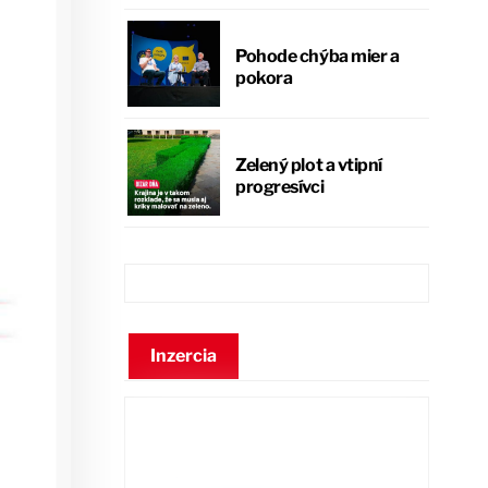
Pohode chýba mier a
pokora
Zelený plot a vtipní
progresívci
Inzercia