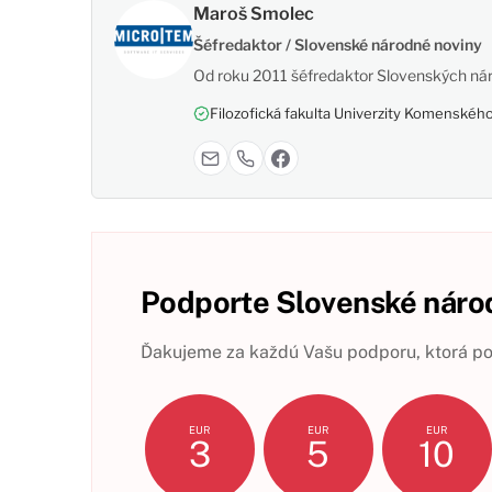
Maroš Smolec
Šéfredaktor / Slovenské národné noviny
Od roku 2011 šéfredaktor Slovenských nár
Filozofická fakulta Univerzity Komenského,
Podporte Slovenské národ
Ďakujeme za každú Vašu podporu, ktorá pom
EUR
EUR
EUR
3
5
10