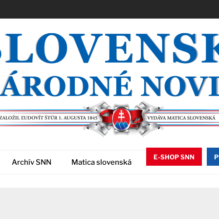
E-SHOP SNN
P
Archív SNN
Matica slovenská