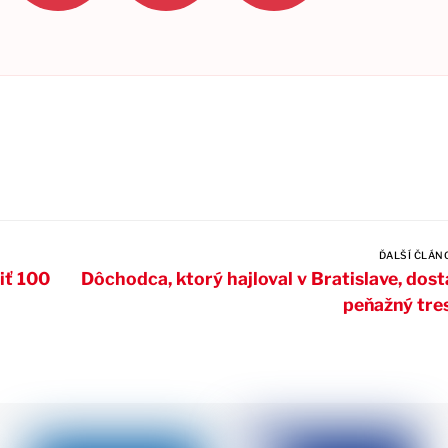
ĎALŠÍ ČLÁN
iť 100
Dôchodca, ktorý hajloval v Bratislave, dost
peňažný tre