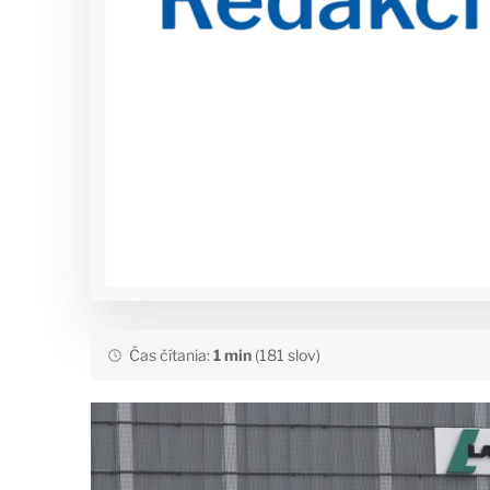
Čas čítania:
1 min
(181 slov)