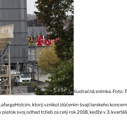
Ilustračná snímka.
Foto: 
LafargeHolcim, ktorý vznikol zlúčením švajčiarskeho koncer
 piatok svoj odhad tržieb za celý rok 2018, keďže v 3. kvartáli