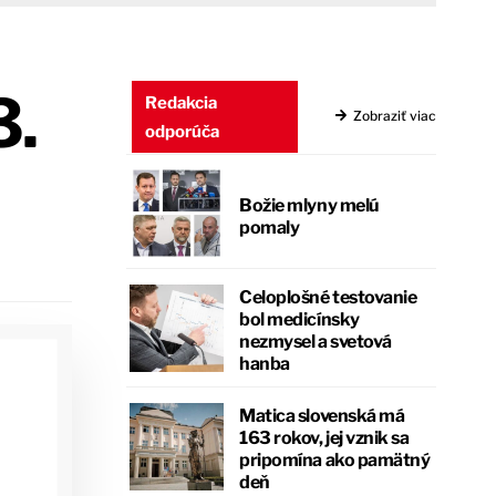
3.
Redakcia
Zobraziť viac
odporúča
Božie mlyny melú
pomaly
Celoplošné testovanie
bol medicínsky
nezmysel a svetová
hanba
Matica slovenská má
163 rokov, jej vznik sa
pripomína ako pamätný
deň