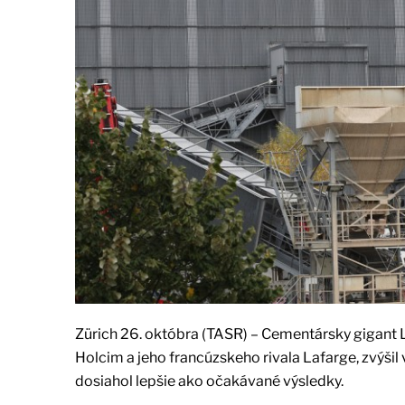
Zürich 26. októbra (TASR) – Cementársky gigant 
Holcim a jeho francúzskeho rivala Lafarge, zvýšil v
dosiahol lepšie ako očakávané výsledky.