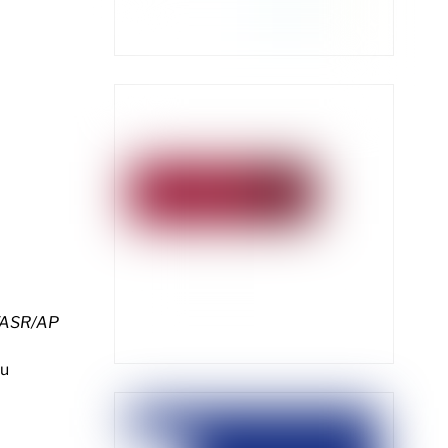
TASR/AP
nu