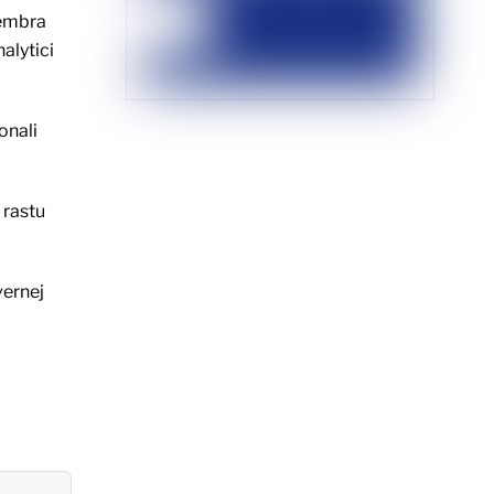
tembra
alytici
onali
 rastu
vernej