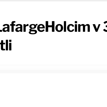
 LafargeHolcim v 
tli