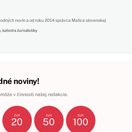
odných novín a od roku 2014 správca Matice slovenskej
 katedra žurnalistiky
né noviny!
ôže v činnosti našej redakcie.
EUR
EUR
EUR
20
50
100