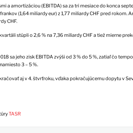
smi a amortizáciou (EBITDA) sa za tri mesiace do konca sep
 frankov (1,64 miliardy eur) z 1,77 miliardy CHF pred rokom. An
rdy CHF.
artáli stúpli o 2,6 % na 7,36 miliardy CHF a tiež mierne prek
018 sa jeho zisk EBITDA zvýši od 3 % do 5 %, zatiaľ čo tempo
namiesto 3 – 5 %.
kračovať aj v 4. štvrťroku, vďaka pokračujúcemu dopytu v Se
túry
TASR