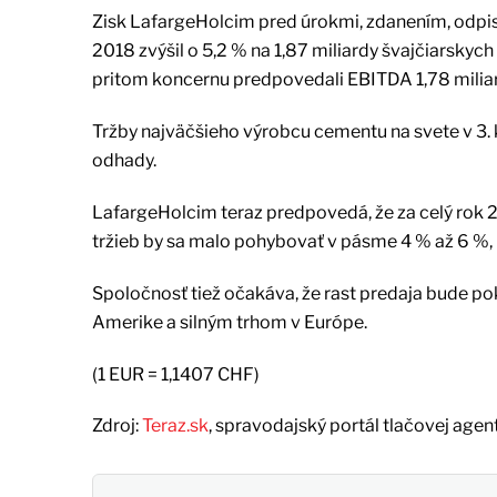
Zisk LafargeHolcim pred úrokmi, zdanením, odpi
2018 zvýšil o 5,2 % na 1,87 miliardy švajčiarskych
pritom koncernu predpovedali EBITDA 1,78 milia
Tržby najväčšieho výrobcu cementu na svete v 3. kv
odhady.
LafargeHolcim teraz predpovedá, že za celý rok 2
tržieb by sa malo pohybovať v pásme 4 % až 6 %, 
Spoločnosť tiež očakáva, že rast predaja bude po
Amerike a silným trhom v Európe.
(1 EUR = 1,1407 CHF)
Zdroj:
Teraz.sk
, spravodajský portál tlačovej agen