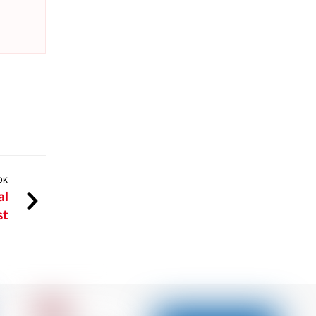
OK
al
st