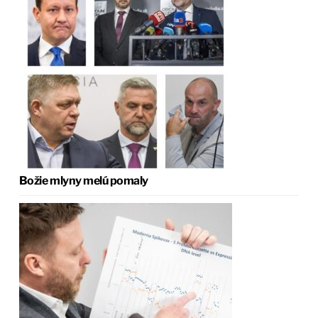
Božie mlyny melú pomaly