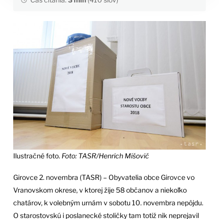
Ilustračné foto.
Foto: TASR/Henrich Mišovič
Girovce 2. novembra (TASR) – Obyvatelia obce Girovce vo
Vranovskom okrese, v ktorej žije 58 občanov a niekoľko
chatárov, k volebným urnám v sobotu 10. novembra nepôjdu.
O starostovskú i poslanecké stoličky tam totiž nik neprejavil