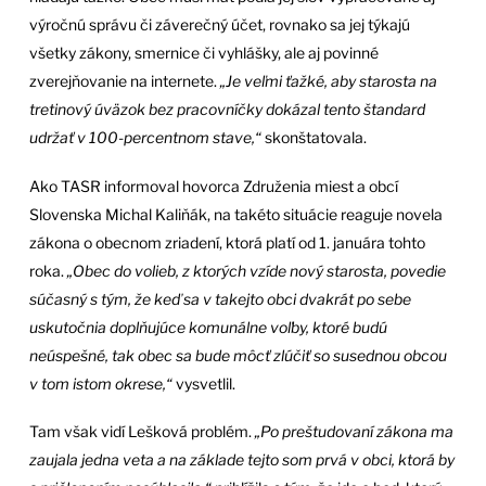
výročnú správu či záverečný účet, rovnako sa jej týkajú
všetky zákony, smernice či vyhlášky, ale aj povinné
zverejňovanie na internete.
„Je veľmi ťažké, aby starosta na
tretinový úväzok bez pracovníčky dokázal tento štandard
udržať v 100-percentnom stave,“
skonštatovala.
Ako TASR informoval hovorca Združenia miest a obcí
Slovenska Michal Kaliňák, na takéto situácie reaguje novela
zákona o obecnom zriadení, ktorá platí od 1. januára tohto
roka.
„Obec do volieb, z ktorých vzíde nový starosta, povedie
súčasný s tým, že keď sa v takejto obci dvakrát po sebe
uskutočnia doplňujúce komunálne voľby, ktoré budú
neúspešné, tak obec sa bude môcť zlúčiť so susednou obcou
v tom istom okrese,“
vysvetlil.
Tam však vidí Lešková problém.
„Po preštudovaní zákona ma
zaujala jedna veta a na základe tejto som prvá v obci, ktorá by