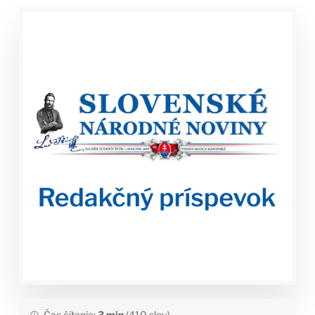
Čas čítania:
3 min
(410 slov)