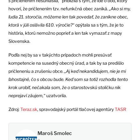
s pričlenením nesúhlasila,“
priblížila s tým, že ide o bod, ktorý
hovorí, že pričlenením tzv. nefunkčná obec zaniká.
„Ako si my,
ľudia 21. storočia, môžeme len tak povedať, že zanikne obec,
ktorá v júli oslávila 610. výročie?“
opýtala sa s tým, že je to
história, ktorú nemožno poprieť a len tak vymazať z mapy
Slovenska.
Podľa nej by sa v takýchto prípadoch mohli presúvať
kompetencie na susedný obecný úrad, a tak by sa predišlo
pričleneniu a zrušeniu obce.
„Aj keď nekandidujem, nie je mi
ľahostajné, čo s obcou bude. Keď som sa totiž rozhodla tento
krok urobiť, nečakala som, že o starostovskú stoličku nik
neprejaví záujem,“
uzatvorila.
Zdroj:
Teraz.sk
, spravodajský portál tlačovej agentúry
TASR
Maroš Smolec