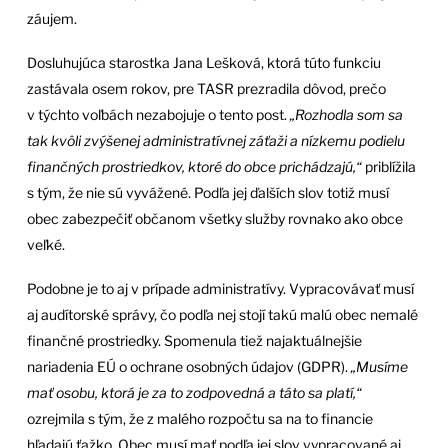
záujem.
Dosluhujúca starostka Jana Lešková, ktorá túto funkciu
zastávala osem rokov, pre TASR prezradila dôvod, prečo
v týchto voľbách nezabojuje o tento post.
„Rozhodla som sa
tak kvôli zvýšenej administratívnej záťaži a nízkemu podielu
finančných prostriedkov, ktoré do obce prichádzajú,“
priblížila
s tým, že nie sú vyvážené. Podľa jej ďalších slov totiž musí
obec zabezpečiť občanom všetky služby rovnako ako obce
veľké.
Podobne je to aj v prípade administratívy. Vypracovávať musí
aj audítorské správy, čo podľa nej stojí takú malú obec nemalé
finančné prostriedky. Spomenula tiež najaktuálnejšie
nariadenia EÚ o ochrane osobných údajov (GDPR).
„Musíme
mať osobu, ktorá je za to zodpovedná a táto sa platí,“
ozrejmila s tým, že z malého rozpočtu sa na to financie
hľadajú ťažko. Obec musí mať podľa jej slov vypracované aj