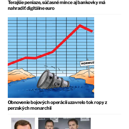
Terajšie peniaze, súčasné mince aj bankovky má
nahradiť digitálne euro
Obnovenie bojových operácií uzavrelo tok ropy z
perzských monarchií