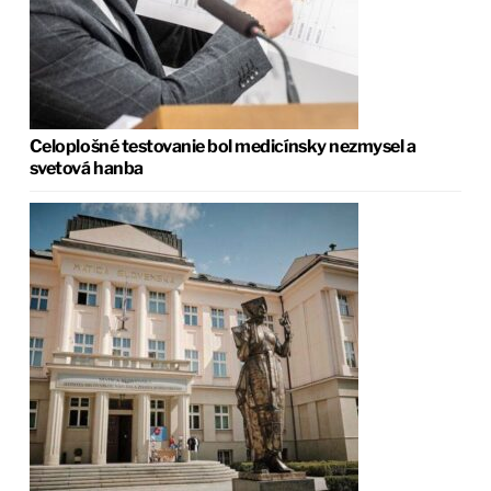
Celoplošné testovanie bol medicínsky nezmysel a
svetová hanba