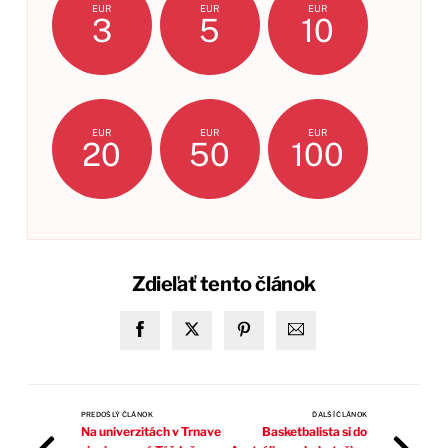
EUR
EUR
EUR
3
5
10
EUR
EUR
EUR
20
50
100
Zdieľať tento článok
PREDOŠLÝ ČLÁNOK
ĎALŠÍ ČLÁNOK
Na univerzitách v Trnave
Basketbalista si do