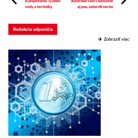
si pripomenú Týždeň
Austrálie vzal v batožine
vedy a techniky
aj psa, zabavili mu ho
Redakcia odporúča
Zobraziť viac