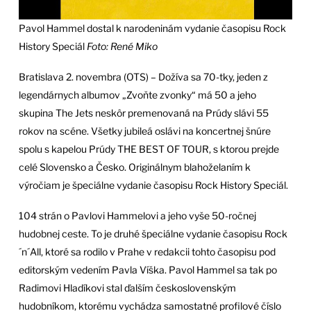
Pavol Hammel dostal k narodeninám vydanie časopisu Rock
History Speciál
Foto: René Miko
Bratislava 2. novembra (OTS) – Dožíva sa 70-tky, jeden z
legendárnych albumov „Zvoňte zvonky“ má 50 a jeho
skupina The Jets neskôr premenovaná na Prúdy slávi 55
rokov na scéne. Všetky jubileá oslávi na koncertnej šnúre
spolu s kapelou Prúdy THE BEST OF TOUR, s ktorou prejde
celé Slovensko a Česko. Originálnym blahoželaním k
výročiam je špeciálne vydanie časopisu Rock History Speciál.
104 strán o Pavlovi Hammelovi a jeho vyše 50-ročnej
hudobnej ceste. To je druhé špeciálne vydanie časopisu Rock
´n´All, ktoré sa rodilo v Prahe v redakcii tohto časopisu pod
editorským vedením Pavla Víška. Pavol Hammel sa tak po
Radimovi Hladíkovi stal ďalším československým
hudobníkom, ktorému vychádza samostatné profilové číslo