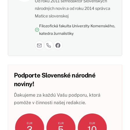
Od roku 2011 šéfredaktor Slovenských
národných novín a od roku 2014 správca
Matice slovenskej
Filozofická fakulta Univerzity Komenského,
katedra žurnalistiky
Podporte Slovenské národné
noviny!
Ďakujeme za každú Vašu podporu, ktorá
pomôže v činnosti našej redakcie.
EUR
EUR
EUR
3
5
10