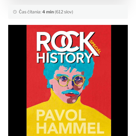
Čas čítania:
4 min
(612 slov)