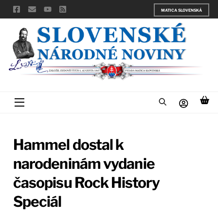
Skip
MATICA SLOVENSKÁ
to
content
Menu
Hammel dostal k
narodeninám vydanie
časopisu Rock History
Speciál