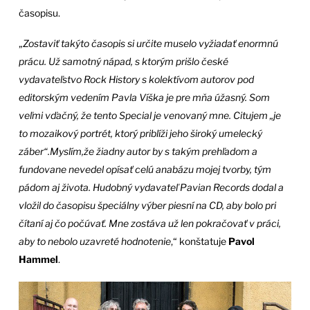
časopisu.
„
Zostaviť takýto časopis si určite muselo vyžiadať enormnú
prácu. Už samotný nápad, s ktorým prišlo české
vydavateľstvo Rock History s kolektívom autorov pod
editorským vedením Pavla Víška je pre mňa úžasný. Som
veľmi vďačný, že tento Special je venovaný mne. Citujem „je
to mozaikový portrét, ktorý priblíži jeho široký umelecký
záber“.Myslím,že žiadny autor by s takým prehľadom a
fundovane nevedel opísať celú anabázu mojej tvorby, tým
pádom aj života. Hudobný vydavateľ Pavian Records dodal a
vložil do časopisu špeciálny výber piesní na CD, aby bolo pri
čítaní aj čo počúvať. Mne zostáva už len pokračovať v práci,
aby to nebolo uzavreté hodnotenie
,“ konštatuje
Pavol
Hammel
.