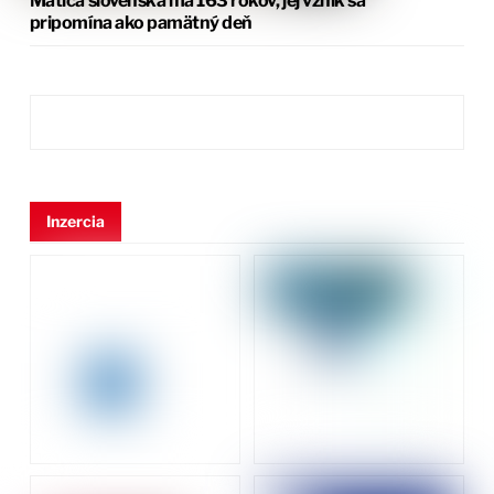
Matica slovenská má 163 rokov, jej vznik sa
pripomína ako pamätný deň
Inzercia