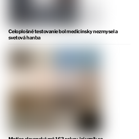
Celoplošné testovanie bol medicínsky nezmysel a
svetová hanba