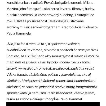
kunsthistorika a riaditeľa Považskej galérie umenia Milana
Mazúra, jeho filmografiu ako herca i tvorcu filmovej hudby,
rubriku spomienok a komentovaný hudobný „životopis“ od
roku 1948 až po súčasnosť. Celé číslo je ilustrované
archívnymi i súčasnými fotografiami i reprodukciami obrazov
Pavla Hammela.
„
Nie je to len o mne. Je to aj o spolupracovníkoch,
hudobníkoch, textároch, o tvorbe a pocitoch čo sme prežívali.
Som rád, že si v Čechách ako samozrejmosť niekto všimol, že
mám nejaké jubileum a asi by bolo vhodné niečo k tomu
spraviť, vymyslieť, zhromaždiť, zrealizovať, zaplatiť a vydať.
Vďaka tomuto záslužnému počinu vydavateľstva, ako aj
všetkých, ktorí prispeli článkami, recenziami, hodnoteniami
súvislostí, názormi na jednotlivé tvorivé etapy, fotografiami a
spomienkami, ja nemusím už nič bilancovať. Všetko je tam,
teším sa z toho a ďakujem,
“ dopĺňa Pavol Hammel.