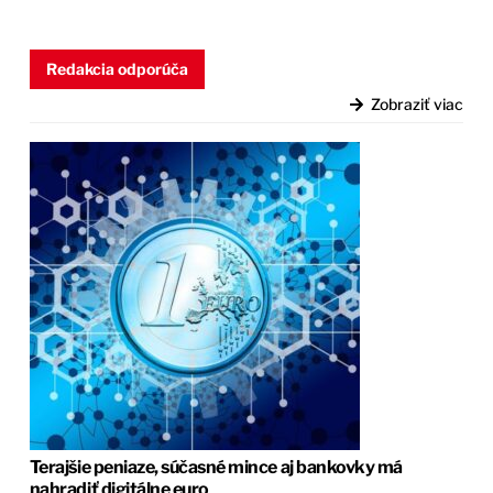
Redakcia odporúča
Zobraziť viac
Terajšie peniaze, súčasné mince aj bankovky má
nahradiť digitálne euro