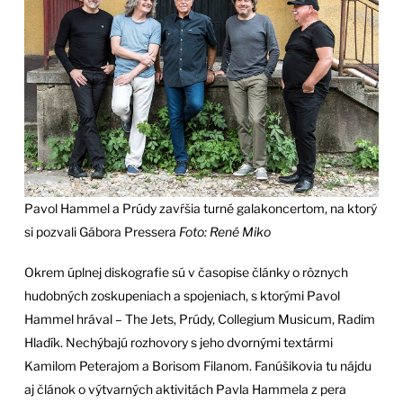
Pavol Hammel a Prúdy zavŕšia turné galakoncertom, na ktorý
si pozvali Gábora Pressera
Foto: René Miko
Okrem úplnej diskografie sú v časopise články o rôznych
hudobných zoskupeniach a spojeniach, s ktorými Pavol
Hammel hrával – The Jets, Prúdy, Collegium Musicum, Radim
Hladík. Nechýbajú rozhovory s jeho dvornými textármi
Kamilom Peterajom a Borisom Filanom. Fanúšikovia tu nájdu
aj článok o výtvarných aktivitách Pavla Hammela z pera