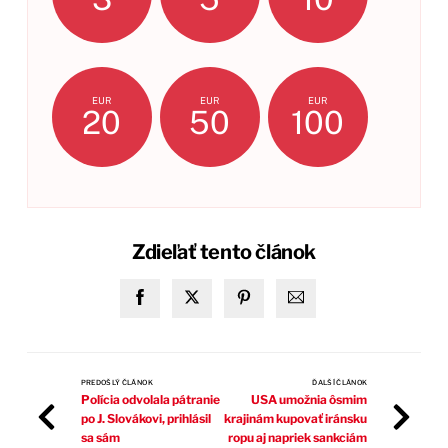
EUR
EUR
EUR
20
50
100
Zdieľať tento článok
PREDOŠLÝ ČLÁNOK
ĎALŠÍ ČLÁNOK
Polícia odvolala pátranie
USA umožnia ôsmim
po J. Slovákovi, prihlásil
krajinám kupovať iránsku
sa sám
ropu aj napriek sankciám