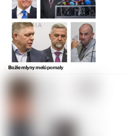
Božie mlyny melú pomaly