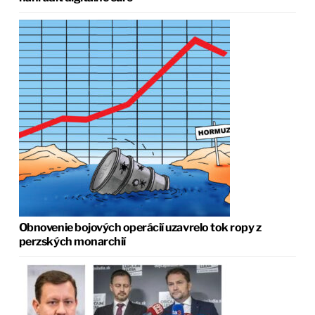
Obnovenie bojových operácií uzavrelo tok ropy z
perzských monarchií