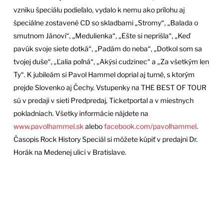
vzniku špeciálu podieľalo, vydalo k nemu ako prílohu aj
špeciálne zostavené CD so skladbami „Stromy“, „Balada o
smutnom Jánovi“, „Medulienka“, „Ešte si neprišla“, „Keď
pavúk svoje siete dotká“, „Padám do neba“, „Dotkol som sa
tvojej duše“, „Ľalia poľná“, „Akýsi cudzinec“ a „Za všetkým len
Ty“. K jubileám si Pavol Hammel doprial aj turné, s ktorým
prejde Slovenko aj Čechy. Vstupenky na THE BEST OF TOUR
sú v predaji v sieti Predpredaj, Ticketportal a v miestnych
pokladniach. Všetky informácie nájdete na
www.pavolhammel.sk
alebo
facebook.com/pavolhammel
.
Časopis Rock History Speciál si môžete kúpiť v predajni Dr.
Horák na Medenej ulici v Bratislave.
8