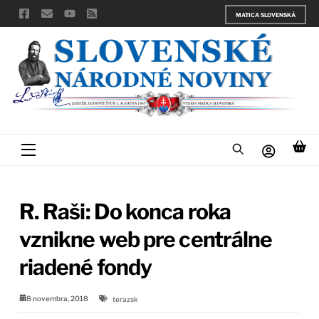
Skip
MATICA SLOVENSKÁ
to
content
Menu
R. Raši: Do konca roka
vznikne web pre centrálne
riadené fondy
8 novembra, 2018
terazsk