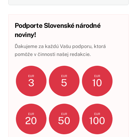
Podporte Slovenské národné
noviny!
Ďakujeme za každú Vašu podporu, ktorá
pomôže v činnosti našej redakcie.
EUR
EUR
EUR
3
5
10
EUR
EUR
EUR
20
50
100