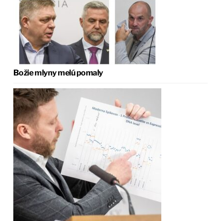
Božie mlyny melú pomaly