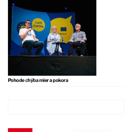
Pohode chýba mier a pokora