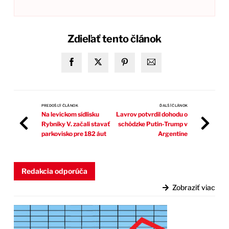
Zdieľať tento článok
PREDOŠLÝ ČLÁNOK
ĎALŠÍ ČLÁNOK
Na levickom sídlisku
Lavrov potvrdil dohodu o
Rybníky V. začali stavať
schôdzke Putin-Trump v
parkovisko pre 182 áut
Argentíne
Redakcia odporúča
Zobraziť viac