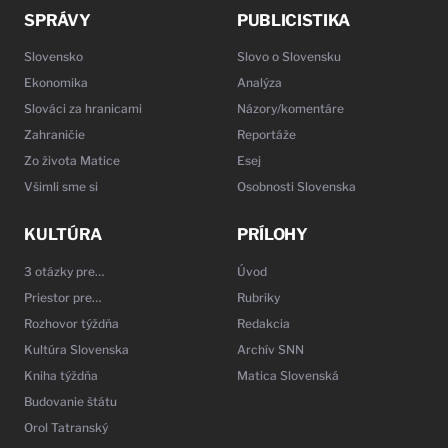
SPRÁVY
PUBLICISTIKA
Slovensko
Slovo o Slovensku
Ekonomika
Analýza
Slováci za hranicami
Názory/komentáre
Zahraničie
Reportáže
Zo života Matice
Esej
Všimli sme si
Osobnosti Slovenska
KULTÚRA
PRÍLOHY
3 otázky pre…
Úvod
Priestor pre…
Rubriky
Rozhovor týždňa
Redakcia
Kultúra Slovenska
Archív SNN
Kniha týždňa
Matica Slovenská
Budovanie štátu
Orol Tatranský