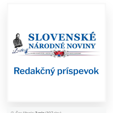
Čas čítania:
2 min
(307 slov)