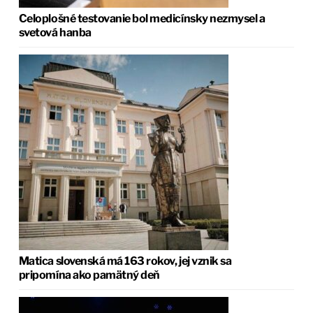
Celoplošné testovanie bol medicínsky nezmysel a
svetová hanba
Matica slovenská má 163 rokov, jej vznik sa
pripomína ako pamätný deň