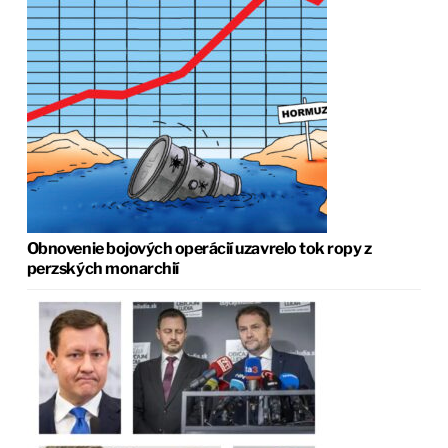
Obnovenie bojových operácií uzavrelo tok ropy z
perzských monarchií