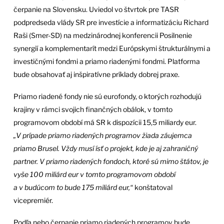
čerpanie na Slovensku. Uviedol vo štvrtok pre TASR
podpredseda vlády SR pre investície a informatizáciu Richard
Raši (Smer-SD) na medzinárodnej konferencii Posilnenie
synergií a komplementarít medzi Európskymi štrukturálnymi a
investičnými fondmi a priamo riadenými fondmi. Platforma
bude obsahovať aj inšpiratívne príklady dobrej praxe.
Priamo riadené fondy nie sú eurofondy, o ktorých rozhodujú
krajiny v rámci svojich finančných obálok, v tomto
programovom období má SR k dispozícii 15,5 miliardy eur.
„V prípade priamo riadených programov žiada záujemca
priamo Brusel. Vždy musí ísť o projekt, kde je aj zahraničný
partner. V priamo riadených fondoch, ktoré sú mimo štátov, je
vyše 100 miliárd eur v tomto programovom období
a v budúcom to bude 175 miliárd eur,“
konštatoval
vicepremiér.
Podľa neho čerpanie priamo riadených programov bude