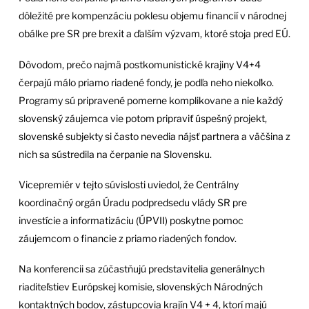
dôležité pre kompenzáciu poklesu objemu financií v národnej
obálke pre SR pre brexit a ďalším výzvam, ktoré stoja pred EÚ.
Dôvodom, prečo najmä postkomunistické krajiny V4+4
čerpajú málo priamo riadené fondy, je podľa neho niekoľko.
Programy sú pripravené pomerne komplikovane a nie každý
slovenský záujemca vie potom pripraviť úspešný projekt,
slovenské subjekty si často nevedia nájsť partnera a väčšina z
nich sa sústredila na čerpanie na Slovensku.
Vicepremiér v tejto súvislosti uviedol, že Centrálny
koordinačný orgán Úradu podpredsedu vlády SR pre
investície a informatizáciu (ÚPVII) poskytne pomoc
záujemcom o financie z priamo riadených fondov.
Na konferencii sa zúčastňujú predstavitelia generálnych
riaditeľstiev Európskej komisie, slovenských Národných
kontaktných bodov, zástupcovia krajín V4 + 4, ktorí majú