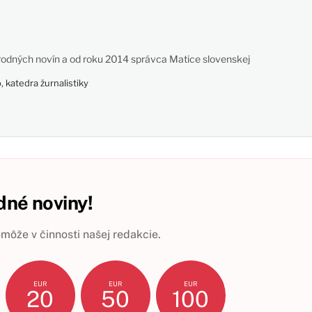
odných novín a od roku 2014 správca Matice slovenskej
 katedra žurnalistiky
né noviny!
ôže v činnosti našej redakcie.
EUR
EUR
EUR
20
50
100