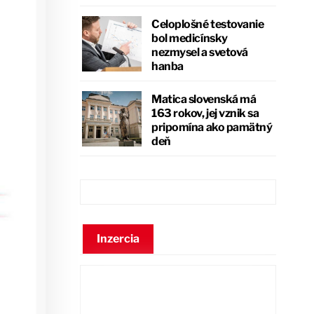
Celoplošné testovanie
bol medicínsky
nezmysel a svetová
hanba
Matica slovenská má
163 rokov, jej vznik sa
pripomína ako pamätný
deň
Inzercia