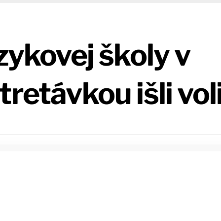
zykovej školy v
retávkou išli vol