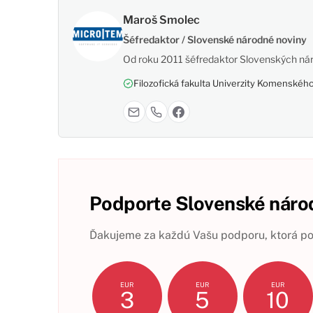
Maroš Smolec
Šéfredaktor / Slovenské národné noviny
Od roku 2011 šéfredaktor Slovenských nár
Filozofická fakulta Univerzity Komenského,
Podporte Slovenské národ
Ďakujeme za každú Vašu podporu, ktorá pom
EUR
EUR
EUR
3
5
10