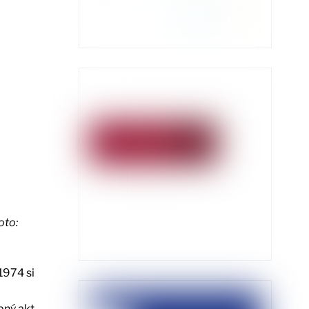
oto:
1974 si
bný akt