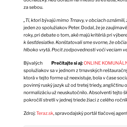
za sebou.
„Tí, ktorí bývajú mimo Trnavy, v obciach oznámili, ž
jeden zo spolužiakov Peter. Dodal, že je zaujímavé,
roky, pri debate o tom, aké majú kritériá pri výbe
k šesťdesiatke. Konštatovali sme svorne, že obči
hlboko vrytá. Pocit zodpovednosti voči veciam ve
Bývalých
Prečítajte si aj:
ONLINE KOMUNÁLNE 
spolužiakov sa v jednom z trnavských reštauračnýc
ktorá v tejto forme už neexistuje, bola v čase soc
povinný ruský jazyk už od tretej triedy, angličtinu 
normalizáciu už neuskutočnilo. Absolventi tejto 
pokročilí stretli v jednej triede žiaci z celého roční
Zdroj:
Teraz.sk
, spravodajský portál tlačovej agen