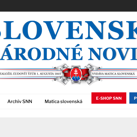
E-SHOP SNN
P
Archív SNN
Matica slovenská