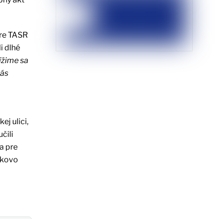
re TASR
i dlhé
ížime sa
nás
j ulici,
čili
sa pre
ykovo