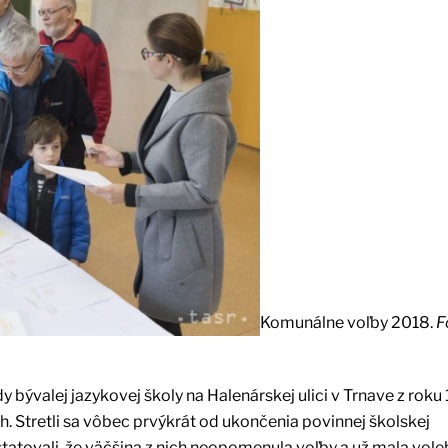
Komunálne voľby 2018.
F
y bývalej jazykovej školy na Halenárskej ulici v Trnave z roku 
h. Stretli sa vôbec prvýkrát od ukončenia povinnej školskej
štatovali, že väčšina z nich neopomenula voľby a už mala vole