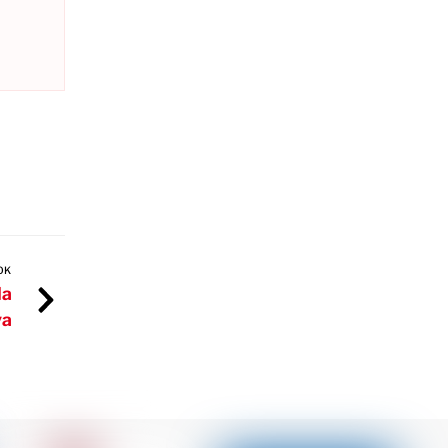
OK
la
va