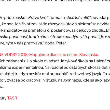
e prídu neskôr. Práve kvôli tomu, že chcú ísť voliť,“
povedal p
 že hoci ich život zavial do rôznych kútov a niektorí sa nevidel
re kandidátov na primátora či poslancov, sa celkovo zhodli.
„Bl
anska povinnosť, ktorú nám ešte ako mladým vštepovali, je v 
rejným v nás pretrváva,“
dodal Peter.
VOĽBY 2018: Mapujeme dianie po celom Slovensku.
h zariadení zišlo okolo dvadsať. Jazyková škola na Halenárske
ializmu experimentálnou. Na rozdiel od ostatných škôl sa deti u
od piatej triedy a neskôr mal pribudnúť tretí svetový jazyk. To 
školy zväčša pokračovali v štúdiu na gymnáziu, kde sa ako jaz
ka.
túry
TASR