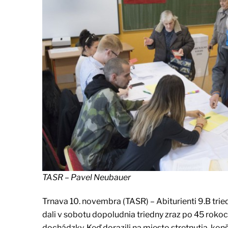
TASR – Pavel Neubauer
Trnava 10. novembra (TASR) – Abiturienti 9.B tried
dali v sobotu dopoludnia triedny zraz po 45 rokoc
dochádzky. Keď dorazili na miesto stretnutia, kon