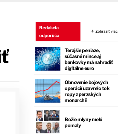
Redakcia
Zobraziť viac
odporúča
iť
Terajšie peniaze,
súčasné mince aj
bankovky má nahradiť
digitálne euro
Obnovenie bojových
operácií uzavrelo tok
ropy z perzských
monarchií
Božie mlyny melú
pomaly