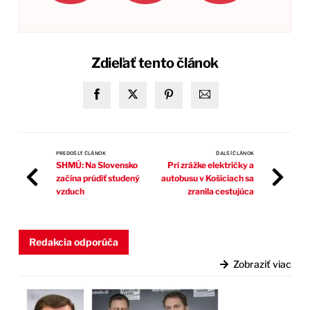
Zdieľať tento článok
PREDOŠLÝ ČLÁNOK
ĎALŠÍ ČLÁNOK
SHMÚ: Na Slovensko
Pri zrážke električky a
začína prúdiť studený
autobusu v Košiciach sa
vzduch
zranila cestujúca
Redakcia odporúča
Zobraziť viac