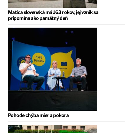
Matica slovenská má 163 rokov, jej vznik sa
pripomína ako pamätný deň
Pohode chýba mier a pokora