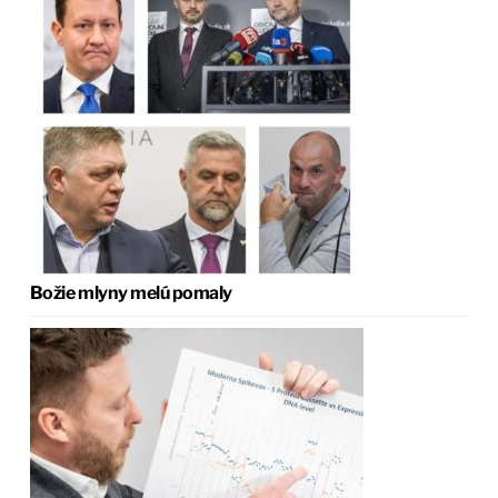
Božie mlyny melú pomaly