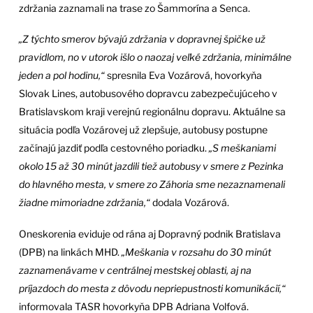
zdržania zaznamali na trase zo Šammorína a Senca.
„Z týchto smerov bývajú zdržania v dopravnej špičke už
pravidlom, no v utorok išlo o naozaj veľké zdržania, minimálne
jeden a pol hodinu,“
spresnila Eva Vozárová, hovorkyňa
Slovak Lines, autobusového dopravcu zabezpečujúceho v
Bratislavskom kraji verejnú regionálnu dopravu. Aktuálne sa
situácia podľa Vozárovej už zlepšuje, autobusy postupne
začínajú jazdiť podľa cestovného poriadku.
„S meškaniami
okolo 15 až 30 minút jazdili tiež autobusy v smere z Pezinka
do hlavného mesta, v smere zo Záhoria sme nezaznamenali
žiadne mimoriadne zdržania,“
dodala Vozárová.
Oneskorenia eviduje od rána aj Dopravný podnik Bratislava
(DPB) na linkách MHD.
„Meškania v rozsahu do 30 minút
zaznamenávame v centrálnej mestskej oblasti, aj na
príjazdoch do mesta z dôvodu nepriepustnosti komunikácií,“
informovala TASR hovorkyňa DPB Adriana Volfová.