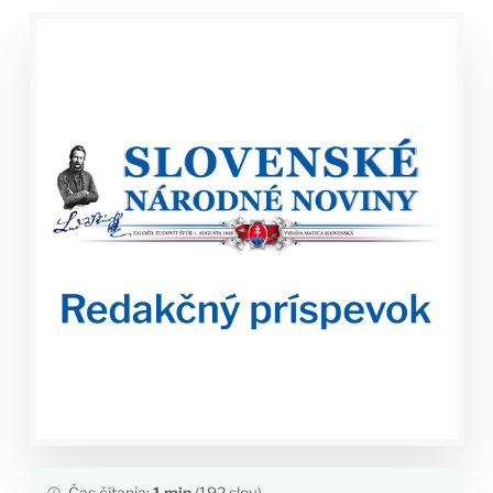
Čas čítania:
1 min
(192 slov)