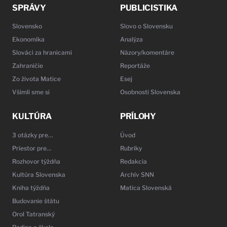
SPRÁVY
PUBLICISTIKA
Slovensko
Slovo o Slovensku
Ekonomika
Analýza
Slováci za hranicami
Názory/komentáre
Zahraničie
Reportáže
Zo života Matice
Esej
Všimli sme si
Osobnosti Slovenska
KULTÚRA
PRÍLOHY
3 otázky pre…
Úvod
Priestor pre…
Rubriky
Rozhovor týždňa
Redakcia
Kultúra Slovenska
Archív SNN
Kniha týždňa
Matica Slovenská
Budovanie štátu
Orol Tatranský