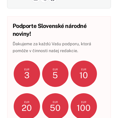
Podporte Slovenské národné
noviny!
Ďakujeme za každú Vašu podporu, ktorá
pomôže v činnosti našej redakcie.
EUR
EUR
EUR
3
5
10
EUR
EUR
EUR
20
50
100