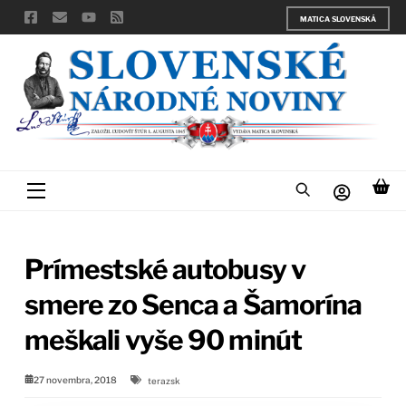
Skip
MATICA SLOVENSKÁ
to
content
Menu
Prímestské autobusy v
smere zo Senca a Šamorína
meškali vyše 90 minút
27 novembra, 2018
terazsk