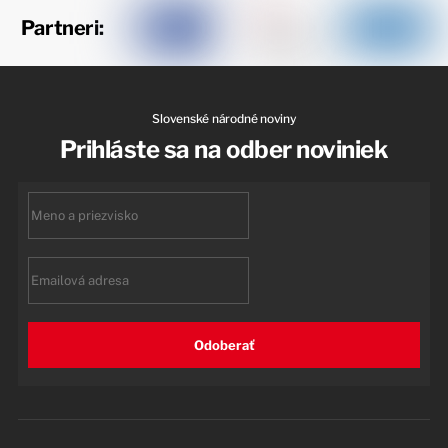
Partneri:
Slovenské národné noviny
Prihláste sa na odber noviniek
First
name
Email
Odoberať