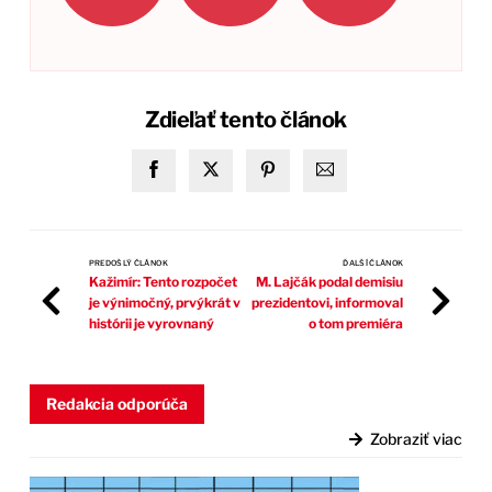
Zdieľať tento článok
PREDOŠLÝ ČLÁNOK
ĎALŠÍ ČLÁNOK
Kažimír: Tento rozpočet
M. Lajčák podal demisiu
je výnimočný, prvýkrát v
prezidentovi, informoval
histórii je vyrovnaný
o tom premiéra
Redakcia odporúča
Zobraziť viac