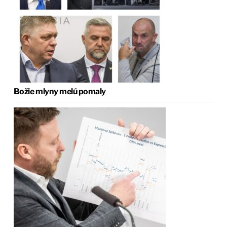
Božie mlyny melú pomaly