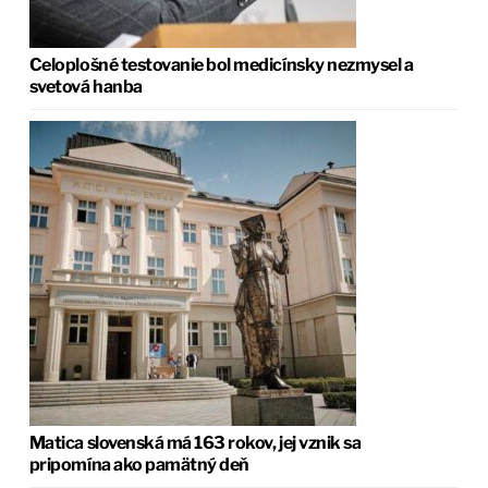
Celoplošné testovanie bol medicínsky nezmysel a
svetová hanba
Matica slovenská má 163 rokov, jej vznik sa
pripomína ako pamätný deň