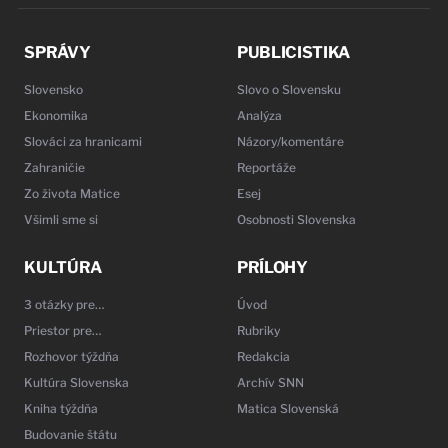
SPRÁVY
PUBLICISTIKA
Slovensko
Slovo o Slovensku
Ekonomika
Analýza
Slováci za hranicami
Názory/komentáre
Zahraničie
Reportáže
Zo života Matice
Esej
Všimli sme si
Osobnosti Slovenska
KULTÚRA
PRÍLOHY
3 otázky pre…
Úvod
Priestor pre…
Rubriky
Rozhovor týždňa
Redakcia
Kultúra Slovenska
Archív SNN
Kniha týždňa
Matica Slovenská
Budovanie štátu