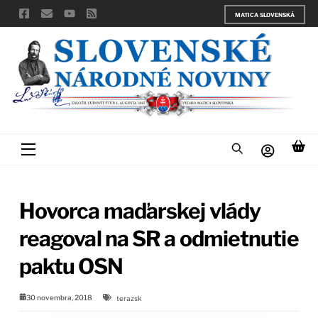
Skip
MATICA SLOVENSKÁ
to
content
Menu
Hovorca maďarskej vlády
reagoval na SR a odmietnutie
paktu OSN
30 novembra, 2018
terazsk