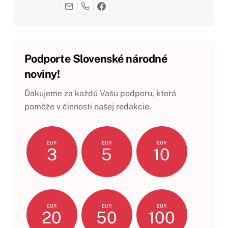
Podporte Slovenské národné
noviny!
Ďakujeme za každú Vašu podporu, ktorá
pomôže v činnosti našej redakcie.
EUR
EUR
EUR
3
5
10
EUR
EUR
EUR
20
50
100