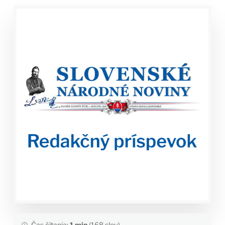
Čas čítania:
1 min
(168 slov)