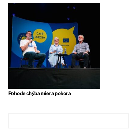
Pohode chýba mier a pokora