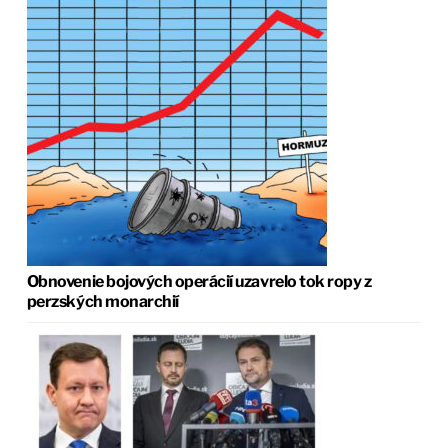
Obnovenie bojových operácií uzavrelo tok ropy z
perzských monarchií