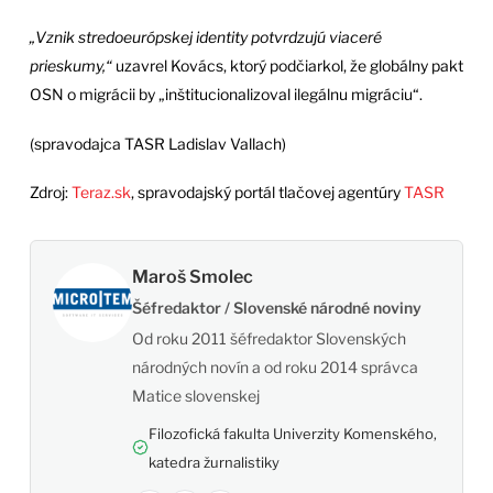
„Vznik stredoeurópskej identity potvrdzujú viaceré
prieskumy,“
uzavrel Kovács, ktorý podčiarkol, že globálny pakt
OSN o migrácii by „inštitucionalizoval ilegálnu migráciu“.
(spravodajca TASR Ladislav Vallach)
Zdroj:
Teraz.sk
, spravodajský portál tlačovej agentúry
TASR
Maroš Smolec
Šéfredaktor / Slovenské národné noviny
Od roku 2011 šéfredaktor Slovenských
národných novín a od roku 2014 správca
Matice slovenskej
Filozofická fakulta Univerzity Komenského,
katedra žurnalistiky