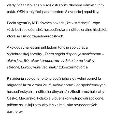
vlády Zoltán Kovács v súvislosti so štvrtkovým odmietnutím
paktu OSN o migrácii parlamentom Slovenskej republiky.
Podľa agentúry MTI Kovács povedal, že v strednej Európe
vždy boli spoločenské, hospodárske a inštitucionálne hľadiská,
ktoré sa líšili od západoeurópskych.
Ako dodal, najlepším príkladom toho je spolupráca
Vyšehradskej štvorky.
„Tento región disponuje dedičstvom –
akým je aj 50 rokov komunizmu -, vďaka čomu krajiny
strednej Európy vidia veci inak,“
zdôraznil hovorca.
K nájdeniu spoločného tónu podľa jeho slov veľmi pomohla
migračná kríza v roku 2015, avšak čoraz viac spoločenských,
hospodárskych a inštitucionálnych záležitostí umožňuje, aby
Česko, Maďarsko, Poľsko a Slovensko vystupovali spoločne,
pričom sa usilujú o to, aby ich vnímali ako rovnocenných
partnerov.