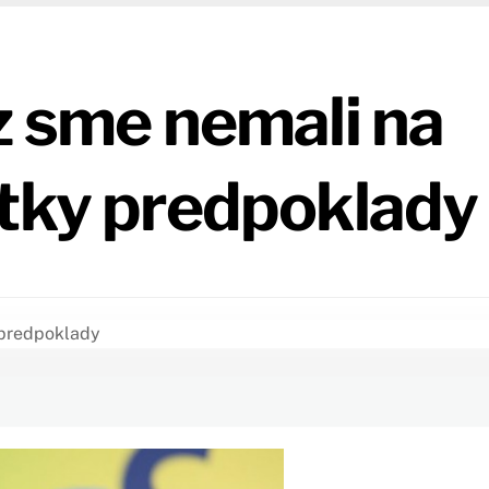
z sme nemali na
etky predpoklady