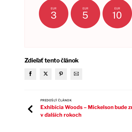
EUR
EUR
EUR
3
5
10
Zdieľať tento článok
PREDOŠLÝ ČLÁNOK
Exhibícia Woods – Mickelson bude z
v ďalších rokoch