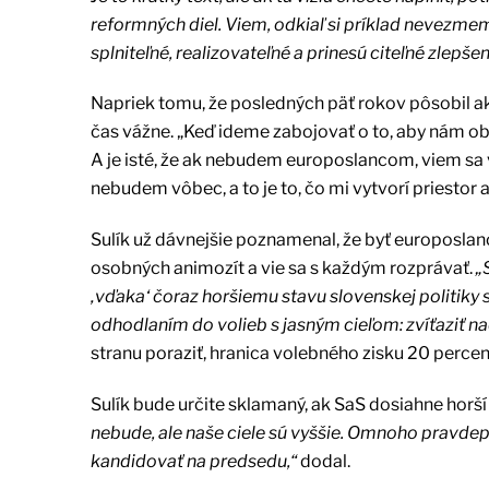
reformných diel. Viem, odkiaľ si príklad nevezmem
splniteľné, realizovateľné a prinesú citeľné zlep
Napriek tomu, že posledných päť rokov pôsobil ako 
čas vážne. „Keď ideme zabojovať o to, aby nám ob
A je isté, že ak nebudem europoslancom, viem sa
nebudem vôbec, a to je to, čo mi vytvorí priestor
Sulík už dávnejšie poznamenal, že byť europosla
osobných animozít a vie sa s každým rozprávať.
„
‚vďaka‘ čoraz horšiemu stavu slovenskej politiky s
odhodlaním do volieb s jasným cieľom: zvíťaziť n
stranu poraziť, hranica volebného zisku 20 percen
Sulík bude určite sklamaný, ak SaS dosiahne horší
nebude, ale naše ciele sú vyššie. Omnoho pravdep
kandidovať na predsedu,“
dodal.