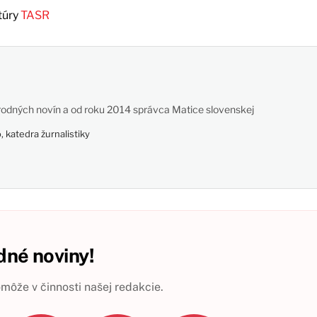
túry
TASR
odných novín a od roku 2014 správca Matice slovenskej
 katedra žurnalistiky
né noviny!
ôže v činnosti našej redakcie.