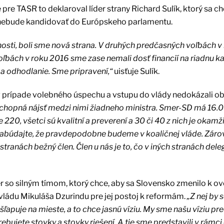
re TASR to deklaroval líder strany Richard Sulík, ktorý sa c
c nebude kandidovať do Európskeho parlamentu.
osti, boli sme nová strana. V druhých predčasných voľbách v
voľbách v roku 2016 sme zase nemali dosť financií na riadnu 
 a odhodlanie. Sme pripravení,“
uisťuje Sulík.
y v prípade volebného úspechu a vstupu do vlády nedokázali o
chopná nájsť medzi nimi žiadneho ministra. Smer-SD má 16.
220, všetci sú kvalitní a preverení a 30 či 40 z nich je okamž
ezabúdajte, že pravdepodobne budeme v koaličnej vláde. Záro
tranách bežný člen. Člen u nás je to, čo v iných stranách dele
 so silným tímom, ktorý chce, aby sa Slovensko zmenilo k ov
ládu Mikuláša Dzurindu pre jej postoj k reformám.
„Z nej by 
puje na mieste, a to chce jasnú víziu. My sme našu víziu pred
otrebujete stovky a stovky riešení. A tie sme predstavili v rámc