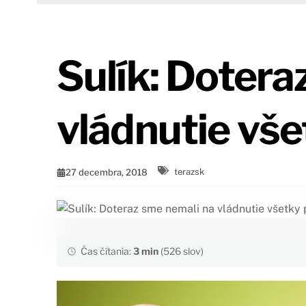
Sulík: Dotera
vládnutie vš
27 decembra, 2018
terazsk
Čas čítania:
3 min
(526 slov)