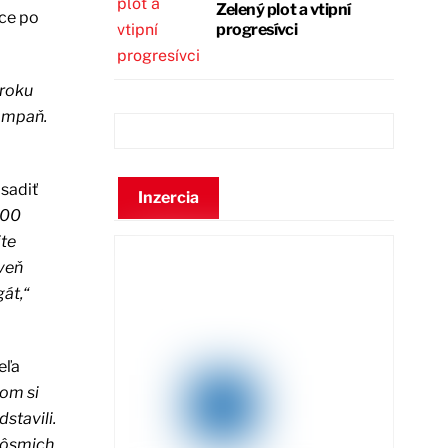
Zelený plot a vtipní
hce po
progresívci
 roku
kampaň.
bsadiť
Inzercia
000
ite
veň
gát,“
eľa
som si
stavili.
i ôsmich