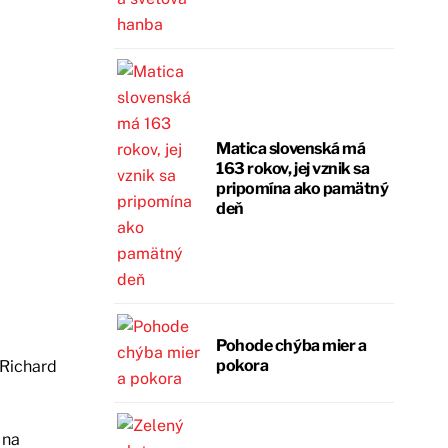
Matica slovenská má
163 rokov, jej vznik sa
pripomína ako pamätný
deň
Pohode chýba mier a
pokora
Richard
 na