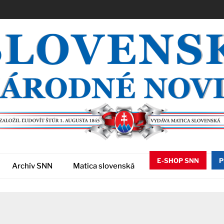
E-SHOP SNN
P
Archív SNN
Matica slovenská