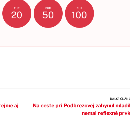
EUR
EUR
EUR
20
50
100
ĎALŠÍ ČLÁN
rejme aj
Na ceste pri Podbrezovej zahynul mladí
nemal reflexné prv