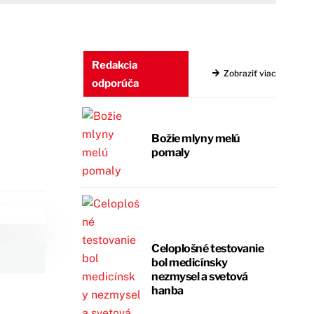
Redakcia
Zobraziť viac
odporúča
Božie mlyny melú
pomaly
Celoplošné testovanie
bol medicínsky
nezmysel a svetová
hanba