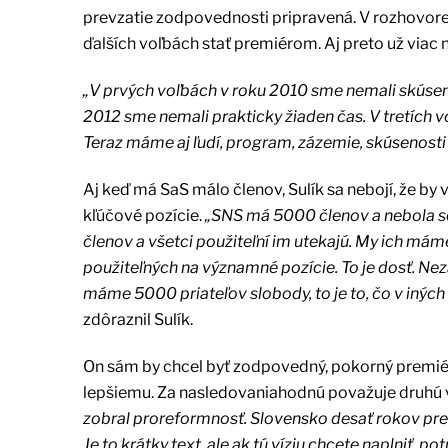
prevzatie zodpovednosti pripravená. V rozhovore p
ďalších voľbách stať premiérom. Aj preto už via
„V prvých voľbách v roku 2010 sme nemali skúsen
2012 sme nemali prakticky žiaden čas. V tretích 
Teraz máme aj ľudí, program, zázemie, skúsenosti
Aj keď má SaS málo členov, Sulík sa nebojí, že b
kľúčové pozície.
„SNS má 5000 členov a nebola s
členov a všetci použiteľní im utekajú. My ich máme 
použiteľných na významné pozície. To je dosť. N
máme 5000 priateľov slobody, to je to, čo v iných s
zdôraznil Sulík.
On sám by chcel byť zodpovedný, pokorný premiér
lepšiemu. Za nasledovaniahodnú považuje druhú v
zobral proreformnosť. Slovensko desať rokov prešľa
Je to krátky text, ale ak tú víziu chcete naplniť, p