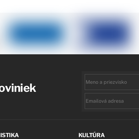
First
noviniek
name
Email
ISTIKA
KULTÚRA