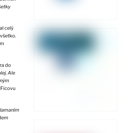
šetky
al celý
 všetko.
om
za do
ej. Ale
plným
 Ficovu
sklamaním
udem