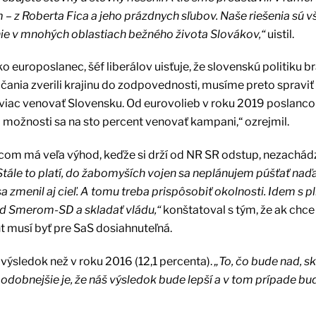
 – z Roberta Fica a jeho prázdnych sľubov. Naše riešenia sú v
šenie v mnohých oblastiach bežného života Slovákov,“
uistil.
europoslanec, šéf liberálov uisťuje, že slovenskú politiku br
čania zverili krajinu do zodpovednosti, musíme preto spraviť
 viac venovať Slovensku. Od eurovolieb v roku 2019 poslanc
 a možnosti sa na sto percent venovať kampani,“ ozrejmil.
ncom má veľa výhod, keďže si drží od NR SR odstup, nezachád
Stále to platí, do žabomyších vojen sa neplánujem púšťať naďal
a zmenil aj cieľ. A tomu treba prispôsobiť okolnosti. Idem s 
ad Smerom-SD a skladať vládu,“
konštatoval s tým, že ak chce
t musí byť pre SaS dosiahnuteľná.
 výsledok než v roku 2016 (12,1 percenta).
„To, čo bude nad, 
odobnejšie je, že náš výsledok bude lepší a v tom prípade b